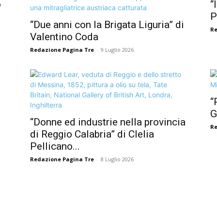
o
“
P
“Due anni con la Brigata Liguria” di
Re
Valentino Coda
Redazione Pagina Tre
-
9 Luglio 2026
“
G
“Donne ed industrie nella provincia
Re
di Reggio Calabria” di Clelia
Pellicano...
Redazione Pagina Tre
-
8 Luglio 2026