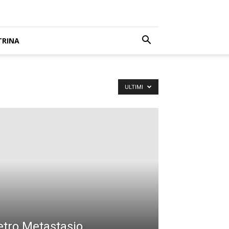
TRINA
ULTIMI
ietro Metastasio