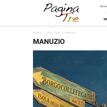
Pagina
Acce
Tre
H
Home
Liber Liber
Manuzio
MANUZIO