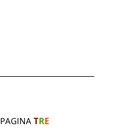
 PAGINA
T
R
E