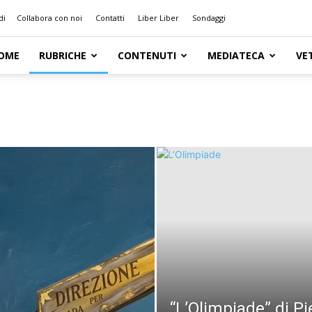
di
Collabora con noi
Contatti
Liber Liber
Sondaggi
OME
RUBRICHE
CONTENUTI
MEDIATECA
VE
“L’Olimpiade” di P