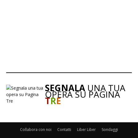
SEGNALA
UNA TUA
OPERA SU PAGINA
T
R
E
Collabora con noi
Contatti
Liber Liber
Sondaggi