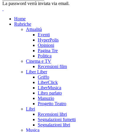
La password verrà inviata via email.
Home
Rubriche
Attualità
Eventi
HyperPolis
Opinioni
Pagina Tre
Politica
Cinema e TV
Recensioni film
Liber Liber
Griffo
LiberClick
LiberMusica
Libro parlato
Manuzio
Progetto Teatro
Libri
Recensioni libri
Segnalazioni fumetti
Segnalazioni libri
Musica