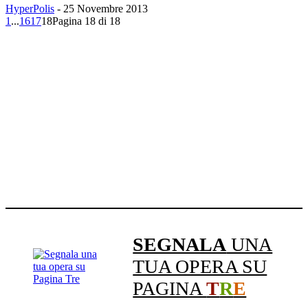
HyperPolis
-
25 Novembre 2013
1
...
16
17
18
Pagina 18 di 18
SEGNALA
UNA
TUA OPERA SU
PAGINA
T
R
E