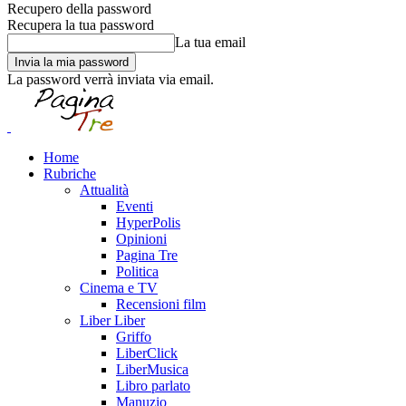
Recupero della password
Recupera la tua password
La tua email
La password verrà inviata via email.
Home
Rubriche
Attualità
Eventi
HyperPolis
Opinioni
Pagina Tre
Politica
Cinema e TV
Recensioni film
Liber Liber
Griffo
LiberClick
LiberMusica
Libro parlato
Manuzio