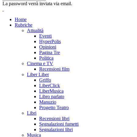
La password verrà inviata via email.
Home
Rubriche
Attualità
Eventi
HyperPolis
Opinioni
Pagina Tre
Politica
Cinema e TV
Recensioni film
Liber Liber
Griffo
LiberClick
LiberMusica
Libro parlato
Manuzio
Progetto Teatro
Libri
Recensioni libri
Segnalazioni fumetti
Segnalazioni libri
Musica