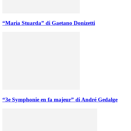
“Maria Stuarda” di Gaetano Donizetti
“3e Symphonie en fa majeur” di André Gedalge