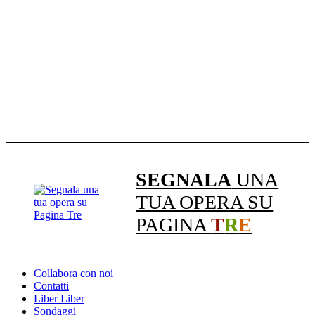
SEGNALA
UNA
TUA OPERA SU
PAGINA
T
R
E
Collabora con noi
Contatti
Liber Liber
Sondaggi