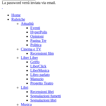
La password verrà inviata via email.
Home
Rubriche
Attualità
Eventi
HyperPolis
Opinioni
Pagina Tre
Politica
Cinema e TV
Recensioni film
Liber Liber
Griffo
LiberClick
LiberMusica
Libro parlato
Manuzio
Progetto Teatro
Libri
Recensioni libri
Segnalazioni fumetti
Segnalazioni libri
Musica