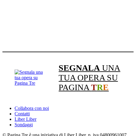
SEGNALA
UNA
TUA OPERA SU
PAGINA
T
R
E
Collabora con noi
Contatti
Liber Liber
Sondaggi
© Pagina Tre è una iniziativa di Liber Liber, p. iva 04800961007