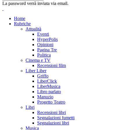
La password verrà inviata via email.
Home
Rubriche
Attualità
Eventi
HyperPolis
Opinioni
Pagina Tre
Politica
Cinema e TV
Recensioni film
Liber Liber
Griffo
LiberClick
LiberMusica
Libro parlato
Manuzio
Progetto Teatro
Libri
Recensioni libri
Segnalazioni fumetti
Segnalazioni libri
Musica