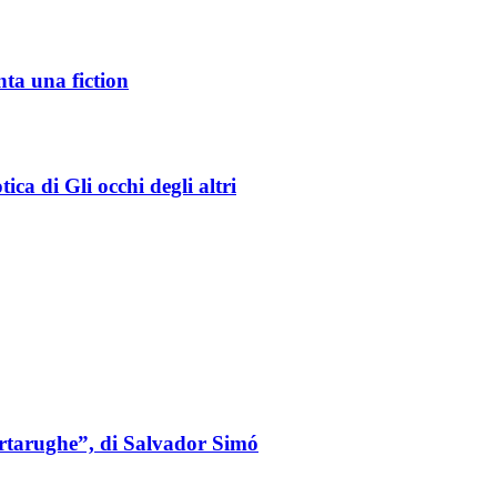
nta una fiction
ica di Gli occhi degli altri
tartarughe”, di Salvador Simó