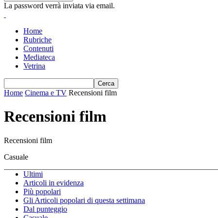
La password verrà inviata via email.
Home
Rubriche
Contenuti
Mediateca
Vetrina
Home
Cinema e TV
Recensioni film
Recensioni film
Recensioni film
Casuale
Ultimi
Articoli in evidenza
Più popolari
Gli Articoli popolari di questa settimana
Dal punteggio
Casuale