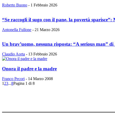
Roberto Buono
-
1 Febbraio 2026
“Se raccogli il sugo con il pane, la povertà sparisce”: 
Antonella Fullone
-
21 Marzo 2026
Un brav’uomo, nessuna risposta: “A serious man” di J
Claudio Aorta
-
13 Febbraio 2026
Onora il padre e la madre
Franco Pecori
-
14 Marzo 2008
1
2
3
...
8
Pagina 1 di 8