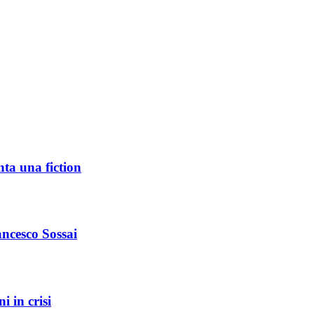
nta una fiction
ncesco Sossai
i in crisi