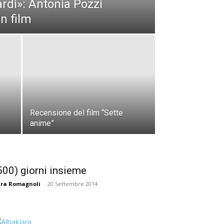
rdi»: Antonia Pozzi
n film
Recensione del film “Sette
anime”
500) giorni insieme
ra Romagnoli
-
20 Settembre 2014