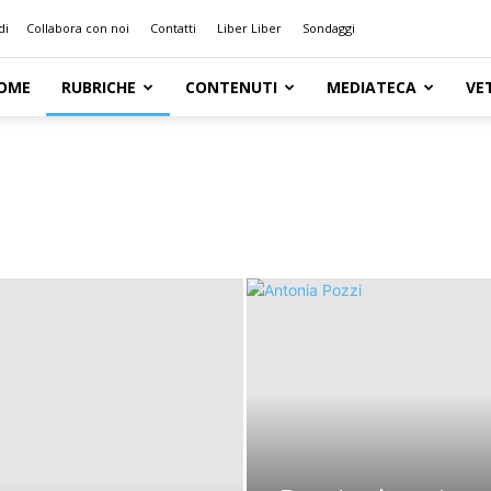
di
Collabora con noi
Contatti
Liber Liber
Sondaggi
OME
RUBRICHE
CONTENUTI
MEDIATECA
VE