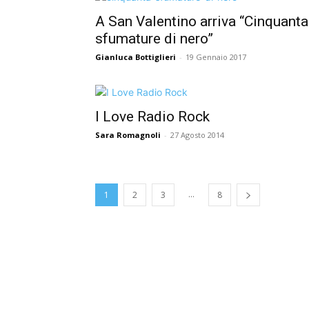
A San Valentino arriva “Cinquanta
sfumature di nero”
Gianluca Bottiglieri
-
19 Gennaio 2017
I Love Radio Rock
Sara Romagnoli
-
27 Agosto 2014
...
1
2
3
8