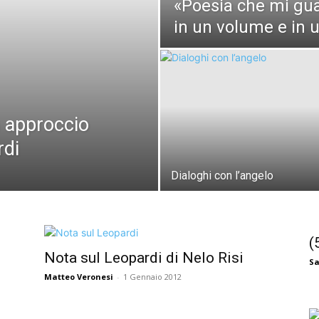
«Poesia che mi gua
in un volume e in u
n approccio
rdi
Dialoghi con l’angelo
(
Nota sul Leopardi di Nelo Risi
Sa
Matteo Veronesi
-
1 Gennaio 2012