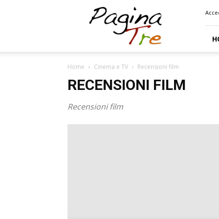
Pagina
Acce
Tre
H
Home
Cinema e TV
Recensioni film
RECENSIONI FILM
Recensioni film