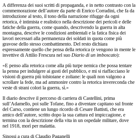
A differenza dei suoi scritti di propaganda, e in netto contrasto con la
commemorazione dell’autore da parte di Enrico Corradini, che fa da
introduzione al testo, il tono della narrazione rifugge da ogni
retorica, è intimista e realistico nella descrizione dei pericoli e delle
fatiche della guerra, come quando, descrivendo la guerra in alta
montagna, descrive le condizioni ambientali e la fatica fisica dei
lavori necessari alla permanenza dei soldati in quota come più
gravose dello stesso combattimento. Del resto dichiara
espressamente quello che pensa della retorica (e vengono in mente le
invettive di Attilio Frescura nel suo
Diario di un imboscato
):
«E penso alla retorica come alla più turpe nemica che possa tentare
la penna per indulgere ai gusti del pubblico, e mi si riaffacciano le
visioni di guerra più tolstoiane e zoliane: le quali non valgono a
scrollare la fede, ma ad ammonire contro la retorica invereconda che
veste di strani colori la guerra, sì.»
Il diario descrive il percorso di carriera di Castellini, prima
sull’Adamello, poi sulle Tofane, fino a diventare capitano sul fronte
del Carso, contiene un lungo ricordo di Cesare Battisti, che era
amico dell’autore, scritto dopo la sua cattura ed impiccagione, e
termina con la descrizione della vita in un ospedale militare, dove
nel 1918, morì per malattia.
Sinossi a cura di Claudio Paganelli