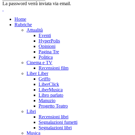
La password verrà inviata via email.
Home
Rubriche
Attualità
Eventi
HyperPolis
Opinioni
Pagina Tre
Politica
Cinema e TV
Recensioni film
Liber Liber
Griffo
LiberClick
LiberMusica
Libro parlato
Manuzio
Progetto Teatro
Libri
Recensioni libri
Segnalazioni fumetti
Segnalazioni libri
Musica