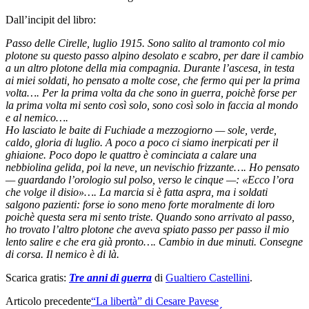
Dall’incipit del libro:
Passo delle Cirelle, luglio 1915. Sono salito al tramonto col mio
plotone su questo passo alpino desolato e scabro, per dare il cambio
a un altro plotone della mia compagnia. Durante l’ascesa, in testa
ai miei soldati, ho pensato a molte cose, che fermo qui per la prima
volta…. Per la prima volta da che sono in guerra, poichè forse per
la prima volta mi sento così solo, sono così solo in faccia al mondo
e al nemico….
Ho lasciato le baite di Fuchiade a mezzogiorno — sole, verde,
caldo, gloria di luglio. A poco a poco ci siamo inerpicati per il
ghiaione. Poco dopo le quattro è cominciata a calare una
nebbiolina gelida, poi la neve, un nevischio frizzante…. Ho pensato
— guardando l’orologio sul polso, verso le cinque —: «Ecco l’ora
che volge il disio»…. La marcia si è fatta aspra, ma i soldati
salgono pazienti: forse io sono meno forte moralmente di loro
poichè questa sera mi sento triste. Quando sono arrivato al passo,
ho trovato l’altro plotone che aveva spiato passo per passo il mio
lento salire e che era già pronto…. Cambio in due minuti. Consegne
di corsa. Il nemico è di là.
Scarica gratis:
Tre anni di guerra
di
Gualtiero Castellini
.
Articolo precedente
“La libertà” di Cesare Pavese