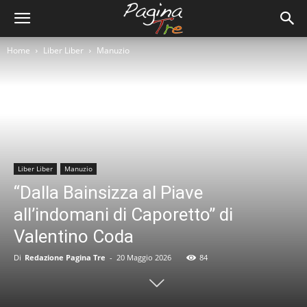
Home
Liber Liber
Manuzio
Liber Liber
Manuzio
“Dalla Bainsizza al Piave
all’indomani di Caporetto” di
Valentino Coda
Di
Redazione Pagina Tre
-
20 Maggio 2026
84