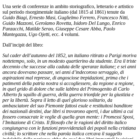
Una serie di conferenze in ambito storiografico, letterario e artistico
sul periodo risorgimentale italiano (dal 1815 al 1861) tenute da
Guido Biagi
,
Ernesto Masi
,
Guglielmo Ferrero
,
Francesco Nitti
,
Guido Mazzoni
,
Gerolamo Rovetta
,
Isidoro Del Lungo
,
Enrico
Panzacchi
,
Matilde Serao
,
Giuseppe Cesare Abba
,
Paolo
Mantegazza
,
Ugo Ojetti
, ecc. 4 volumi.
Dall’incipit del libro:
Sul cader dell’autunno del 1852, un italiano ritirato a Parigi moriva
nottetempo, solo, in un modesto quartierino da studente. Era il triste
decennio che successe alla caduta delle speranze italiane; e sei anni
ancora dovevano passare, sei anni d’indecoroso servaggio, di
aspirazioni mal represse, di angosciose trepidazioni, prima che i
patimenti della patria nostra si accogliessero, da regione a regione,
in quel grido di dolore che sulle labbra del Primogenito di Carlo
Alberto fu squillo di guerra, della guerra trionfale per la giustizia e
per la libertà. Sopra il letto di quel glorioso solitario, da
ambasciatore del suo Piemonte fattosi esule e restituitosi banditore
dei nazionali destini, due libri si trovarono aperti, i due ultimi a cui
fossero consacrate le veglie di quella gran mente: i Promessi Sposi,
l’Imitazione di Cristo. Il filosofo che le ragioni del diritto italico
congiungeva con le funzioni provvidenziali dei popoli nella cristiana
civiltà; lo scrittore che nella parola italica cercava il suggello