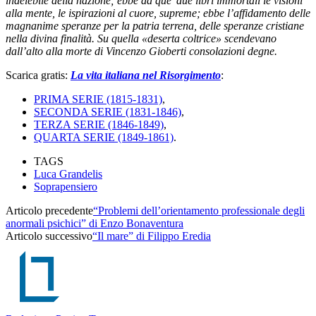
indelebile della nazione; ebbe da que’ due libri immortali le visioni
alla mente, le ispirazioni al cuore, supreme; ebbe l’affidamento delle
magnanime speranze per la patria terrena, delle speranze cristiane
nella divina finalità. Su quella «deserta coltrice» scendevano
dall’alto alla morte di Vincenzo Gioberti consolazioni degne.
Scarica gratis:
La vita italiana nel Risorgimento
:
PRIMA SERIE (1815-1831)
,
SECONDA SERIE (1831-1846)
,
TERZA SERIE (1846-1849)
,
QUARTA SERIE (1849-1861)
.
TAGS
Luca Grandelis
Soprapensiero
Articolo precedente
“Problemi dell’orientamento professionale degli
anormali psichici” di Enzo Bonaventura
Articolo successivo
“Il mare” di Filippo Eredia