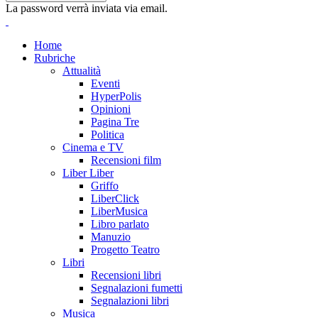
La password verrà inviata via email.
Home
Rubriche
Attualità
Eventi
HyperPolis
Opinioni
Pagina Tre
Politica
Cinema e TV
Recensioni film
Liber Liber
Griffo
LiberClick
LiberMusica
Libro parlato
Manuzio
Progetto Teatro
Libri
Recensioni libri
Segnalazioni fumetti
Segnalazioni libri
Musica