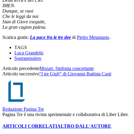
Della terra e del Ciel.
IMEN.
Dunque, se vuoi
Che le leggi da noi
Sian di Giove eseguite,
La gran cagion palesa.
Scarica gratis:
La pace fra le tre dee
di
Pietro Metastasio
.
TAGS
Luca Grandelis
Soprapensiero
Articolo precedente
Mozart. Sinfonia concertante
Articolo successivo
“I tre Giulj” di Giovanni Battista Casti
Redazione Pagina Tre
Pagina Tre è una rivista sperimentale e collaborativa di Liber Liber.
ARTICOLI CORRELATI
ALTRO DALL'AUTORE