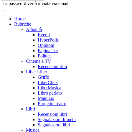
La password verrà inviata via email.
Home
Rubriche
Attualità
Eventi
HyperPolis
Opinioni
Pagina Tre
Politica
Cinema e TV
Recensioni film
Liber Liber
Griffo
LiberClick
LiberMusica
Libro parlato
Manuzio
Progetto Teatro
Libri
Recensioni libri
Segnalazioni fumetti
Segnalazioni libri
Musica