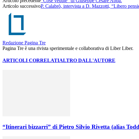
Articolo precedente
“Cose vedute” di Giuseppe Cesare Abba.
Articolo successivo
P. Calabrò, intervista a D. Mazzotti, “Libero pensie
Redazione Pagina Tre
Pagina Tre è una rivista sperimentale e collaborativa di Liber Liber.
ARTICOLI CORRELATI
ALTRO DALL'AUTORE
“Itinerari bizzarri” di Pietro Silvio Rivetta (alias Todd