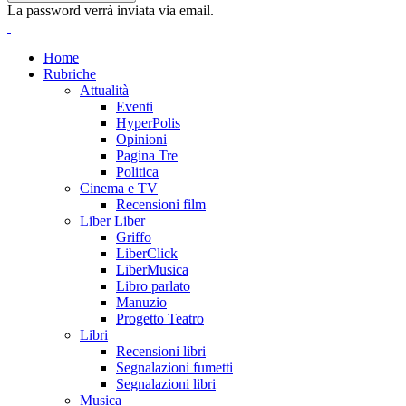
La password verrà inviata via email.
Home
Rubriche
Attualità
Eventi
HyperPolis
Opinioni
Pagina Tre
Politica
Cinema e TV
Recensioni film
Liber Liber
Griffo
LiberClick
LiberMusica
Libro parlato
Manuzio
Progetto Teatro
Libri
Recensioni libri
Segnalazioni fumetti
Segnalazioni libri
Musica