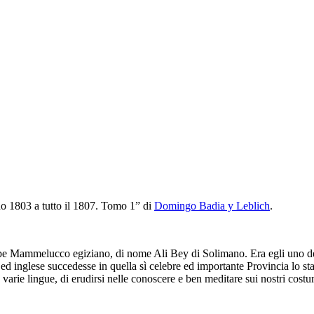
no 1803 a tutto il 1807. Tomo 1” di
Domingo Badia y Leblich
.
e Mammelucco egiziano, di nome Ali Bey di Solimano. Era egli uno de’ 
e ed inglese succedesse in quella sì celebre ed importante Provincia lo 
ie lingue, di erudirsi nelle conoscere e ben meditare sui nostri costumi