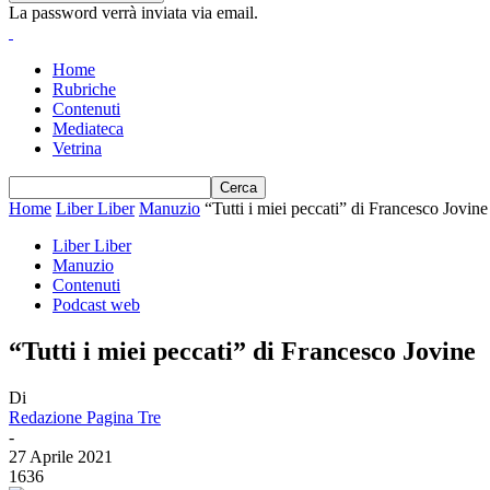
La password verrà inviata via email.
Home
Rubriche
Contenuti
Mediateca
Vetrina
Home
Liber Liber
Manuzio
“Tutti i miei peccati” di Francesco Jovine
Liber Liber
Manuzio
Contenuti
Podcast web
“Tutti i miei peccati” di Francesco Jovine
Di
Redazione Pagina Tre
-
27 Aprile 2021
1636