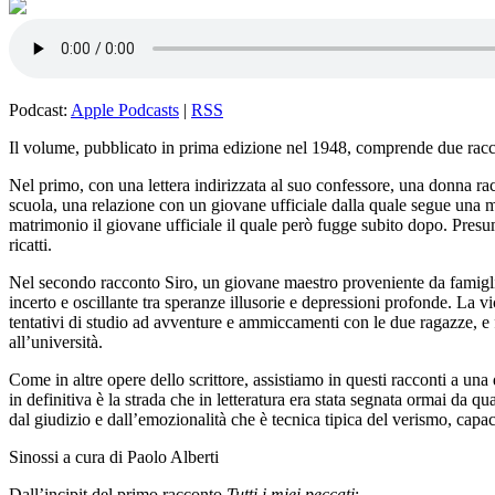
Podcast:
Apple Podcasts
|
RSS
Il volume, pubblicato in prima edizione nel 1948, comprende due rac
Nel primo, con una lettera indirizzata al suo confessore, una donna rac
scuola, una relazione con un giovane ufficiale dalla quale segue una m
matrimonio il giovane ufficiale il quale però fugge subito dopo. Presu
ricatti.
Nel secondo racconto Siro, un giovane maestro proveniente da famiglia 
incerto e oscillante tra speranze illusorie e depressioni profonde. La 
tentativi di studio ad avventure e ammiccamenti con le due ragazze, e f
all’università.
Come in altre opere dello scrittore, assistiamo in questi racconti a una
in definitiva è la strada che in letteratura era stata segnata ormai da 
dal giudizio e dall’emozionalità che è tecnica tipica del verismo, capaci
Sinossi a cura di Paolo Alberti
Dall’incipit del primo racconto
Tutti i miei peccati
: