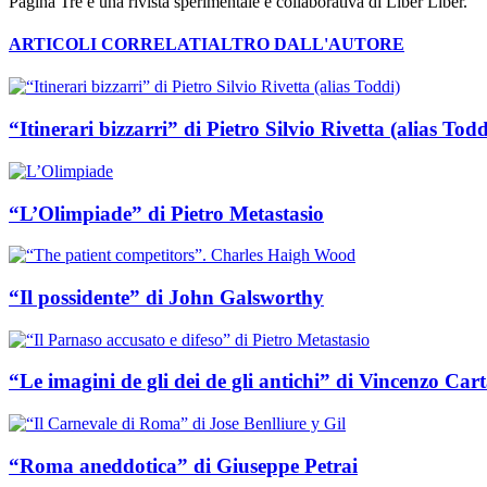
Pagina Tre è una rivista sperimentale e collaborativa di Liber Liber.
ARTICOLI CORRELATI
ALTRO DALL'AUTORE
“Itinerari bizzarri” di Pietro Silvio Rivetta (alias Todd
“L’Olimpiade” di Pietro Metastasio
“Il possidente” di John Galsworthy
“Le imagini de gli dei de gli antichi” di Vincenzo Cart
“Roma aneddotica” di Giuseppe Petrai