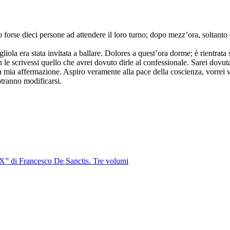
 forse dieci persone ad attendere il loro turno; dopo mezz’ora, soltanto
gliola era stata invitata a ballare. Dolores a quest’ora dorme; è rientra
 le scrivessi quello che avrei dovuto dirle al confessionale. Sarei dovut
la mia affermazione. Aspiro veramente alla pace della coscienza, vorrei
otranno modificarsi.
IX” di Francesco De Sanctis. Tre volumi