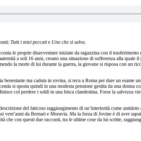
conti:
Tutti i miei peccati
e
Uno che si salva
.
conta le proprie disavventure iniziate da ragazzina con il trasferimento 
aternità a soli 16 anni, creano una situazione di sofferenza alla quale 
mendo la morte di lui durante la guerra, la giovane si risposa con un ri
benestante ma caduta in rovina, si reca a Roma per dare un esame univers
vicenda si sposta quindi in una modesta pensione gestita da una donna con 
inisce col perdere i soldi in una bisca clandestina. Forse la salvezza vi
 descrizione del faticoso raggiungimento di un’interiorità come antidoto 
quasi vent’anni da Bernari e Moravia. Ma la forza di Jovine è di aver sapu
tà che con questi due racconti, tra le ultime cose da lui scritte, raggiung