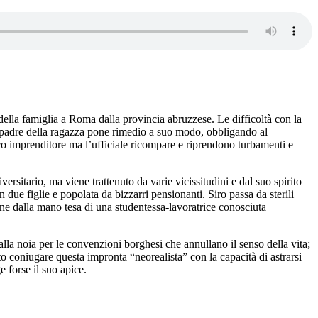
della famiglia a Roma dalla provincia abruzzese. Le difficoltà con la
il padre della ragazza pone rimedio a suo modo, obbligando al
cco imprenditore ma l’ufficiale ricompare e riprendono turbamenti e
itario, ma viene trattenuto da varie vicissitudini e dal suo spirito
due figlie e popolata da bizzarri pensionanti. Siro passa da sterili
ene dalla mano tesa di una studentessa-lavoratrice conosciuta
alla noia per le convenzioni borghesi che annullano il senso della vita;
to coniugare questa impronta “neorealista” con la capacità di astrarsi
e forse il suo apice.