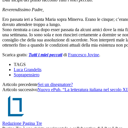
Reverendissimo Padre,
Ero passata ieri a Santa Maria sopra Minerva. Erano le cinque; c’erano
dovuto attendere troppo a lungo.
Sono rientrata a casa dopo esser passata da alcuni amici dove la mia fi
una settimana. Io sono sola e non riuscirei certamente a dormire se non
consiglio che della sua assoluzione di sacerdote. Non interpreti male 
ottenerlo fino a quando le condizioni attuali della mia esistenza non p
Scarica gratis:
Tutti i miei peccati
di
Francesco Jovine
.
TAGS
Luca Grandelis
Soprapensiero
Articolo precedente
Sei un disegnatore?
Articolo successivo
Nuovo ePub. “La letteratura italiana nel secolo X
Redazione Pagina Tre