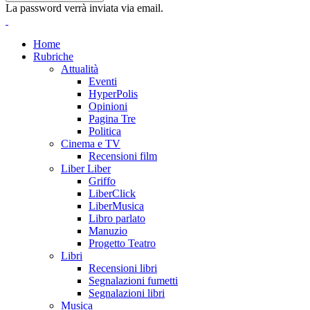
La password verrà inviata via email.
Home
Rubriche
Attualità
Eventi
HyperPolis
Opinioni
Pagina Tre
Politica
Cinema e TV
Recensioni film
Liber Liber
Griffo
LiberClick
LiberMusica
Libro parlato
Manuzio
Progetto Teatro
Libri
Recensioni libri
Segnalazioni fumetti
Segnalazioni libri
Musica