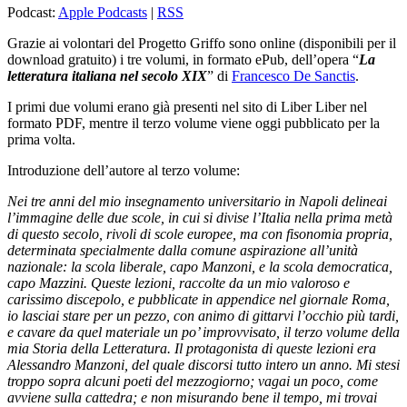
Podcast:
Apple Podcasts
|
RSS
Grazie ai volontari del Progetto Griffo sono online (disponibili per il
download gratuito) i tre volumi, in formato ePub, dell’opera “
La
letteratura italiana nel secolo XIX
” di
Francesco De Sanctis
.
I primi due volumi erano già presenti nel sito di Liber Liber nel
formato PDF, mentre il terzo volume viene oggi pubblicato per la
prima volta.
Introduzione dell’autore al terzo volume:
Nei tre anni del mio insegnamento universitario in Napoli delineai
l’immagine delle due scole, in cui si divise l’Italia nella prima metà
di questo secolo, rivoli di scole europee, ma con fisonomia propria,
determinata specialmente dalla comune aspirazione all’unità
nazionale: la scola liberale, capo Manzoni, e la scola democratica,
capo Mazzini. Queste lezioni, raccolte da un mio valoroso e
carissimo discepolo, e pubblicate in appendice nel giornale Roma,
io lasciai stare per un pezzo, con animo di gittarvi l’occhio più tardi,
e cavare da quel materiale un po’ improvvisato, il terzo volume della
mia Storia della Letteratura. Il protagonista di queste lezioni era
Alessandro Manzoni, del quale discorsi tutto intero un anno. Mi stesi
troppo sopra alcuni poeti del mezzogiorno; vagai un poco, come
avviene sulla cattedra; e non misurando bene il tempo, mi trovai