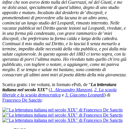
infine che non avevo detto nulla del Guerrazzi, né del Giusti, e me
ne dolsi assai, specialmente di quest’ultimo, degno di uno studio
apposito e maturo. Incalzato dal desiderio de’ discepoli, e
promettendomi di provvedere alla lacuna in un altro anno,
cominciai un lungo studio del Leopardi, rimasto interrotto. Nelle
vacanze pubblicai nel Diritto queste lezioni sul Leopardi, rivedute, e
in una forma più condensata, con grave rammarico de’ miei
discepoli, che preferivano la forma calda e larga della cattedra.
Continuai il mio studio sul Diritto, e lo lasciai lì senza menarlo a
termine, impedito dalle necessità della vita pubblica, e poi dalla mia
salute cagionevole. In questo agosto del 1883 ci torno sopra, con la
speranza di porvi l’ultima mano. Ho riveduto tutto quello ch’era già
pubblicato, con togliere o notare, o aggiungere, come mi pareva
meglio. E se tempo e salute mi bastano, sono contento di
consacrare gli ultimi anni miei al poeta diletto della mia giovanezza.
Scarica gratis: i tre volumi, in formato ePub, de “
La letteratura
italiana nel secolo XIX”
(
1. Alessandro Manzoni
,
2. La scuola
liberale e la scuola democratica
e
3. Giacomo Leopardi
) di
Francesco De Sanctis
: