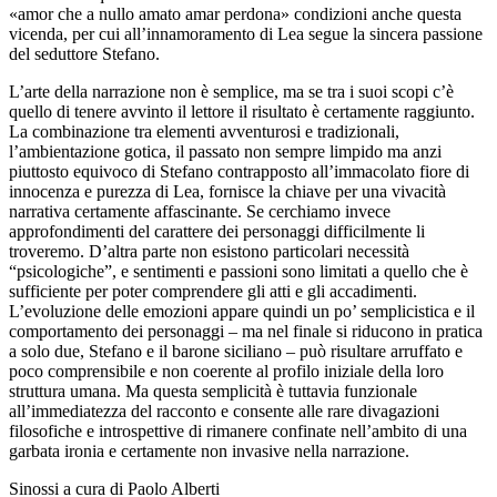
«amor che a nullo amato amar perdona» condizioni anche questa
vicenda, per cui all’innamoramento di Lea segue la sincera passione
del seduttore Stefano.
L’arte della narrazione non è semplice, ma se tra i suoi scopi c’è
quello di tenere avvinto il lettore il risultato è certamente raggiunto.
La combinazione tra elementi avventurosi e tradizionali,
l’ambientazione gotica, il passato non sempre limpido ma anzi
piuttosto equivoco di Stefano contrapposto all’immacolato fiore di
innocenza e purezza di Lea, fornisce la chiave per una vivacità
narrativa certamente affascinante. Se cerchiamo invece
approfondimenti del carattere dei personaggi difficilmente li
troveremo. D’altra parte non esistono particolari necessità
“psicologiche”, e sentimenti e passioni sono limitati a quello che è
sufficiente per poter comprendere gli atti e gli accadimenti.
L’evoluzione delle emozioni appare quindi un po’ semplicistica e il
comportamento dei personaggi – ma nel finale si riducono in pratica
a solo due, Stefano e il barone siciliano – può risultare arruffato e
poco comprensibile e non coerente al profilo iniziale della loro
struttura umana. Ma questa semplicità è tuttavia funzionale
all’immediatezza del racconto e consente alle rare divagazioni
filosofiche e introspettive di rimanere confinate nell’ambito di una
garbata ironia e certamente non invasive nella narrazione.
Sinossi a cura di Paolo Alberti