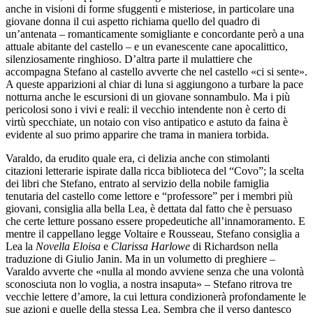
anche in visioni di forme sfuggenti e misteriose, in particolare una
giovane donna il cui aspetto richiama quello del quadro di
un’antenata – romanticamente somigliante e concordante però a una
attuale abitante del castello – e un evanescente cane apocalittico,
silenziosamente ringhioso. D’altra parte il mulattiere che
accompagna Stefano al castello avverte che nel castello «ci si sente».
A queste apparizioni al chiar di luna si aggiungono a turbare la pace
notturna anche le escursioni di un giovane sonnambulo. Ma i più
pericolosi sono i vivi e reali: il vecchio intendente non è certo di
virtù specchiate, un notaio con viso antipatico e astuto da faina è
evidente al suo primo apparire che trama in maniera torbida.
Varaldo, da erudito quale era, ci delizia anche con stimolanti
citazioni letterarie ispirate dalla ricca biblioteca del “Covo”; la scelta
dei libri che Stefano, entrato al servizio della nobile famiglia
tenutaria del castello come lettore e “professore” per i membri più
giovani, consiglia alla bella Lea, è dettata dal fatto che è persuaso
che certe letture possano essere propedeutiche all’innamoramento. E
mentre il cappellano legge Voltaire e Rousseau, Stefano consiglia a
Lea la
Novella Eloisa
e
Clarissa Harlowe
di Richardson nella
traduzione di Giulio Janin. Ma in un volumetto di preghiere –
Varaldo avverte che «nulla al mondo avviene senza che una volontà
sconosciuta non lo voglia, a nostra insaputa» – Stefano ritrova tre
vecchie lettere d’amore, la cui lettura condizionerà profondamente le
sue azioni e quelle della stessa Lea. Sembra che il verso dantesco