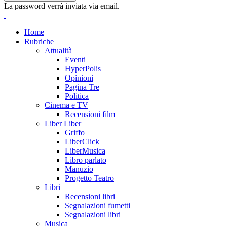
La password verrà inviata via email.
Home
Rubriche
Attualità
Eventi
HyperPolis
Opinioni
Pagina Tre
Politica
Cinema e TV
Recensioni film
Liber Liber
Griffo
LiberClick
LiberMusica
Libro parlato
Manuzio
Progetto Teatro
Libri
Recensioni libri
Segnalazioni fumetti
Segnalazioni libri
Musica