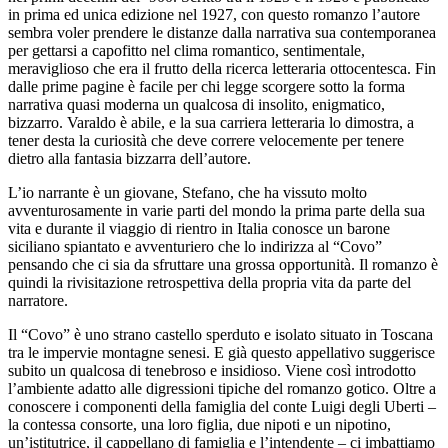
in prima ed unica edizione nel 1927, con questo romanzo l’autore
sembra voler prendere le distanze dalla narrativa sua contemporanea
per gettarsi a capofitto nel clima romantico, sentimentale,
meraviglioso che era il frutto della ricerca letteraria ottocentesca. Fin
dalle prime pagine è facile per chi legge scorgere sotto la forma
narrativa quasi moderna un qualcosa di insolito, enigmatico,
bizzarro. Varaldo è abile, e la sua carriera letteraria lo dimostra, a
tener desta la curiosità che deve correre velocemente per tenere
dietro alla fantasia bizzarra dell’autore.
L’io narrante è un giovane, Stefano, che ha vissuto molto
avventurosamente in varie parti del mondo la prima parte della sua
vita e durante il viaggio di rientro in Italia conosce un barone
siciliano spiantato e avventuriero che lo indirizza al “Covo”
pensando che ci sia da sfruttare una grossa opportunità. Il romanzo è
quindi la rivisitazione retrospettiva della propria vita da parte del
narratore.
Il “Covo” è uno strano castello sperduto e isolato situato in Toscana
tra le impervie montagne senesi. E già questo appellativo suggerisce
subito un qualcosa di tenebroso e insidioso. Viene così introdotto
l’ambiente adatto alle digressioni tipiche del romanzo gotico. Oltre a
conoscere i componenti della famiglia del conte Luigi degli Uberti –
la contessa consorte, una loro figlia, due nipoti e un nipotino,
un’istitutrice, il cappellano di famiglia e l’intendente – ci imbattiamo