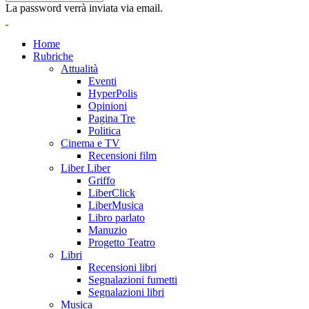
La password verrà inviata via email.
Home
Rubriche
Attualità
Eventi
HyperPolis
Opinioni
Pagina Tre
Politica
Cinema e TV
Recensioni film
Liber Liber
Griffo
LiberClick
LiberMusica
Libro parlato
Manuzio
Progetto Teatro
Libri
Recensioni libri
Segnalazioni fumetti
Segnalazioni libri
Musica