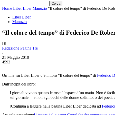
Home
Liber Liber
Manuzio
“Il colore del tempo” di Federico De Rob
Liber Liber
Manuzio
“Il colore del tempo” di Federico De Robe
Di
Redazione Pagina Tre
-
21 Maggio 2010
4592
On-line, su Liber Liber c’è il libro “Il colore del tempo” di
Federico D
Dall’incipit del libro:
I giornali vivono quanto le rose: l’espace d’un matin. Non è facile
sul giornale, – e non agli occhi delle donne soltanto, o dei poeti,
[Continua a leggere nella pagina Liber Liber dedicata ad
Federic
Articolo precedente
L’autore del giorno: Gogol (anche conosciuto co