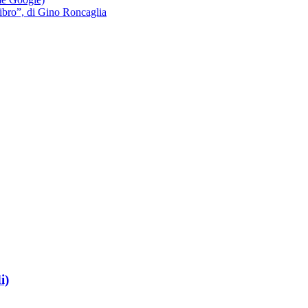
 libro”, di Gino Roncaglia
i)