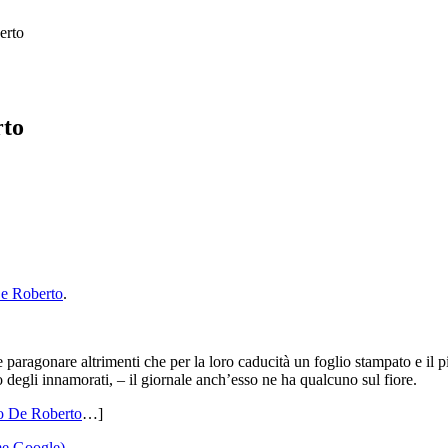
erto
rto
e Roberto
.
 paragonare altrimenti che per la loro caducità un foglio stampato e il p
 o degli innamorati, – il giornale anch’esso ne ha qualcuno sul fiore.
o De Roberto
…]
me Google)