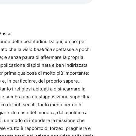
 Basso
rande delle beatitudini. Da qui, un po’ per
nsato che la
visio beatifica
spettasse a pochi
re; e senza paura di affermare la propria
pplicazione disciplinata e ben indirizzata
or prima qualcosa di molto più importante:
e e, in particolare, del proprio sapere…
nto i religiosi abituati a disincarnare la
a fede sembra una giustapposizione superflua
o di tanti secoli, tanto meno per delle
re «le cose del mondo», dalla politica al
di un modo di intendere la missione che
uale «tutto è rapporto di forze»: preghiera e