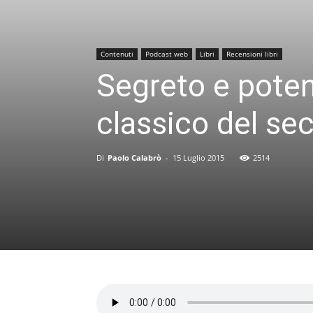
Contenuti
Podcast web
Libri
Recensioni libri
Segreto e poten
classico del se
Di
Paolo Calabrò
-
15 Luglio 2015
2514