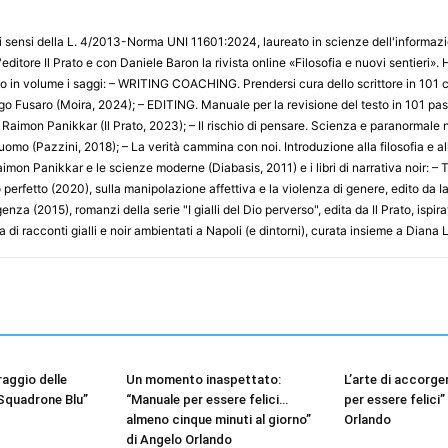
 sensi della L. 4/2013-Norma UNI 11601:2024, laureato in scienze dell'informazion
ell'editore Il Prato e con Daniele Baron la rivista online «Filosofia e nuovi sentieri»
 in volume i saggi: – WRITING COACHING. Prendersi cura dello scrittore in 101 co
go Fusaro (Moira, 2024); – EDITING. Manuale per la revisione del testo in 101 passi
di Raimon Panikkar (Il Prato, 2023); – Il rischio di pensare. Scienza e paranormale
'uomo (Pazzini, 2018); – La verità cammina con noi. Introduzione alla filosofia e al
imon Panikkar e le scienze moderne (Diabasis, 2011) e i libri di narrativa noir: – 
o perfetto (2020), sulla manipolazione affettiva e la violenza di genere, edito da Iac
nza (2015), romanzi della serie "I gialli del Dio perverso", edita da Il Prato, ispira
a di racconti gialli e noir ambientati a Napoli (e dintorni), curata insieme a Diana
raggio delle
Un momento inaspettato:
L’arte di accorge
“Squadrone Blu”
“Manuale per essere felici…
per essere felici”
almeno cinque minuti al giorno”
Orlando
di Angelo Orlando