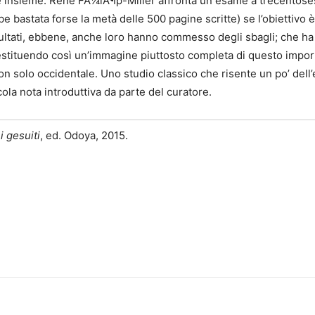
insieme. René FÃ¼lÃ¶p-Miller affronta un esame a trecentosessa
 bastata forse la metà delle 500 pagine scritte) se l’obiettivo
ultati, ebbene, anche loro hanno commesso degli sbagli; che ha il
, restituendo così un’immagine piuttosto completa di questo imp
 non solo occidentale. Uno studio classico che risente un po’ dell’
la nota introduttiva da parte del curatore.
 gesuiti
, ed. Odoya, 2015.