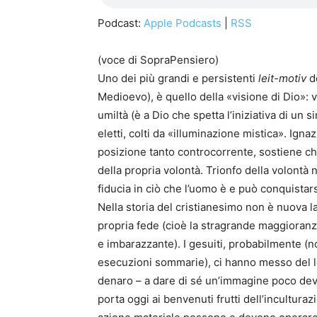
Podcast:
Apple Podcasts
|
RSS
(voce di SopraPensiero)
Uno dei più grandi e persistenti
leit-motiv
de
Medioevo), è quello della «visione di Dio»: ve
umiltà (è a Dio che spetta l’iniziativa di un 
eletti, colti da «illuminazione mistica». Igna
posizione tanto controcorrente, sostiene che
della propria volontà. Trionfo della volontà
fiducia in ciò che l’uomo è e può conquistars
Nella storia del cristianesimo non è nuova la 
propria fede (cioè la stragrande maggioranza
e imbarazzante). I gesuiti, probabilmente (n
esecuzioni sommarie), ci hanno messo del lo
denaro – a dare di sé un’immagine poco devo
porta oggi ai benvenuti frutti dell’incultura