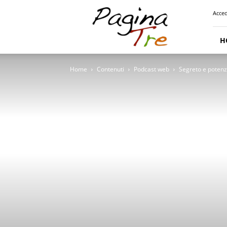
Pagina
Acced
Tre
H
Home
Contenuti
Podcast web
Segreto e potenza