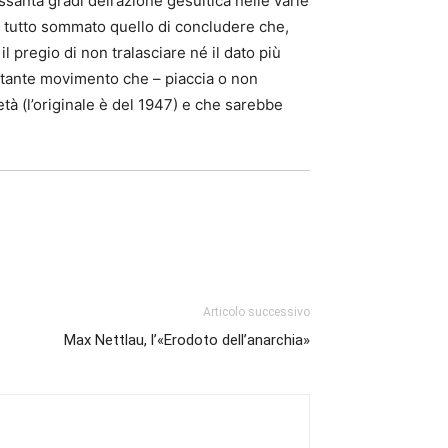
nta gradi dell’azione gesuitica nelle varie
 è tutto sommato quello di concludere che,
 pregio di non tralasciare né il dato più
ortante movimento che – piaccia o non
età (l’originale è del 1947) e che sarebbe
Articolo successivo
Max Nettlau, l’«Erodoto dell’anarchia»