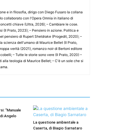
e e in filosofia, dirigo con Diego Fusaro la collana
. Ho collaborato con l'Opera Omnia in italiano di
ncetti chiave (Ultra, 2026); – Cambiare le cose.
 (Il Prato, 2023); – Pensiero in azione. Politica e
 nel pensiero di Rupert Sheldrake (Progedit, 2020); –
la scienza dell'umano di Maurice Bellet (Il Prato,
Troppa verità (2021), romanzo noir di Bertoni editore
obelli; – Tutte le storie sono vere (Il Prato, 2020) –
ti alla teologia di Maurice Bellet; – C'è un sole che si
 Lama.
rsi: “Manuale
 di Angelo
La questione ambientale a
Caserta, di Biagio Sarnataro