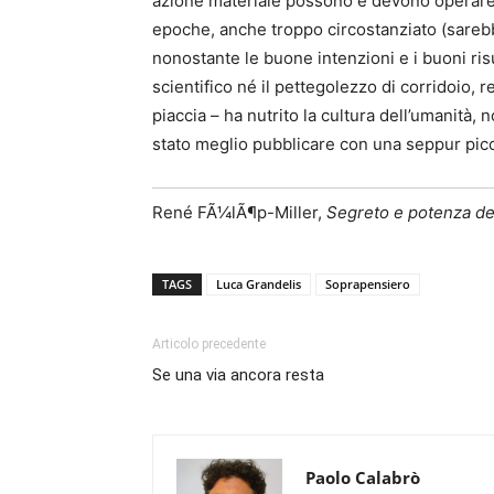
azione materiale possono e devono operare 
epoche, anche troppo circostanziato (sarebbe
nonostante le buone intenzioni e i buoni ris
scientifico né il pettegolezzo di corridoio
piaccia – ha nutrito la cultura dell’umanità,
stato meglio pubblicare con una seppur picco
René FÃ¼lÃ¶p-Miller,
Segreto e potenza dei
TAGS
Luca Grandelis
Soprapensiero
Articolo precedente
Se una via ancora resta
Paolo Calabrò