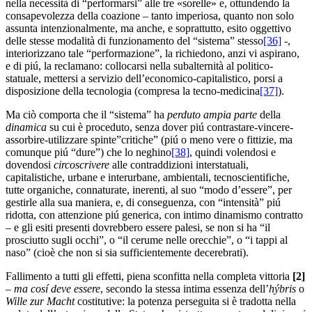
nella necessità di “performarsi” alle tre «sorelle» e, ottundendo la
consapevolezza della coazione – tanto imperiosa, quanto non solo
assunta intenzionalmente, ma anche, e soprattutto, esito oggettivo
delle stesse modalità di funzionamento del “sistema” stesso
[36]
-,
interiorizzano tale “performazione”, la richiedono, anzi vi aspirano,
e di piú, la reclamano: collocarsi nella subalternità al politico-
statuale, mettersi a servizio dell’economico-capitalistico, porsi a
disposizione della tecnologia (compresa la tecno-medicina
[37]
).
Ma ciò comporta che il “sistema” ha
perduto
ampia parte
della
dinamica
su cui è proceduto, senza dover piú contrastare-vincere-
assorbire-utilizzare spinte”critiche” (piú o meno vere o fittizie, ma
comunque piú “dure”) che lo neghino
[38]
, quindi volendosi e
dovendosi
circoscrivere
alle contraddizioni interstatuali,
capitalistiche, urbane e interurbane, ambientali, tecnoscientifiche,
tutte organiche, connaturate, inerenti, al suo “modo d’essere”, per
gestirle alla sua maniera, e, di conseguenza, con “intensità” piú
ridotta, con attenzione piú generica, con intimo dinamismo contratto
– e gli esiti presenti dovrebbero essere palesi, se non si ha “il
prosciutto sugli occhi”, o “il cerume nelle orecchie”, o “i tappi al
naso” (cioè che non si sia sufficientemente decerebrati).
Fallimento a tutti gli effetti, piena sconfitta nella completa vittoria
[
2]
–
ma cosí deve essere
, secondo la stessa intima essenza dell’
hýbris
o
Wille zur Macht
costitutive: la potenza perseguita si è tradotta nella