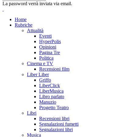
La password verrà inviata via email.
Home
Rubriche
Attualità
Eventi
HyperPolis
Opinioni
Pagina Tre
Politica
Cinema e TV
Recensioni film
Liber Liber
Griffo
LiberClick
LiberMusica
Libro parlato
Manuzio
Progetto Teatro
Libri
Recensioni libri
Segnalazioni fumetti
Segnalazioni libri
Musica