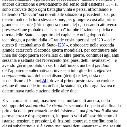
ancora distruzione e svuotamento del senso dell’esistenza … -, si
sono ritrovate dopo ogni battaglia vinta e persa, affrontando e
battendo i “blocchi” sia dovuti alle situazioni precedenti, sia, poi,
determinati dalla loro stessa azione, per giungere cosí alla prima
grande catastrofe (Prima guerra mondiale) e, passando attraverso la
preservazione globale del “sistema” tramite l’azione esplicita e
diretta dello Stato a supporto del capitale, e nel galoppo della
tecnologia, a partire dalla «Grande crisi» apertasi nel ’29 – ed è
questo il «capitalismo di Stato»
[23]
-, e sboccare nella seconda
grande catastrofe (Seconda guerra mondiale), per continuare tale
linea dal dopoguerra (costellato di altre guerre, continue) agli anni
sessanta e settanta del Novecento (nei paesi detti «avanzati») – e
avendo già improntato di sé, fin dall’inizio, anche il
pendant
dell’apparente «alternativa», invece, a tutti gli effetti,
effettiva
complementarità
, del «socialismo (detto) reale», ossia del
«socialismo di Stato»
[24]
, dove al primo posto stavano ruolo e
azione di una delle tre «sorelle», la statualità, che organizzava e
determinava ruolo e azione delle altre due.
E via con altri panni, maschere e camuffamenti ancora, nello
sviluppo dei
sottoprodotti
e
ricadute
, secondari rispetto alla finalità
primaria della perpetuazione del “sistema”, ma
funzionali
alla sua
permanenza e dispiegamento, in quanto volti all’assorbimento di
istanze, tensioni e pressioni, di frizioni, contrasti e conflitti con le
classi subalterne: e si è avuto (nei paesi detti «avanzati», ma seguiti,