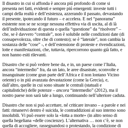
Il disastro in cui si affonda è ancora piú profondo di come si
presenta nei fatti, evidenti e sempre piú emergenti: investe tutti i
campi della realtà e dell’esistenza, azzerando il passato, devastando
il presente, ipotecando il futuro – e accelera. E nel “panorama”
esistente non se ne scorge nessuna effettiva via di uscita, al di là
dell’individuazione di questa o quella “questione” da “risolvere” –
che, se è davvero “centrale”, non è solubile nelle condizioni date (di
consapevolezza, oltre che di contesto); se è “laterale”, non cambia la
sostanza delle “cose” -, e dell’estensione di proteste e rivendicazioni,
lotte e manifestazioni, che, tuttavia, ripercorrono quanto già fatto, e
non hanno esiti rilevanti.
Disastro che si può vedere bene da, e in, un paese come l’Italia,
ancora “intermedio” fra, da un lato, le aree disastrate, sconvolte e
insanguinate (come gran parte dell’Africa e il non lontano Vicino
oriente) o in piú avanzata devastazione (come la Grecia), e,
dall’altro, quelle in cui sono situate le centrali (statuali e
capitalistiche) delle potenze –
ancora
“intermedio” (2012), ma il
nostro paese non sarà tale a lungo, continuando nell’ulteriore caduta.
Disastro che non si può accettare, né criticare invano – a parole e nei
fatti: rimanervi dentro è suicida, le contraddizioni al suo interno sono
insolubili. Vi può essere solo la «lotta a morte» (in altro senso di
quella hegeliana «delle coscienze). L’alternativa … non c’è, se non
quella di accogliere, rassegnandosi o protestando, la condizione di