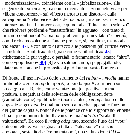
«modernizzazione», coincidente con la «globalizzazione», alle
esigenze dei «mercati», ma con la ricerca della «competitività» per la
«libera concorrenza» sul «libero mercato non distorto»; dalla
salvaguardia “della pace e della democrazia”, ma nei sacri «vincoli
internazionali», al «progresso», e quindi alla “fiducia nella scienza”
che risolverà problemi e “catastrofismi” in agguato – con tanto di
rimando continuo al “capiamo i problemi, pur inevitabili” e perciò,
con il richiamo solenne al “anche proteste, sí, legittime, ma no alla
violenza”
[47]
, e con tanto di attacco alle posizioni piú critiche verso
la cosiddetta «politica», designate come «antipolitica»
[48]
,
etichettando le pur vaghe, o parziali, o frammentarie, istanze “altre”,
come «populismo»
[49]
[
3]
e via salmodiando, spappagallando,
blaterando – anche in proposito si può fare un vasto florilegio.
Di fronte all’uso invalso dello strumento del
rating
– i
media
hanno
rimbombato sui
rating
di tripla A, o poi doppia A, altrimenti sul
passaggio alla B, etc., come valutazione (da positiva a meno
positiva, a negativa) della solvenza delle obbligazioni dette
(camuffate come) «pubbliche» (cioè statali) -,
rating
attuato dalle
apposite «agenzie», le quali non sono altro che apparati e funzioni
del grande capitale, nonché delle potenze che lo supportano, ebbene,
si ha il pieno buon diritto di avanzare una
tutt’altra
“scala di
valutazione”. Ed ecco il
rating
adeguato
, secondo l’uso dei “voti”
dati con lettere. Va assegnata a tutta la “situazione” e ai suoi
apologeti, sostenitori e “commentatori”, una valutazione
DD –