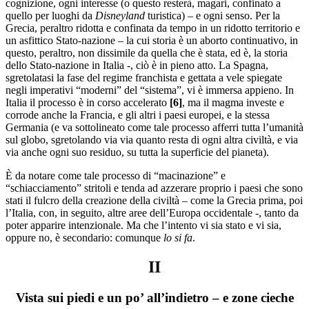
cognizione, ogni interesse (o questo resterà, magari, confinato a
quello per luoghi da
Disneyland
turistica) – e ogni senso. Per la
Grecia, peraltro ridotta e confinata da tempo in un ridotto territorio e
un asfittico Stato-nazione – la cui storia è un aborto continuativo, in
questo, peraltro, non dissimile da quella che è stata, ed è, la storia
dello Stato-nazione in Italia -, ciò è in pieno atto. La Spagna,
sgretolatasi la fase del regime franchista e gettata a vele spiegate
negli imperativi “moderni” del “sistema”, vi è immersa appieno. In
Italia il processo è in corso accelerato
[
6]
, ma il magma investe e
corrode anche la Francia, e gli altri i paesi europei, e la stessa
Germania (e va sottolineato come tale processo afferri tutta l’umanità
sul globo, sgretolando via via quanto resta di ogni altra civiltà, e via
via anche ogni suo residuo, su tutta la superficie del pianeta).
È da notare come tale processo di “macinazione” e
“schiacciamento” stritoli e tenda ad azzerare proprio i paesi che sono
stati il fulcro della creazione della civiltà – come la Grecia prima, poi
l’Italia, con, in seguito, altre aree dell’Europa occidentale -, tanto da
poter apparire intenzionale. Ma che l’intento vi sia stato e vi sia,
oppure no, è secondario: comunque
lo si fa
.
II
Vista sui piedi e un po’ all’indietro – e zone cieche