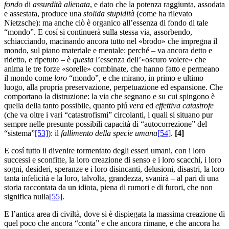
fondo
di
assurdità alienata
, e dato che la potenza raggiunta, assodata
e assestata, produce una
stolida stupidità
(come ha rilevato
Nietzsche): ma anche ciò è organico all’essenza di fondo di tale
“mondo”. E cosí si continuerà sulla stessa via, assorbendo,
schiacciando, macinando ancora tutto nel «brodo» che impregna il
mondo, sul piano materiale e mentale: perché – va ancora detto e
ridetto, e ripetuto – è
questa
l’essenza dell’«oscuro volere» che
anima le tre forze «sorelle» combinate, che hanno fatto e permeano
il mondo come
loro
“mondo”, e che mirano, in primo e ultimo
luogo, alla propria preservazione, perpetuazione ed espansione. Che
comportano la distruzione: la via che segnano e su cui spingono è
quella della tanto possibile, quanto piú
vera
ed
effettiva
catastrofe
(che va oltre i vari “catastrofismi” circolanti, i quali si situano pur
sempre nelle presunte possibili capacità di “autocorrezione” del
“sistema”
[53]
): il
fallimento della specie umana
[54]
.
[
4]
E cosí tutto il divenire tormentato degli esseri umani, con i loro
successi e sconfitte, la loro creazione di senso e i loro scacchi, i loro
sogni, desideri, speranze e i loro disincanti, delusioni, disastri, la loro
tanta infelicità e la loro, talvolta, grandezza, svanirà – al pari di una
storia raccontata da un idiota, piena di rumori e di furori, che non
significa nulla
[55]
.
E l’antica area di civiltà, dove si è dispiegata la massima creazione di
quel poco che ancora “conta” e che ancora rimane, e che ancora ha