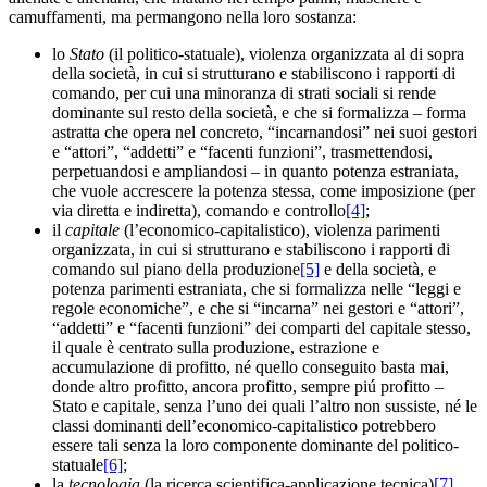
camuffamenti, ma permangono nella loro sostanza:
lo
Stato
(il politico-statuale), violenza organizzata al di sopra
della società, in cui si strutturano e stabiliscono i rapporti di
comando, per cui una minoranza di strati sociali si rende
dominante sul resto della società, e che si formalizza – forma
astratta che opera nel concreto, “incarnandosi” nei suoi gestori
e “attori”, “addetti” e “facenti funzioni”, trasmettendosi,
perpetuandosi e ampliandosi – in quanto potenza estraniata,
che vuole accrescere la potenza stessa, come imposizione (per
via diretta e indiretta), comando e controllo
[4]
;
il
capitale
(l’economico-capitalistico), violenza parimenti
organizzata, in cui si strutturano e stabiliscono i rapporti di
comando sul piano della produzione
[5]
e della società, e
potenza parimenti estraniata, che si formalizza nelle “leggi e
regole economiche”, e che si “incarna” nei gestori e “attori”,
“addetti” e “facenti funzioni” dei comparti del capitale stesso,
il quale è centrato sulla produzione, estrazione e
accumulazione di profitto, né quello conseguito basta mai,
donde altro profitto, ancora profitto, sempre piú profitto –
Stato e capitale, senza l’uno dei quali l’altro non sussiste, né le
classi dominanti dell’economico-capitalistico potrebbero
essere tali senza la loro componente dominante del politico-
statuale
[6]
;
la
tecnologia
(la ricerca scientifica-applicazione tecnica)
[7]
,