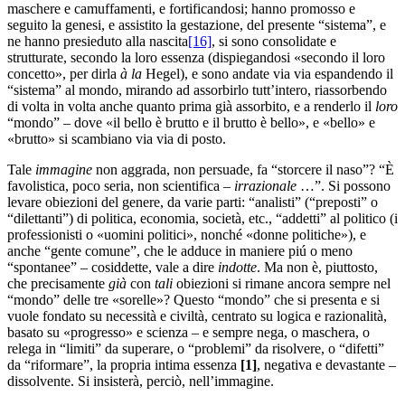
maschere e camuffamenti, e fortificandosi; hanno promosso e
seguito la genesi, e assistito la gestazione, del presente “sistema”, e
ne hanno presieduto alla nascita
[16]
, si sono consolidate e
strutturate, secondo la loro essenza (dispiegandosi «secondo il loro
concetto», per dirla
à la
Hegel), e sono andate via via espandendo il
“sistema” al mondo, mirando ad assorbirlo tutt’intero, riassorbendo
di volta in volta anche quanto prima già assorbito, e a renderlo il
loro
“mondo” – dove «il bello è brutto e il brutto è bello», e «bello» e
«brutto» si scambiano via via di posto.
Tale
immagine
non aggrada, non persuade, fa “storcere il naso”? “È
favolistica, poco seria, non scientifica –
irrazionale
…”. Si possono
levare obiezioni del genere, da varie parti: “analisti” (“preposti” o
“dilettanti”) di politica, economia, società, etc., “addetti” al politico (i
professionisti o «uomini politici», nonché «donne politiche»), e
anche “gente comune”, che le adduce in maniere piú o meno
“spontanee” – cosiddette, vale a dire
indotte
. Ma non è, piuttosto,
che precisamente
già
con
tali
obiezioni si rimane ancora sempre nel
“mondo” delle tre «sorelle»? Questo “mondo” che si presenta e si
vuole fondato su necessità e civiltà, centrato su logica e razionalità,
basato su «progresso» e scienza – e sempre nega, o maschera, o
relega in “limiti” da superare, o “problemi” da risolvere, o “difetti”
da “riformare”, la propria intima essenza
[
1]
, negativa e devastante –
dissolvente. Si insisterà, perciò, nell’immagine.