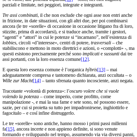
parziali e limitate, nei peggiori, integrate e integranti.
Tre assi combinati
, il che non esclude che ogni asse non entri anche
in frizione, in date situazioni, con gli altri due, per poi combinarsi
ancora (le tre «sorelle» di occasione in occasione litigano fra di loro,
stizzite, prima di accordarsi), e si traduce anche, tramite i gestori,
“agenti” e “attori” in cui le potenze si “incarnano”, nell’esistenza di
lobbies
, circoli «d’interesse», centri di potere,
trasversali
– che
stabiliscono e mettono in moto direttrici e azioni, o «complotti» -, ma
questi esistono precisamente perché sono
implicati
e
sussunti
dai tre
assi portanti, con la loro essenza comune
[12]
.
E questa loro essenza comune è l’organica
hýbris
[13]
– mai
adeguatamente compresa e tantomeno dichiarata, anzi occultata – o
Wille zur Macht
[14]
– tanto sfrenata quanto incosciente, anzi negata.
Tracotante «volontà di potenza»: l’
oscuro volere che
si vuole
volendo la potenza
– come imperio, come profitto, come
manipolazione -, e mai la sua fame e sete sono, né possono essere,
sazie, per cui si proietta su tutto per impadronirsene, inghiottirlo e
fagocitalo – e cosí infine distruggerlo.
Le tre «sorelle» sono antiche, hanno mosso i primi passi millenni
fa
[15]
, ancora incerte e non appieno definite, si sono venute
formando e sviluppando nel tempo, assumendo via via diversi panni,