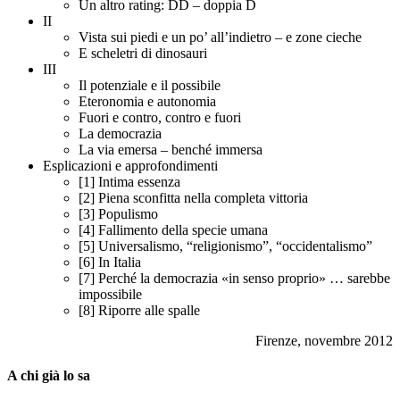
Un altro rating: DD – doppia D
II
Vista sui piedi e un po’ all’indietro – e zone cieche
E scheletri di dinosauri
III
Il potenziale e il possibile
Eteronomia e autonomia
Fuori e contro, contro e fuori
La democrazia
La via emersa – benché immersa
Esplicazioni e approfondimenti
[1] Intima essenza
[2] Piena sconfitta nella completa vittoria
[3] Populismo
[4] Fallimento della specie umana
[5] Universalismo, “religionismo”, “occidentalismo”
[6] In Italia
[7] Perché la democrazia «in senso proprio» … sarebbe
impossibile
[8] Riporre alle spalle
Firenze, novembre 2012
A chi già lo sa