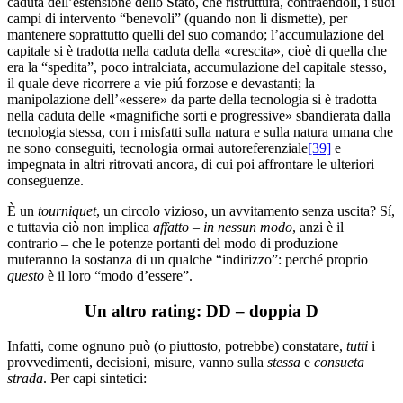
caduta dell’estensione dello Stato, che ristruttura, contraendoli, i suoi
campi di intervento “benevoli” (quando non li dismette), per
mantenere soprattutto quelli del suo comando; l’accumulazione del
capitale si è tradotta nella caduta della «crescita», cioè di quella che
era la “spedita”, poco intralciata, accumulazione del capitale stesso,
il quale deve ricorrere a vie piú forzose e devastanti; la
manipolazione dell’«essere» da parte della tecnologia si è tradotta
nella caduta delle «magnifiche sorti e progressive» sbandierata dalla
tecnologia stessa, con i misfatti sulla natura e sulla natura umana che
ne sono conseguiti, tecnologia ormai autoreferenziale
[39]
e
impegnata in altri ritrovati ancora, di cui poi affrontare le ulteriori
conseguenze.
È un
tourniquet
, un circolo vizioso, un avvitamento senza uscita? Sí,
e tuttavia ciò non implica
affatto
–
in nessun modo
, anzi è il
contrario – che le potenze portanti del modo di produzione
muteranno la sostanza di un qualche “indirizzo”: perché proprio
questo
è il loro “modo d’essere”.
Un altro rating: DD – doppia D
Infatti, come ognuno può (o piuttosto, potrebbe) constatare,
tutti
i
provvedimenti, decisioni, misure, vanno sulla
stessa
e
consueta
strada
. Per capi sintetici: