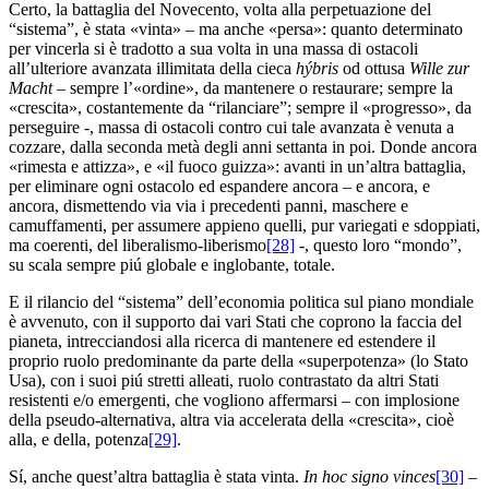
Certo, la battaglia del Novecento, volta alla perpetuazione del
“sistema”, è stata «vinta» – ma anche «persa»: quanto determinato
per vincerla si è tradotto a sua volta in una massa di ostacoli
all’ulteriore avanzata illimitata della cieca
hýbris
od ottusa
Wille zur
Macht
– sempre l’«ordine», da mantenere o restaurare; sempre la
«crescita», costantemente da “rilanciare”; sempre il «progresso», da
perseguire -, massa di ostacoli contro cui tale avanzata è venuta a
cozzare, dalla seconda metà degli anni settanta in poi. Donde ancora
«rimesta e attizza», e «il fuoco guizza»: avanti in un’altra battaglia,
per eliminare ogni ostacolo ed espandere ancora – e ancora, e
ancora, dismettendo via via i precedenti panni, maschere e
camuffamenti, per assumere appieno quelli, pur variegati e sdoppiati,
ma coerenti, del liberalismo-liberismo
[28]
-, questo loro “mondo”,
su scala sempre piú globale e inglobante, totale.
E il rilancio del “sistema” dell’economia politica sul piano mondiale
è avvenuto, con il supporto dai vari Stati che coprono la faccia del
pianeta, intrecciandosi alla ricerca di mantenere ed estendere il
proprio ruolo predominante da parte della «superpotenza» (lo Stato
Usa), con i suoi piú stretti alleati, ruolo contrastato da altri Stati
resistenti e/o emergenti, che vogliono affermarsi – con implosione
della pseudo-alternativa, altra via accelerata della «crescita», cioè
alla, e della, potenza
[29]
.
Sí, anche quest’altra battaglia è stata vinta.
In hoc signo vinces
[30]
–