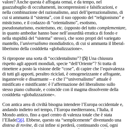
valore? Anche questa è affogata ormai, e da tempo, nel
guazzabuglio di occultamenti, incomprensioni e falsificazioni, e
nella combinazione del razionalismo, anzi dell’iperrazionalismo, di
cui si ammanta il “sistema”, con il suo opposto del “religionismo” e
misticismo, e il codazzo di “orientalismo”, esotismo,
pseudonaturismo, esoterismo, etc. (opposto del tutto
complementare
,
in quanto ambedue hanno base nell’assurdità erratica di fondo e
nella stupidità del “sistema” stesso), che sono propri del variegato
mantello, l’
universalismo
mondialistico, di cui si ammanta il liberal-
liberismo della cosiddetta «globalizzazione».
Si ripropone una sorta di “occidentalismo”?
[
5]
Una chiusura
rispetto agli apporti mondiali, specie “dell’Oriente”? Si tratta di
rimettere a posto la visione delle “cose”, di capire che l’equivalenza
di tutti gli apporti, peraltro riciclati, è omogeneizzante e affogante,
ingannevole e disarmante – e che l’“universalismo” attuale è
mistificato e mistificante: è l’affermazione del liberalismo sullo
stesso piano culturale, e coincide con il magma dissolvente della
cosiddetta «globalizzazione».
Con antica area di civiltà bisogna intendere l’Europa occidentale e,
andando indietro nel tempo, l’Europa mediterranea, l’Italia, il
Mondo antico, fino a quel centro di valenza totale che è stata
l’Ellade
[56]
. Ebbene, questo sta “semplicemente” diventando una
distesa di rovine
, di cui infine si perderà, continuando cosí, ogni