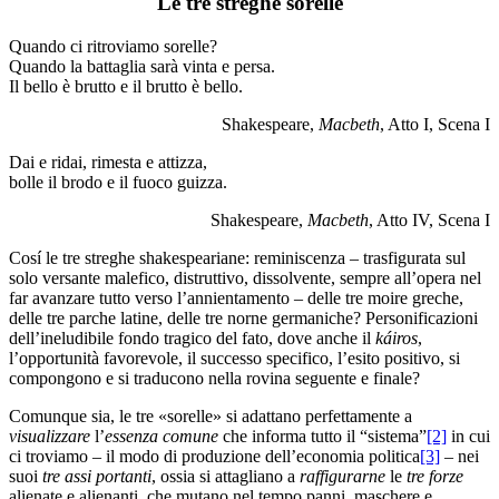
Le tre streghe sorelle
Quando ci ritroviamo sorelle?
Quando la battaglia sarà vinta e persa.
Il bello è brutto e il brutto è bello.
Shakespeare,
Macbeth
, Atto I, Scena I
Dai e ridai, rimesta e attizza,
bolle il brodo e il fuoco guizza.
Shakespeare,
Macbeth
, Atto IV, Scena I
Cosí le tre streghe shakespeariane: reminiscenza – trasfigurata sul
solo versante malefico, distruttivo, dissolvente, sempre all’opera nel
far avanzare tutto verso l’annientamento – delle tre moire greche,
delle tre parche latine, delle tre norne germaniche? Personificazioni
dell’ineludibile fondo tragico del fato, dove anche il
káiros
,
l’opportunità favorevole, il successo specifico, l’esito positivo, si
compongono e si traducono nella rovina seguente e finale?
Comunque sia, le tre «sorelle» si adattano perfettamente a
visualizzare
l’
essenza
comune
che informa tutto il “sistema”
[2]
in cui
ci troviamo – il modo di produzione dell’economia politica
[3]
– nei
suoi
tre assi portanti
, ossia si attagliano a
raffigurarne
le
tre forze
alienate e alienanti, che mutano nel tempo panni, maschere e