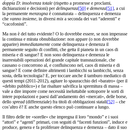
doppia D
:
insolvenza totale
(rispetto a promesse e proclami,
dichiarazioni e decisioni) per
delinquenza
[50]
e
demenza
[51]
, a cui
la permanente
menzogna
è connaturata – delinquenza e demenza
che
vanno insieme
, in diversi
mix
a seconda dei vari “aderenti” e
“cacofonisti”.
Ma non è del tutto evidente? O lo dovrebbe essere, se non imperasse
la continua e mirata obnubilazione: non appare (o non dovrebbe
apparire)
immediatamente
come delinquenza e demenza il
permanente seguito di conflitti, che getta il pianeta in un caos di
miseria e di sangue? E non sono delinquenza e demenza le
inarrestabili operazioni del grande capitale transnazionale, che
causano o concorrono al, e confluiscono nel, caos di miseria e di
sangue? E come definire altrimenti i lambicchi su lambicchi, senza
sosta, della tecnologia? E, per toccare anche il tamburo mediatico di
questi tempi (2011-2012), agitare lo spauracchio del «baratro» (per il
«debito pubblico») e far risaltare salvifica la spremitura di massa –
vale a dire imporre come necessità ineluttabile sottoporre le sorti di
intere popolazioni e paesi dall’andamento dei «mercati», delle borse,
dello
spread
(differenziale) fra titoli di obbligazioni statali
[52]
– che
cos’altro è? E anche questo elenco può continuare a lungo.
Il filtro delle tre «sorelle» che impregna il loro “mondo” e i suoi
“attori” e “agenti” primari, con seguiti di “facenti funzioni”, induce e
produce, genera e fa proliferare delinquenza e demenza – dato il suo