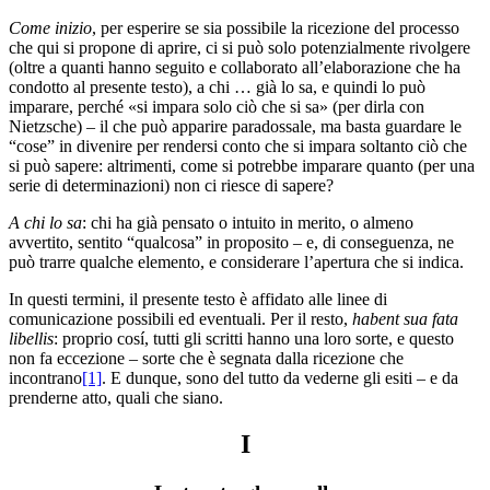
Come inizio
, per esperire se sia possibile la ricezione del processo
che qui si propone di aprire, ci si può solo potenzialmente rivolgere
(oltre a quanti hanno seguito e collaborato all’elaborazione che ha
condotto al presente testo), a chi … già lo sa, e quindi lo può
imparare, perché «si impara solo ciò che si sa» (per dirla con
Nietzsche) – il che può apparire paradossale, ma basta guardare le
“cose” in divenire per rendersi conto che si impara soltanto ciò che
si può sapere: altrimenti, come si potrebbe imparare quanto (per una
serie di determinazioni) non ci riesce di sapere?
A chi lo sa
: chi ha già pensato o intuito in merito, o almeno
avvertito, sentito “qualcosa” in proposito – e, di conseguenza, ne
può trarre qualche elemento, e considerare l’apertura che si indica.
In questi termini, il presente testo è affidato alle linee di
comunicazione possibili ed eventuali. Per il resto,
habent sua fata
libellis
: proprio cosí, tutti gli scritti hanno una loro sorte, e questo
non fa eccezione – sorte che è segnata dalla ricezione che
incontrano
[1]
. E dunque, sono del tutto da vederne gli esiti – e da
prenderne atto, quali che siano.
I