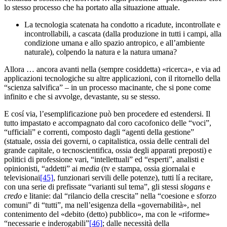
lo stesso processo che ha portato alla situazione attuale.
La tecnologia scatenata ha condotto a ricadute, incontrollate e
incontrollabili, a cascata (dalla produzione in tutti i campi, alla
condizione umana e allo spazio antropico, e all’ambiente
naturale), colpendo la natura e la natura umana?
Allora … ancora avanti nella (sempre cosiddetta) «ricerca», e via ad
applicazioni tecnologiche su altre applicazioni, con il ritornello della
“scienza salvifica” – in un processo macinante, che si pone come
infinito e che si avvolge, devastante, su se stesso.
E cosí via, l’esemplificazione può ben procedere ed estendersi. Il
tutto impastato e accompagnato dal coro cacofonico delle “voci”,
“ufficiali” e correnti, composto dagli “agenti della gestione”
(statuale, ossia dei governi, o capitalistica, ossia delle centrali del
grande capitale, o tecnoscientifica, ossia degli apparati preposti) e
politici di professione vari, “intellettuali” ed “esperti”, analisti e
opinionisti, “addetti” ai
media
(tv e stampa, ossia giornalai e
televisionai
[45]
, funzionari servili delle potenze), tutti lí a recitare,
con una serie di prefissate “varianti sul tema”, gli stessi
slogans
e
credo
e litanie: dal “rilancio della crescita” nella “coesione e sforzo
comuni” di “tutti”, ma nell’esigenza della «governabilità», nel
contenimento del «debito (detto) pubblico», ma con le «riforme»
“necessarie e inderogabili”
[46]
; dalle necessità della