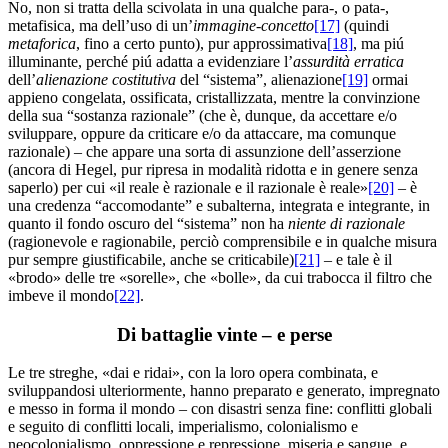
No, non si tratta della scivolata in una qualche para-, o pata-,
metafisica, ma dell’uso di un’
immagine-concetto
[17]
(quindi
metaforica
, fino a certo punto), pur approssimativa
[18]
, ma piú
illuminante, perché piú adatta a evidenziare l’
assurdità
erratica
dell’
alienazione
costitutiva
del “sistema”, alienazione
[19]
ormai
appieno congelata, ossificata, cristallizzata, mentre la convinzione
della sua “sostanza razionale” (che è, dunque, da accettare e/o
sviluppare, oppure da criticare e/o da attaccare, ma comunque
razionale) – che appare una sorta di assunzione dell’asserzione
(ancora di Hegel, pur ripresa in modalità ridotta e in genere senza
saperlo) per cui «il reale è razionale e il razionale è reale»
[20]
– è
una credenza “accomodante” e subalterna, integrata e integrante, in
quanto il fondo oscuro del “sistema” non ha
niente di razionale
(ragionevole e ragionabile, perciò comprensibile e in qualche misura
pur sempre giustificabile, anche se criticabile)
[21]
– e tale è il
«brodo» delle tre «sorelle», che «bolle», da cui trabocca il filtro che
imbeve il mondo
[22]
.
Di battaglie vinte – e perse
Le tre streghe, «dai e ridai», con la loro opera combinata, e
sviluppandosi ulteriormente, hanno preparato e generato, impregnato
e messo in forma il mondo – con disastri senza fine: conflitti globali
e seguito di conflitti locali, imperialismo, colonialismo e
neocolonialismo, oppressione e repressione, miseria e sangue, e