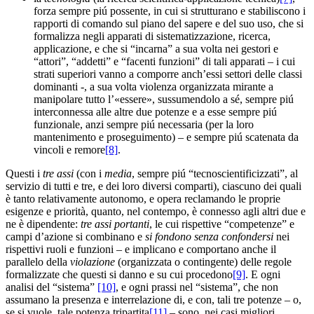
forza sempre piú possente, in cui si strutturano e stabiliscono i
rapporti di comando sul piano del sapere e del suo uso, che si
formalizza negli apparati di sistematizzazione, ricerca,
applicazione, e che si “incarna” a sua volta nei gestori e
“attori”, “addetti” e “facenti funzioni” di tali apparati – i cui
strati superiori vanno a comporre anch’essi settori delle classi
dominanti -, a sua volta violenza organizzata mirante a
manipolare tutto l’«essere», sussumendolo a sé, sempre piú
interconnessa alle altre due potenze e a esse sempre piú
funzionale, anzi sempre piú necessaria (per la loro
mantenimento e proseguimento) – e sempre piú scatenata da
vincoli e remore
[8]
.
Questi i
tre assi
(con i
media
, sempre piú “tecnoscientificizzati”, al
servizio di tutti e tre, e dei loro diversi comparti), ciascuno dei quali
è tanto relativamente autonomo, e opera reclamando le proprie
esigenze e priorità, quanto, nel contempo, è connesso agli altri due e
ne è dipendente:
tre assi portanti
, le cui rispettive “competenze” e
campi d’azione si combinano e
si fondono
senza confondersi
nei
rispettivi ruoli e funzioni – e implicano e comportano anche il
parallelo della
violazione
(organizzata o contingente) delle regole
formalizzate che questi si danno e su cui procedono
[9]
. E ogni
analisi del “sistema”
[10]
, e ogni prassi nel “sistema”, che non
assumano la presenza e interrelazione di, e con, tali tre potenze – o,
se si vuole, tale potenza tripartita
[11]
– sono, nei casi migliori,