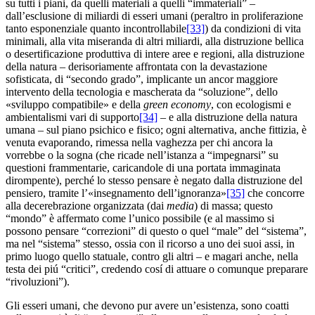
su tutti i piani, da quelli materiali a quelli “immateriali” –
dall’esclusione di miliardi di esseri umani (peraltro in proliferazione
tanto esponenziale quanto incontrollabile
[33]
) da condizioni di vita
minimali, alla vita miseranda di altri miliardi, alla distruzione bellica
o desertificazione produttiva di intere aree e regioni, alla distruzione
della natura – derisoriamente affrontata con la devastazione
sofisticata, di “secondo grado”, implicante un ancor maggiore
intervento della tecnologia e mascherata da “soluzione”, dello
«sviluppo compatibile» e della
green economy
, con ecologismi e
ambientalismi vari di supporto
[34]
– e alla distruzione della natura
umana – sul piano psichico e fisico; ogni alternativa, anche fittizia, è
venuta evaporando, rimessa nella vaghezza per chi ancora la
vorrebbe o la sogna (che ricade nell’istanza a “impegnarsi” su
questioni frammentarie, caricandole di una portata immaginata
dirompente), perché lo stesso pensare è negato dalla distruzione del
pensiero, tramite l’«insegnamento dell’ignoranza»
[35]
che concorre
alla decerebrazione organizzata (dai
media
) di massa; questo
“mondo” è affermato come l’unico possibile (e al massimo si
possono pensare “correzioni” di questo o quel “male” del “sistema”,
ma nel “sistema” stesso, ossia con il ricorso a uno dei suoi assi, in
primo luogo quello statuale, contro gli altri – e magari anche, nella
testa dei piú “critici”, credendo cosí di attuare o comunque preparare
“rivoluzioni”).
Gli esseri umani, che devono pur avere un’esistenza, sono coatti