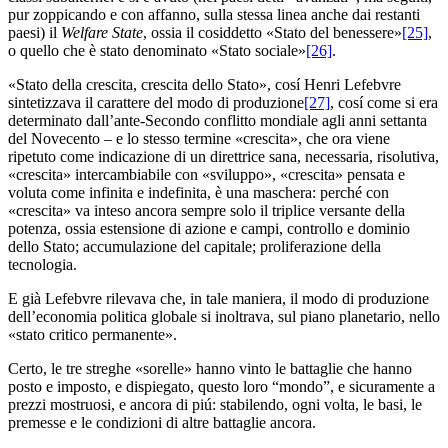
pur zoppicando e con affanno, sulla stessa linea anche dai restanti
paesi) il
Welfare State
, ossia il cosiddetto «Stato del benessere»
[25]
,
o quello che è stato denominato «Stato sociale»
[26]
.
«Stato della crescita, crescita dello Stato», cosí Henri Lefebvre
sintetizzava il carattere del modo di produzione
[27]
, cosí come si era
determinato dall’ante-Secondo conflitto mondiale agli anni settanta
del Novecento – e lo stesso termine «crescita», che ora viene
ripetuto come indicazione di un direttrice sana, necessaria, risolutiva,
«crescita» intercambiabile con «sviluppo», «crescita» pensata e
voluta come infinita e indefinita, è una maschera: perché con
«crescita» va inteso ancora sempre solo il triplice versante della
potenza, ossia estensione di azione e campi, controllo e dominio
dello Stato; accumulazione del capitale; proliferazione della
tecnologia.
E già Lefebvre rilevava che, in tale maniera, il modo di produzione
dell’economia politica globale si inoltrava, sul piano planetario, nello
«stato critico permanente».
Certo, le tre streghe «sorelle» hanno vinto le battaglie che hanno
posto e imposto, e dispiegato, questo loro “mondo”, e sicuramente a
prezzi mostruosi, e ancora di piú: stabilendo, ogni volta, le basi, le
premesse e le condizioni di altre battaglie ancora.