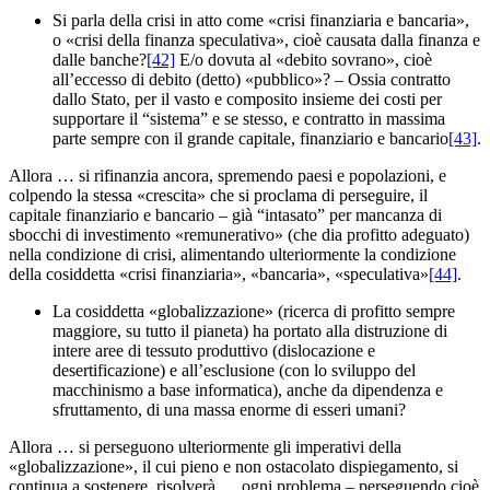
Si parla della crisi in atto come «crisi finanziaria e bancaria»,
o «crisi della finanza speculativa», cioè causata dalla finanza e
dalle banche?
[42]
E/o dovuta al «debito sovrano», cioè
all’eccesso di debito (detto) «pubblico»? – Ossia contratto
dallo Stato, per il vasto e composito insieme dei costi per
supportare il “sistema” e se stesso, e contratto in massima
parte sempre con il grande capitale, finanziario e bancario
[43]
.
Allora … si rifinanzia ancora, spremendo paesi e popolazioni, e
colpendo la stessa «crescita» che si proclama di perseguire, il
capitale finanziario e bancario – già “intasato” per mancanza di
sbocchi di investimento «remunerativo» (che dia profitto adeguato)
nella condizione di crisi, alimentando ulteriormente la condizione
della cosiddetta «crisi finanziaria», «bancaria», «speculativa»
[44]
.
La cosiddetta «globalizzazione» (ricerca di profitto sempre
maggiore, su tutto il pianeta) ha portato alla distruzione di
intere aree di tessuto produttivo (dislocazione e
desertificazione) e all’esclusione (con lo sviluppo del
macchinismo a base informatica), anche da dipendenza e
sfruttamento, di una massa enorme di esseri umani?
Allora … si perseguono ulteriormente gli imperativi della
«globalizzazione», il cui pieno e non ostacolato dispiegamento, si
continua a sostenere, risolverà … ogni problema – perseguendo cioè