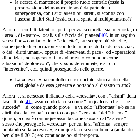
la ricerca di mantenere il proprio ruolo centrale (ossia la
preservazione del monocentrismo) da parte della
superpotenza, con i suoi alleati piú stretti, si scontra con
l’ascesa di altri Stati (ossia con la spinta al multipolarismo)?
Allora … conflitti latenti o aperti, per via sia diretta, sia interposta, di
«area», di «teatro», locali, sulla faccia del pianeta
[40]
, in un seguito
senza fine – con tanto delle “etichette”, pur sempre piú sbiadite,
come quelle di «operazioni» condotte in nome della «democrazia»,
o dei «diritti umani», oppure di «interventi di pace», od «operazioni
di polizia», od «operazioni umanitarie», o comunque come
situazioni “deplorevoli”, che si sono determinate, e su cui
“intervenire”, etc., quindi proseguendo nelle guerre.
La «crescita» ha condotto a crisi ripetute, sboccando nella
crisi globale da essa generata e portando al disastro in atto?
Allora … si persegue il rilancio della «crescita», con i “crismi” della
fase attuale
[41]
, assumendo la crisi come “un qualcosa che … be’,
succede” – sí, come quando piove – e va solo “affrontata” e/o se ne
attribuisce la “colpa” a questo o a quel “versante” del “sistema” –
quindi, la crisi è comunque assunta come causata dal “sistema”
stesso che persegue la «crescita», per cui la si “affronta” sempre
puntando sulla «crescita», e dunque la crisi si continuerà (andando
ben oltre il 2013) e/o comunque poi si riproporrà.