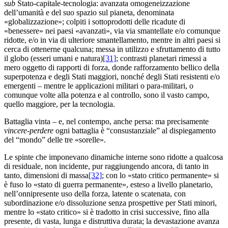
sub
Stato-capitale-tecnologia: avanzata omogeneizzazione
dell’umanità e del suo spazio sul pianeta, denominata
«globalizzazione»; colpiti i sottoprodotti delle ricadute di
«benessere» nei paesi «avanzati», via via smantellate e/o comunque
ridotte, e/o in via di ulteriore smantellamento, mentre in altri paesi si
cerca di ottenerne qualcuna; messa in utilizzo e sfruttamento di tutto
il globo (esseri umani e natura)
[31]
; contrasti planetari rimessi a
mero oggetto di rapporti di forza, donde rafforzamento bellico della
superpotenza e degli Stati maggiori, nonché degli Stati resistenti e/o
emergenti – mentre le applicazioni militari o para-militari, o
comunque volte alla potenza e al controllo, sono il vasto campo,
quello maggiore, per la tecnologia.
Battaglia vinta – e, nel contempo, anche persa: ma precisamente
vincere-perdere
ogni battaglia è “consustanziale” al dispiegamento
del “mondo” delle tre «sorelle».
Le spinte che imponevano dinamiche interne sono ridotte a qualcosa
di residuale, non incidente, pur raggiungendo ancora, di tanto in
tanto, dimensioni di massa
[32]
; con lo «stato critico permanente» si
è fuso lo «stato di guerra permanente», esteso a livello planetario,
nell’onnipresente uso della forza, latente o scatenata, con
subordinazione e/o dissoluzione senza prospettive per Stati minori,
mentre lo «stato critico» si è tradotto in crisi successive, fino alla
presente, di vasta, lunga e distruttiva durata; la devastazione avanza