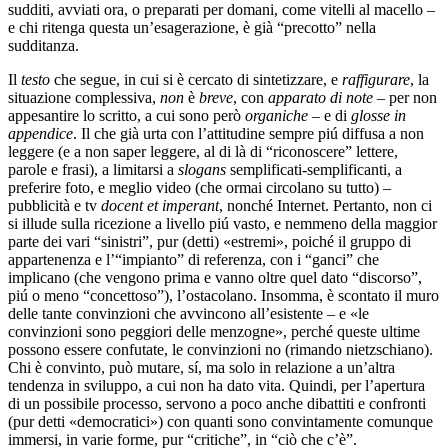
sudditi, avviati ora, o preparati per domani, come vitelli al macello –
e chi ritenga questa un’esagerazione, è già “precotto” nella
sudditanza.
Il
testo
che segue, in cui si è cercato di sintetizzare, e
raffigurare
, la
situazione complessiva,
non
è
breve
, con
apparato di note
– per non
appesantire lo scritto, a cui sono però
organiche
– e di
glosse in
appendice
. Il che già urta con l’attitudine sempre piú diffusa a non
leggere (e a non saper leggere, al di là di “riconoscere” lettere,
parole e frasi), a limitarsi a
slogans
semplificati-semplificanti, a
preferire foto, e meglio video (che ormai circolano su tutto) –
pubblicità e tv
docent
et imperant
, nonché Internet. Pertanto, non ci
si illude sulla ricezione a livello piú vasto, e nemmeno della maggior
parte dei vari “sinistri”, pur (detti) «estremi», poiché il gruppo di
appartenenza e l’“impianto” di referenza, con i “ganci” che
implicano (che vengono prima e vanno oltre quel dato “discorso”,
piú o meno “concettoso”), l’ostacolano. Insomma, è scontato il muro
delle tante convinzioni che avvincono all’esistente – e «le
convinzioni sono peggiori delle menzogne», perché queste ultime
possono essere confutate, le convinzioni no (rimando nietzschiano).
Chi è convinto, può mutare, sí, ma solo in relazione a un’altra
tendenza in sviluppo, a cui non ha dato vita. Quindi, per l’apertura
di un possibile processo, servono a poco anche dibattiti e confronti
(pur detti «democratici») con quanti sono convintamente comunque
immersi, in varie forme, pur “critiche”, in “ciò che c’è”.