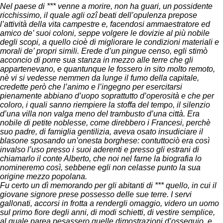
Nel paese di *** venne a morire, non ha guari, un possidente
ricchissimo, il quale agli ozî beati dell’opulenza prepose
l’attività della vita campestre e, facendosi ammaestratore ed
amico de’ suoi coloni, seppe volgere le dovizie al più nobile
degli scopi, a quello cioè di migliorare le condizioni materiali e
morali de’ propri simili. Erede d’un pingue censo, egli stimò
acconcio di porre sua stanza in mezzo alle terre che gli
appartenevano, e quantunque le fossero in sito molto remoto,
nè vi si vedesse nemmen da lunge il fumo della capitale,
credette però che l’animo e l’ingegno per esercitarsi
pienamente abbiano d’uopo soprattutto d’operosità e che per
coloro, i quali sanno riempiere la stoffa del tempo, il silenzio
d’una villa non valga meno del trambusto d’una città. Era
nobile di petite noblesse, come direbbero i Francesi, perchè
suo padre, di famiglia gentilizia, aveva osato insudiciare il
blasone sposando un’onesta borghese: contuttociò era così
invalso l’uso presso i suoi aderenti e presso gli estrani di
chiamarlo il conte Alberto, che noi nel farne la biografia lo
nomineremo così, sebbene egli non celasse punto la sua
origine mezzo popolana.
Fu certo un dì memorando per gli abitanti di *** quello, in cui il
giovane signore prese possesso delle sue terre. I servi
gallonati, accorsi in frotta a rendergli omaggio, videro un uomo
sul primo fiore degli anni, di modi schietti, di vestire semplice,
al quale parea pesassero quelle dimostrazioni d’ossequio, e