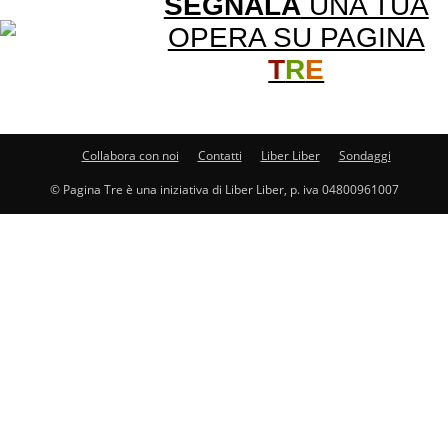
SEGNALA
UNA TUA
OPERA SU PAGINA
T
R
E
Collabora con noi
Contatti
Liber Liber
Sondaggi
© Pagina Tre è una iniziativa di Liber Liber, p. iva 04800961007