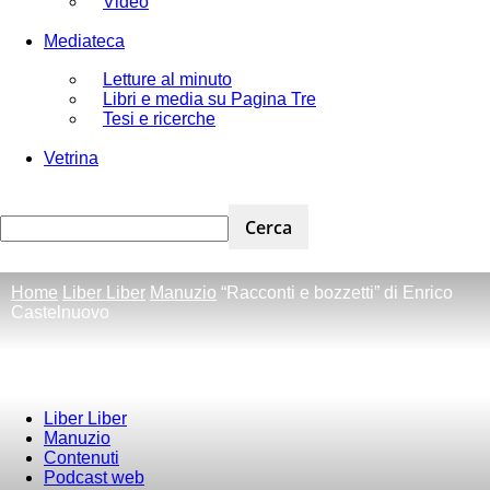
Video
Mediateca
Letture al minuto
Libri e media su Pagina Tre
Tesi e ricerche
Vetrina
Home
Liber Liber
Manuzio
“Racconti e bozzetti” di Enrico
Castelnuovo
Liber Liber
Manuzio
Contenuti
Podcast web