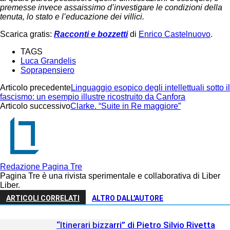
premesse invece assaissimo d’investigare le condizioni della
tenuta, lo stato e l’educazione dei villici.
Scarica gratis:
Racconti e bozzetti
di
Enrico Castelnuovo
.
TAGS
Luca Grandelis
Soprapensiero
Articolo precedente
Linguaggio esopico degli intellettuali sotto il
fascismo: un esempio illustre ricostruito da Canfora
Articolo successivo
Clarke. “Suite in Re maggiore”
Redazione Pagina Tre
Pagina Tre è una rivista sperimentale e collaborativa di Liber
Liber.
ARTICOLI CORRELATI
ALTRO DALL'AUTORE
“Itinerari bizzarri” di Pietro Silvio Rivetta