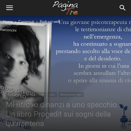
Home
Contenuti
Podcast web
Contenuti
Podcast web
Libri
Recensioni libri
Mi ritrovo dinanzi a uno specchio.
Un libro Progedit sui sogni della
quarantena