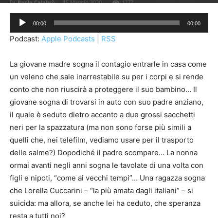
Di
Paolo Calabrò
-
15 Maggio 2020
1277
Audio
00:00
00:00
Player
Podcast:
Apple Podcasts
|
RSS
La giovane madre sogna il contagio entrarle in casa come
un veleno che sale inarrestabile su per i corpi e si rende
conto che non riuscirà a proteggere il suo bambino… Il
giovane sogna di trovarsi in auto con suo padre anziano,
il quale è seduto dietro accanto a due grossi sacchetti
neri per la spazzatura (ma non sono forse più simili a
quelli che, nei telefilm, vediamo usare per il trasporto
delle salme?) Dopodiché il padre scompare… La nonna
ormai avanti negli anni sogna le tavolate di una volta con
figli e nipoti, “come ai vecchi tempi”… Una ragazza sogna
che Lorella Cuccarini – “la più amata dagli italiani” – si
suicida: ma allora, se anche lei ha ceduto, che speranza
resta a tutti noi?