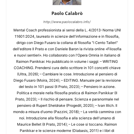
Paolo Calabrò
http://www.paolocalabro.info/
Mental Coach professionista ai sensi della L. 4/2013-Norma UNI
11601:2024, laureato in scienze dell'informazione e in filosofia,
dirigo con Diego Fusaro la collana di filosofia "I Cento Talleri"
dell'editore Il Prato e con Daniele Baron la rivista online «Filosofia
e nuovi sentieri». Ho collaborato con l'Opera Omnia in italiano di
Raimon Panikkar. Ho pubblicato in volume i saggi: – WRITING
COACHING. Prendersi cura dello scrittore in 101 concetti chiave
(Ultra, 2026); – Cambiare le cose. Introduzione al pensiero di
Diego Fusaro (Moira, 2024); – EDITING. Manuale per la revisione
del testo in 101 passi (Il Prato, 2023); – Pensiero in azione.
Politica e morale nella filosofia pratica di Raimon Panikkar (Il
Prato, 2023); – Il rischio di pensare. Scienza e paranormale nel
pensiero di Rupert Sheldrake (Progedit, 2020); – Ivan Illich. Il
mondo a misura d'uomo (Pazzini, 2018); – La verità cammina con
noi. Introduzione alla filosofia e alla scienza dell'umano di
Maurice Bellet (Il Prato, 2014); – Le cose si toccano. Raimon
Panikkar e le scienze moderne (Diabasis, 2011) e i libri di