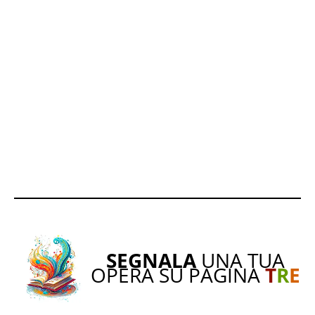
SEGNALA
UNA TUA
OPERA SU PAGINA
T
R
E