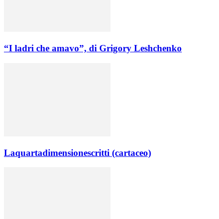
“I ladri che amavo”, di Grigory Leshchenko
Laquartadimensionescritti (cartaceo)