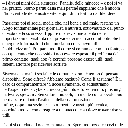
– i diversi piani della sicurezza, l’analisi delle minacce – e poi si va
nel pratico. Siamo partiti dalla mail perché sappiamo che è ancora
l’hub centrale delle nostre vite, e quindi un fortino da difendere.
Passiamo poi ai social media che, nel bene e nel male, restano un
luogo fondamentale per giornalisti e attivisti, sottovalutato dal punto
di vista della sicurezza. Eppure una revisione attenta delle
impostazioni di visibilità e di privacy dei nostri account potrebbe far
emergere informazioni che non siamo consapevoli di
“pubblicizzare”. Poi parliamo di come si comunica con una fonte, o
con qualcuno che necessiti di non essere esposto: il problema del
primo contatto, quali app (e perché) possono essere utili, quali
sistemi adottare per ricevere soffiate.
Sistemate la mail, i social, e le comunicazioni, è tempo di pensare ai
dispositivi. Sono cifrati? Abbiamo backup? Come li gestiamo? È il
caso di compartimentare? Successivamente, ci addentriamo
nell’aspetto della cybersicurezza più noto e forse temuto: phishing,
malware, spyware. Senza fare miracoli, un utente consapevole può
però alzare di tanto l’asticella della sua protezione.
Infine, dopo una sezione su strumenti avanzati, più tecnica,
concludiamo su come reagire a un attacco, e su dove trovare risorse
utili.
E qui si conclude il nostro manualetto. Speriamo possa esservi utile.