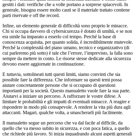
gestiti i dati: verifiche che a volte portano a sorprese spiacevoli. In
generale, bisogna essere molto cauti se il materiale trattato contiene
parti riservate e off the record.
Infine, un elemento generale di difficoltà sono proprio le minacce.
Chi si occupa davvero di cybersicurezza è dotato di umiltà, e se non
era umile ha imparato a esserlo col tempo. Perché la base di
conoscenza acquisita, per quanto solida, è incredibilmente mutevole.
Perché la complessità del piano umano, tecnico e organizzativo (di
cui parleremo più sotto) è tale che l’errore, l’imprevisto, la falla sono
sempre da mettere in conto. Le risorse stesse dedicate alla sicurezza
devono essere aggiornate in continuazione.
E tuttavia, sottolineati tutti questi limiti, siamo convinti che sia
possibile fare la differenza. Che informare su questi temi possa
aiutare concretamente persone che si occupano di questioni
importanti per la società. Questo manualetto vuole fare la sua parte.
Aiutarvi a iniziare un percorso. A rafforzare le vostre difese. A
limitare le probabilità e gli impatti di eventuali minacce. A reagire e
rispondere in modo più consapevole. A rendere la vita più dura agli
attaccanti. Magari, qualche volta, a smascherarli più facilmente.
Il manualetto segue un percorso che va dal facile al difficile, da
quello che va messo subito in sicurezza, e con poca fatica, a quello
che richiede più lavoro. Si inizia inquadrando alcuni aspetti generali