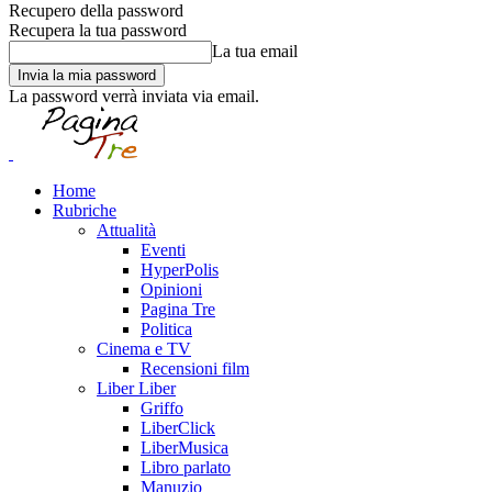
Recupero della password
Recupera la tua password
La tua email
La password verrà inviata via email.
Home
Rubriche
Attualità
Eventi
HyperPolis
Opinioni
Pagina Tre
Politica
Cinema e TV
Recensioni film
Liber Liber
Griffo
LiberClick
LiberMusica
Libro parlato
Manuzio