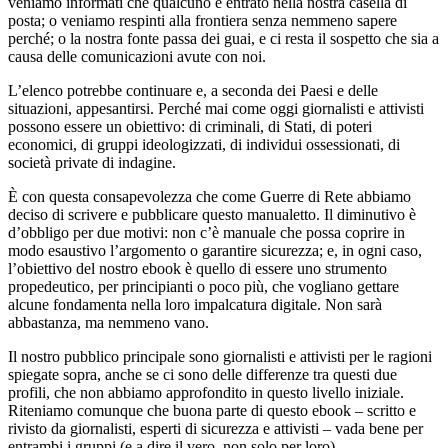
veniamo informati che qualcuno è entrato nella nostra casella di
posta; o veniamo respinti alla frontiera senza nemmeno sapere
perché; o la nostra fonte passa dei guai, e ci resta il sospetto che sia a
causa delle comunicazioni avute con noi.
L’elenco potrebbe continuare e, a seconda dei Paesi e delle
situazioni, appesantirsi. Perché mai come oggi giornalisti e attivisti
possono essere un obiettivo: di criminali, di Stati, di poteri
economici, di gruppi ideologizzati, di individui ossessionati, di
società private di indagine.
È con questa consapevolezza che come Guerre di Rete abbiamo
deciso di scrivere e pubblicare questo manualetto. Il diminutivo è
d’obbligo per due motivi: non c’è manuale che possa coprire in
modo esaustivo l’argomento o garantire sicurezza; e, in ogni caso,
l’obiettivo del nostro ebook è quello di essere uno strumento
propedeutico, per principianti o poco più, che vogliano gettare
alcune fondamenta nella loro impalcatura digitale. Non sarà
abbastanza, ma nemmeno vano.
Il nostro pubblico principale sono giornalisti e attivisti per le ragioni
spiegate sopra, anche se ci sono delle differenze tra questi due
profili, che non abbiamo approfondito in questo livello iniziale.
Riteniamo comunque che buona parte di questo ebook – scritto e
rivisto da giornalisti, esperti di sicurezza e attivisti – vada bene per
entrambi i gruppi (e a dire il vero, non solo per loro).