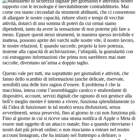
Il nostro
rapporto con le tecnologie è inevitabilmente contraddittorio. Mai
come ora siamo circondati da strumenti abilitanti, che ci consentono
di allargare le nostre capacità, ridurre sforzi e tempi di vecchie
attività, dotarci di una somma di poteri da cui ormai siamo
dipendenti, tanto da avere la sensazione di non poterne più fare a
meno. Eppure questi stessi strumenti, in maniera spesso invisibile e
inattesa, possono aprire dei varchi sulle nostre vite, il nostro lavoro,
le nostre relazioni. E quando succede, proprio la loro potenza,
insieme alla capacità di archiviazione, l’ubiquità, la granularità con
cui estraggono informazioni che prima non sarebbero mai state
raccolte, diventano un’arma a doppio taglio.
Questo vale per tutti, ma soprattutto per giornalisti e attivisti, che
fanno dello scambio di informazioni (anche delicate, riservate,
sensibili) una delle loro ragion d’essere. Il problema è che la
macchina, intesa come l’assemblaggio caotico e strabordante di
dispositivi, account, servizi digitali che ognuno di noi gestisce alla
bell’e meglio mentre è intento a vivere, funziona splendidamente (o
dà l’idea di funzionare in tal modo) senza disfunzioni, senza
avvertimenti, senza preavvisi, fino al giorno in cui non funziona più.
Fino al giorno in cui si riceve una strana notifica di Apple o Meta di
essere stati oggetto di un attacco statale; fino a quando ritroviamo i
nostri dati più privati online; o non riusciamo a entrare nel nostro
account Instagram, che ha iniziato nel frattempo a delirare; o