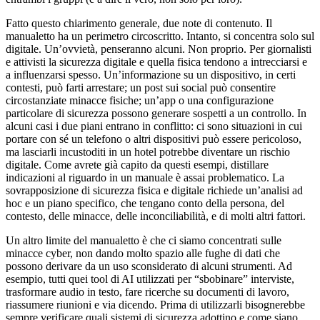
Fatto questo chiarimento generale, due note di contenuto. Il
manualetto ha un perimetro circoscritto. Intanto, si concentra solo sul
digitale. Un’ovvietà, penseranno alcuni. Non proprio. Per giornalisti
e attivisti la sicurezza digitale e quella fisica tendono a intrecciarsi e
a influenzarsi spesso. Un’informazione su un dispositivo, in certi
contesti, può farti arrestare; un post sui social può consentire
circostanziate minacce fisiche; un’app o una configurazione
particolare di sicurezza possono generare sospetti a un controllo. In
alcuni casi i due piani entrano in conflitto: ci sono situazioni in cui
portare con sé un telefono o altri dispositivi può essere pericoloso,
ma lasciarli incustoditi in un hotel potrebbe diventare un rischio
digitale. Come avrete già capito da questi esempi, distillare
indicazioni al riguardo in un manuale è assai problematico. La
sovrapposizione di sicurezza fisica e digitale richiede un’analisi ad
hoc e un piano specifico, che tengano conto della persona, del
contesto, delle minacce, delle inconciliabilità, e di molti altri fattori.
Un altro limite del manualetto è che ci siamo concentrati sulle
minacce cyber, non dando molto spazio alle fughe di dati che
possono derivare da un uso sconsiderato di alcuni strumenti. Ad
esempio, tutti quei tool di AI utilizzati per “sbobinare” interviste,
trasformare audio in testo, fare ricerche su documenti di lavoro,
riassumere riunioni e via dicendo. Prima di utilizzarli bisognerebbe
sempre verificare quali sistemi di sicurezza adottino e come siano