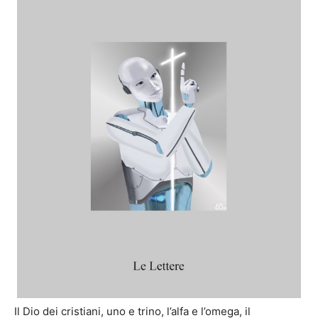
Il Dio dei cristiani, uno e trino, l’alfa e l’omega, il