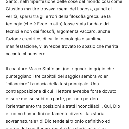
Santo, nell’imperfezione delle cose del mondo così come
Giustino martire trovava «semi del Logos», quindi di
verità, sparsi tra gli errori della filosofia greca. Se la
teologia (che è Fede in atto) fosse stata fondata dai
tecnici e non dai filosofi, argomenta Vaccaro, anche
l’azione creatrice, di cui la tecnologia è sublime
manifestazione, vi avrebbe trovato lo spazio che merita
accanto al pensiero.
Il coautore Marco Staffolani (nei riquadri in grigio che
punteggiano i tre capitoli del saggio) sembra voler
“bilanciare” l’audacia della tesi principale. Una
contrapposizione di cui il lettore avrebbe forse dovuto
essere messo subito a parte, per non perdere
l’orientamento tra posizioni a tratti inconciliabili. Qui, Dio
e l’uomo hanno fini nettamente diversi: la «storia
sovrannaturale» di Dio tende al trionfo definitivo ed
eterno del suo Regno, mentre la «storia naturale»