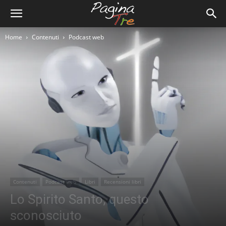
Home
Contenuti
Podcast web
Contenuti
Podcast web
Libri
Recensioni libri
Lo Spirito Santo, questo
sconosciuto