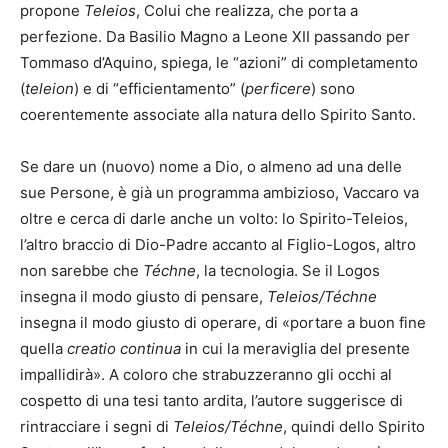
propone
Teleios
, Colui che realizza, che porta a
perfezione. Da Basilio Magno a Leone XII passando per
Tommaso d’Aquino, spiega, le “azioni” di completamento
(
teleion
) e di “efficientamento” (
perficere
) sono
coerentemente associate alla natura dello Spirito Santo.
Se dare un (nuovo) nome a Dio, o almeno ad una delle
sue Persone, è già un programma ambizioso, Vaccaro va
oltre e cerca di darle anche un volto: lo Spirito-Teleios,
l’altro braccio di Dio-Padre accanto al Figlio-Logos, altro
non sarebbe che
Téchne
, la tecnologia. Se il Logos
insegna il modo giusto di pensare,
Teleios/Téchne
insegna il modo giusto di operare, di «portare a buon fine
quella
creatio continua
in cui la meraviglia del presente
impallidirà». A coloro che strabuzzeranno gli occhi al
cospetto di una tesi tanto ardita, l’autore suggerisce di
rintracciare i segni di
Teleios/Téchne
, quindi dello Spirito