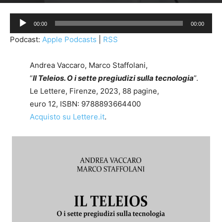
Di
Marco Ricci
-
23 Gennaio 2024
1374
Audio
00:00
00:00
Player
Podcast:
Apple Podcasts
|
RSS
Andrea Vaccaro, Marco Staffolani,
“
Il Teleios. O i sette pregiudizi sulla tecnologia
”.
Le Lettere, Firenze, 2023, 88 pagine,
euro 12, ISBN: 9788893664400
Acquisto su Lettere.it
.