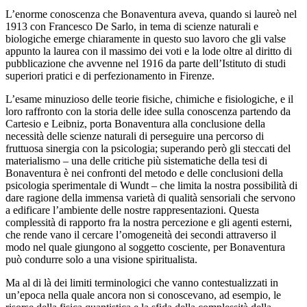
L’enorme conoscenza che Bonaventura aveva, quando si laureò nel
1913 con Francesco De Sarlo, in tema di scienze naturali e
biologiche emerge chiaramente in questo suo lavoro che gli valse
appunto la laurea con il massimo dei voti e la lode oltre al diritto di
pubblicazione che avvenne nel 1916 da parte dell’Istituto di studi
superiori pratici e di perfezionamento in Firenze.
L’esame minuzioso delle teorie fisiche, chimiche e fisiologiche, e il
loro raffronto con la storia delle idee sulla conoscenza partendo da
Cartesio e Leibniz, porta Bonaventura alla conclusione della
necessità delle scienze naturali di perseguire una percorso di
fruttuosa sinergia con la psicologia; superando però gli steccati del
materialismo – una delle critiche più sistematiche della tesi di
Bonaventura è nei confronti del metodo e delle conclusioni della
psicologia sperimentale di Wundt – che limita la nostra possibilità di
dare ragione della immensa varietà di qualità sensoriali che servono
a edificare l’ambiente delle nostre rappresentazioni. Questa
complessità di rapporto fra la nostra percezione e gli agenti esterni,
che rende vano il cercare l’omogeneità dei secondi attraverso il
modo nel quale giungono al soggetto cosciente, per Bonaventura
può condurre solo a una visione spiritualista.
Ma al di là dei limiti terminologici che vanno contestualizzati in
un’epoca nella quale ancora non si conoscevano, ad esempio, le