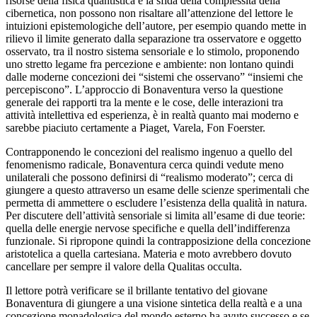
risorse della fisica quantistica e la sfida della complessità della
cibernetica, non possono non risaltare all’attenzione del lettore le
intuizioni epistemologiche dell’autore, per esempio quando mette in
rilievo il limite generato dalla separazione tra osservatore e oggetto
osservato, tra il nostro sistema sensoriale e lo stimolo, proponendo
uno stretto legame fra percezione e ambiente: non lontano quindi
dalle moderne concezioni dei “sistemi che osservano” “insiemi che
percepiscono”. L’approccio di Bonaventura verso la questione
generale dei rapporti tra la mente e le cose, delle interazioni tra
attività intellettiva ed esperienza, è in realtà quanto mai moderno e
sarebbe piaciuto certamente a Piaget, Varela, Fon Foerster.
Contrapponendo le concezioni del realismo ingenuo a quello del
fenomenismo radicale, Bonaventura cerca quindi vedute meno
unilaterali che possono definirsi di “realismo moderato”; cerca di
giungere a questo attraverso un esame delle scienze sperimentali che
permetta di ammettere o escludere l’esistenza della qualità in natura.
Per discutere dell’attività sensoriale si limita all’esame di due teorie:
quella delle energie nervose specifiche e quella dell’indifferenza
funzionale. Si ripropone quindi la contrapposizione della concezione
aristotelica a quella cartesiana. Materia e moto avrebbero dovuto
cancellare per sempre il valore della Qualitas occulta.
Il lettore potrà verificare se il brillante tentativo del giovane
Bonaventura di giungere a una visione sintetica della realtà e a una
concezione monadologica del mondo esterno ha avuto successo e se