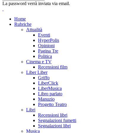
La password verrà inviata via email.
Home
Rubriche
Attualità
Eventi
HyperPolis
Opinioni
Pagina Tre
Politica
Cinema e TV
Recensioni film
Liber Liber
Griffo
LiberClick
LiberMusica
Libro parlato
Manuzio
Progetto Teatro
Libri
Recensioni libri
Segnalazioni fumetti
Segnalazioni libri
Musica