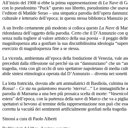
All’inizio del 1908 si ebbe la prima rappresentazione di
La Nave
di Ga
con lo pseudonimo “Puck” questo suo libretto, pseudonimo che usava ge
l’editore di Matilde Serao – una simpatica parodia dell’opera dannunzi
culturale e letterario dell’epoca; in questa stessa biblioteca Manuzio 
A un livello certamente più modesto si colloca questo
La Nave
di Marr
ridondanza dell’oggetto della parodia. Certo che il D’Annunzio con que
senza nulla togliere al valore artistico della sua poesia – il peggio del
magniloquenza atta a gonfiare la sua discutibilissima ideologia “sup
esercizio di magniloquenza fine a se stessa.
La vicenda, ambientata all’epoca della fondazione di Venezia, vale anche
preceduti dalla riflessione sul perché sia un “dannunziano” che un “ant
tragedia, vista con gli occhi di uno spettatore napoletano di media cult
abile sintesi etimologica operata dal D’Annunzio – diventa nei sonetti d
La lotta fratricida, dovuta alle arti ammaliatrici di Basiliola, culmina 
Rossa! – Ce sta nu galantomo muorto ‘nterra!…
” Le immaginifiche a
parodia di Marrama a una ben più prosaica scelta di morte: “
Vasenicol
estera” dell’epoca, con la partenza della nave di Marco che va a piglia
spettatori si bevono al termine della rappresentazione non può che ess
corretta la vacuità dei sentimenti artificialmente gonfiati nella tragedi
Sinossi a cura di Paolo Alberti