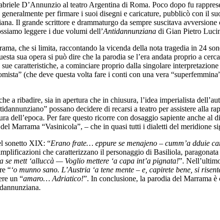
briele D’Annunzio al teatro Argentina di Roma. Poco dopo fu rappresen
neralmente per firmare i suoi disegni e caricature, pubblicò con il suo
ana. Il grande scrittore e drammaturgo da sempre suscitava avversione e
possiamo leggere i due volumi dell’
Antidannunziana
di Gian Pietro Lucin
ama, che si limita, raccontando la vicenda della nota tragedia in 24 sonet
sta sua opera si può dire che la parodia se l’era andata proprio a cerca
le sue caratteristiche, a cominciare proprio dalla singolare interpretazion
eromista” (che deve questa volta fare i conti con una vera “superfemmin
 a ribadire, sia in apertura che in chiusura, l’idea imperialista dell’au
idannunziano” possano decidere di recarsi a teatro per assistere alla ra
ura dell’epoca. Per fare questo ricorre con dosaggio sapiente anche al di
el Marrama “Vasinicola”, – che in quasi tutti i dialetti del meridione sig
nel sonetto XIX: “
Erano frate… eppure se menajeno – cumm’a dduie ca
mplificazioni che caratterizzano il personaggio di Basiliola, paragonat
a se mett ‘alluccà — Voglio mettere ‘a capa int’a pignata!
”. Nell’ultim
re “
‘o munno sano. L’Austria ‘a tene mente – e, capirete bene, si rise
ere un “
amaro… Adriatico!
”. In conclusione, la parodia del Marrama 
a dannunziana.