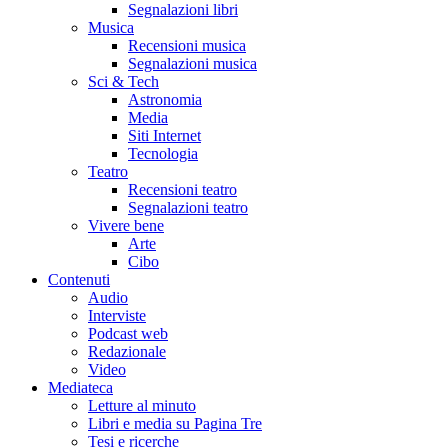
Segnalazioni libri
Musica
Recensioni musica
Segnalazioni musica
Sci & Tech
Astronomia
Media
Siti Internet
Tecnologia
Teatro
Recensioni teatro
Segnalazioni teatro
Vivere bene
Arte
Cibo
Contenuti
Audio
Interviste
Podcast web
Redazionale
Video
Mediateca
Letture al minuto
Libri e media su Pagina Tre
Tesi e ricerche