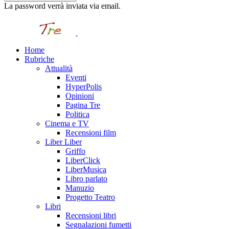
La password verrà inviata via email.
Home
Rubriche
Attualità
Eventi
HyperPolis
Opinioni
Pagina Tre
Politica
Cinema e TV
Recensioni film
Liber Liber
Griffo
LiberClick
LiberMusica
Libro parlato
Manuzio
Progetto Teatro
Libri
Recensioni libri
Segnalazioni fumetti