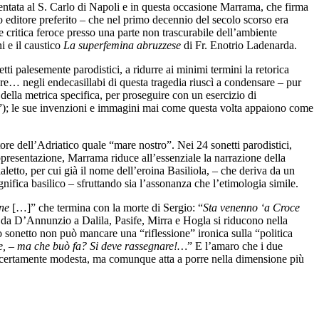
tata al S. Carlo di Napoli e in questa occasione Marrama, che firma
 editore preferito – che nel primo decennio del secolo scorso era
 critica feroce presso una parte non trascurabile dell’ambiente
i e il caustico
La superfemina abruzzese
di Fr. Enotrio Ladenarda.
ti palesemente parodistici, a ridurre ai minimi termini la retorica
re… negli endecasillabi di questa tragedia riuscì a condensare – pur
e della metrica specifica, per proseguire con un esercizio di
a”); le sue invenzioni e immagini mai come questa volta appaiono come
tore dell’Adriatico quale “mare nostro”. Nei 24 sonetti parodistici,
ppresentazione, Marrama riduce all’essenziale la narrazione della
aletto, per cui già il nome dell’eroina Basiliola, – che deriva da un
nifica basilico – sfruttando sia l’assonanza che l’etimologia simile.
ne
[…]” che termina con la morte di Sergio: “
Sta venenno ‘a Croce
a da D’Annunzio a Dalila, Pasife, Mirra e Hogla si riducono nella
o sonetto non può mancare una “riflessione” ironica sulla “politica
nte, – ma che buò fa? Si deve rassegnare!…
” E l’amaro che i due
è certamente modesta, ma comunque atta a porre nella dimensione più