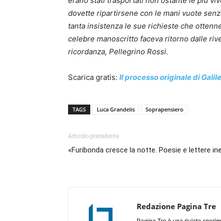
erano stati trasportati non ostante le più vi
dovette ripartirsene con le mani vuote sen
tanta insistenza le sue richieste che otten
celebre manoscritto faceva ritorno dalle riv
ricordanza, Pellegrino Rossi.
Scarica gratis:
Il processo originale di Galile
TAGS
Luca Grandelis
Soprapensiero
Articolo precedente
«Furibonda cresce la notte. Poesie e lettere ine
Redazione Pagina Tre
Pagina Tre è una rivista sperim