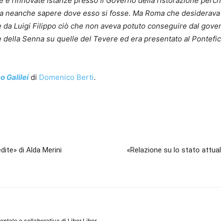
ve e rinnovate istanze presso il Governo della ristorazione perch
za neanche sapere dove esso si fosse. Ma Roma che desiderava a
ne da Luigi Filippo ciò che non aveva potuto conseguire dal gove
e della Senna su quelle del Tevere ed era presentato al Pontefice
o Galilei
di
Domenico Berti
.
dite» di Alda Merini
«Relazione su lo stato attua
entale e collaborativa di Liber Liber.