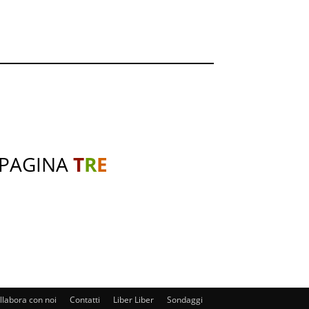
 PAGINA
T
R
E
llabora con noi
Contatti
Liber Liber
Sondaggi