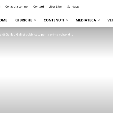
i
Collabora con noi
Contatti
Liber Liber
Sondaggi
OME
RUBRICHE
CONTENUTI
MEDIATECA
VE
e di Galileo Galilei pubblicato per la prima volta» di...