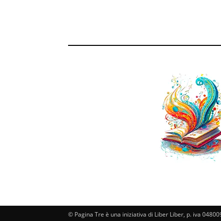
© Pagina Tre è una iniziativa di Liber Liber, p. iva 048