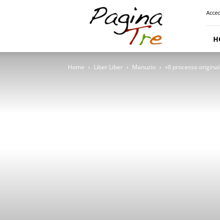
Pagina
Acced
Tre
H
Home
Liber Liber
Manuzio
«Il processo original