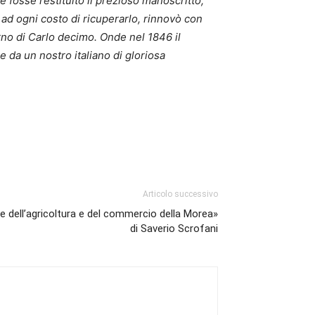
é fosse restituito il prezioso manoscritto,
d ogni costo di ricuperarlo, rinnovò con
rno di Carlo decimo. Onde nel 1846 il
 da un nostro italiano di gloriosa
Articolo successivo
le dell’agricoltura e del commercio della Morea»
di Saverio Scrofani