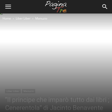
Home
Liber Liber
Manuzio
Liber Liber
Manuzio
“Il principe che imparò tutto dai libri ;
Cenerentola” di Jacinto Benavente