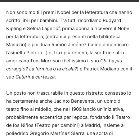
Di
Redazione Pagina Tre
-
5 Maggio 2026
82
Non sono molti i premi Nobel per la letteratura che hanno
scritto libri per bambini. Tra tutti ricordiamo Rudyard
Kipling e Selma Lagerlöf, prima donna a ricevere il Nobel
per la letteratura, (entrambi presenti nella biblioteca
Manuzio) e poi Juan Ramón Jiménez (come dimenticare
l’asinello Platero…) e, tra i più recenti, la scrittrice afro
americana Toni Morrison (bellissimo il suo
Chi ha più
coraggio? La formica o la cicala?
) e Patrick Modiano con il
suo
Caterina certezza
.
Un posto non trascurabile in questo ristretto consesso lo
ha certamente anche Jacinto Benavente, un uomo di
teatro fino al midollo, che nel 1909 lanciò un’iniziativa,
probabilmente eccentrica per l’epoca, fondando il Teatro
de los Niños (Teatro per bambini) a Madrid, insieme al
poliedrico Gregorio Martínez Sierra; una sorta di