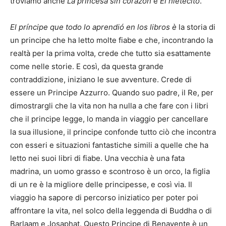
troviamo anche
La princesa sin corazón
e
El nietecito
.
El príncipe que todo lo aprendió en los libros
è
la storia di
un principe che ha letto molte fiabe e che, incontrando la
realtà per la prima volta, crede che tutto sia esattamente
come nelle storie. E così, da questa grande
contraddizione, iniziano le sue avventure. Crede di
essere un Principe Azzurro. Quando suo padre, il Re, per
dimostrargli che la vita non ha nulla a che fare con i libri
che il principe legge, lo manda in viaggio per cancellare
la sua illusione, il principe confonde tutto ciò che incontra
con esseri e situazioni fantastiche simili a quelle che ha
letto nei suoi libri di fiabe. Una vecchia è una fata
madrina, un uomo grasso e scontroso è un orco, la figlia
di un re è la migliore delle principesse, e così via. Il
viaggio ha sapore di percorso iniziatico per poter poi
affrontare la vita, nel solco della leggenda di Buddha o di
Barlaam e Josaphat. Questo Principe di Benavente è un