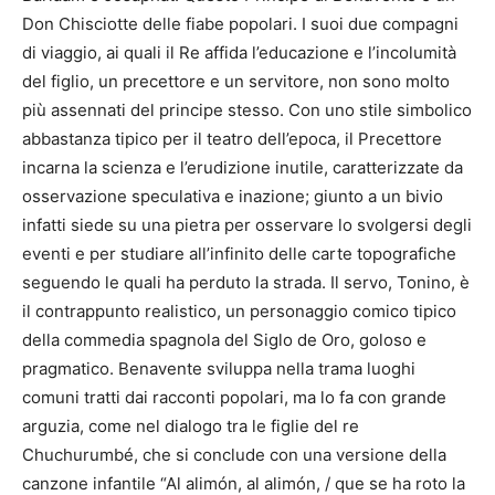
Don Chisciotte delle fiabe popolari. I suoi due compagni
di viaggio, ai quali il Re affida l’educazione e l’incolumità
del figlio, un precettore e un servitore, non sono molto
più assennati del principe stesso. Con uno stile simbolico
abbastanza tipico per il teatro dell’epoca, il Precettore
incarna la scienza e l’erudizione inutile, caratterizzate da
osservazione speculativa e inazione; giunto a un bivio
infatti siede su una pietra per osservare lo svolgersi degli
eventi e per studiare all’infinito delle carte topografiche
seguendo le quali ha perduto la strada. Il servo, Tonino, è
il contrappunto realistico, un personaggio comico tipico
della commedia spagnola del Siglo de Oro, goloso e
pragmatico. Benavente sviluppa nella trama luoghi
comuni tratti dai racconti popolari, ma lo fa con grande
arguzia, come nel dialogo tra le figlie del re
Chuchurumbé, che si conclude con una versione della
canzone infantile “Al alimón, al alimón, / que se ha roto la