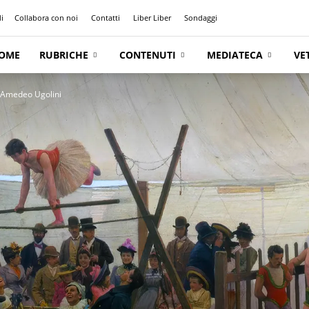
i
Collabora con noi
Contatti
Liber Liber
Sondaggi
OME
RUBRICHE
CONTENUTI
MEDIATECA
VE
 di Amedeo Ugolini