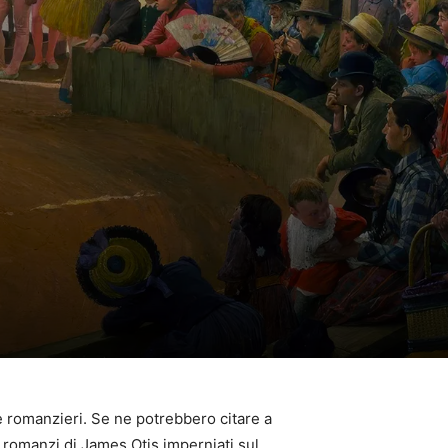
i e romanzieri. Se ne potrebbero citare a
 romanzi di James Otis imperniati sul