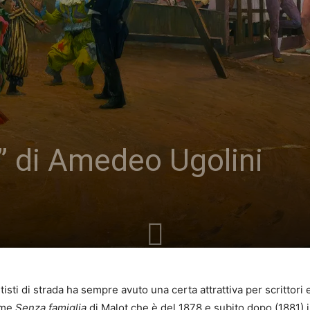
li” di Amedeo Ugolini
rtisti di strada ha sempre avuto una certa attrattiva per scrittor
come
Senza famiglia
di Malot che è del 1878 e subito dopo (1881) i