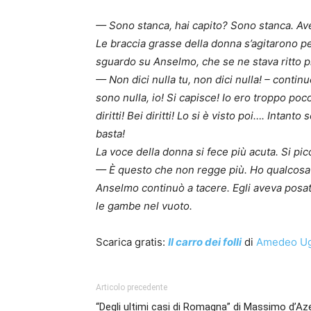
— Sono stanca, hai capito? Sono stanca. Ave
Le braccia grasse della donna s’agitarono per
sguardo su Anselmo, che se ne stava ritto pr
— Non dici nulla tu, non dici nulla! – continu
sono nulla, io! Si capisce! Io ero troppo poc
diritti! Bei diritti! Lo si è visto poi…. Inta
basta!
La voce della donna si fece più acuta. Si picc
— È questo che non regge più. Ho qualcosa q
Anselmo continuò a tacere. Egli aveva posat
le gambe nel vuoto.
Scarica gratis:
Il carro dei folli
di
Amedeo Ug
Articolo precedente
“Degli ultimi casi di Romagna” di Massimo d’Az