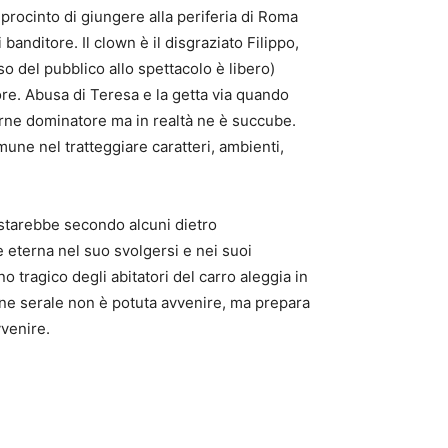
 procinto di giungere alla periferia di Roma
banditore. Il clown è il disgraziato Filippo,
so del pubblico allo spettacolo è libero)
ore. Abusa di Teresa e la getta via quando
serne dominatore ma in realtà ne è succube.
mune nel tratteggiare caratteri, ambienti,
e starebbe secondo alcuni dietro
è eterna nel suo svolgersi e nei suoi
o tragico degli abitatori del carro aleggia in
ione serale non è potuta avvenire, ma prepara
vvenire.