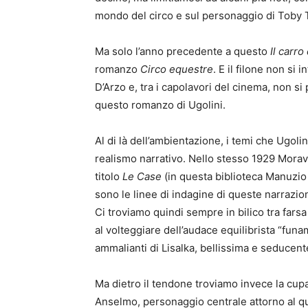
mondo del circo e sul personaggio di Toby Ty
Ma solo l’anno precedente a questo
Il carro 
romanzo
Circo equestre
. E il filone non s
D’Arzo e, tra i capolavori del cinema, non s
questo romanzo di Ugolini.
Al di là dell’ambientazione, i temi che Ugoli
realismo narrativo. Nello stesso 1929 Morav
titolo
Le Case
(in questa biblioteca Manuzio
sono le linee di indagine di queste narrazio
Ci troviamo quindi sempre in bilico tra fars
al volteggiare dell’audace equilibrista “funa
ammalianti di Lisalka, bellissima e seducent
Ma dietro il tendone troviamo invece la cupa 
Anselmo, personaggio centrale attorno al qua