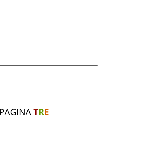
 PAGINA
T
R
E