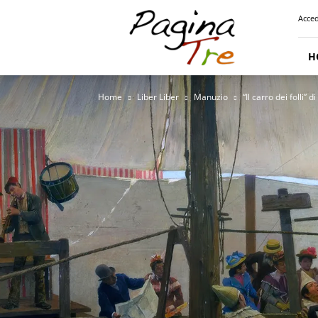
Pagina
Acced
Tre
H
Home
Liber Liber
Manuzio
“Il carro dei folli”