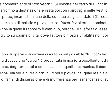
o e commerciante di “robivecchi”. Si imbatte nel carro di Dùcor in
arro fino a destinazione e resta poi con i girovaghi nelle vesti di 
rpetuo, incaricato anche della questua tra gli spettatori (l’acces
a e malata di malaria e priva di cure. Dùcor è violento e dominat
ka con la quale il rapporto è ambiguo, perché lui si sforza di es
ruito su pagine di vita, dove l’autore dimostra un’abilità non co
gruppo di operai e di anziani discutono sul possibile “trucco” ch
lla discussione “da bar” è presentata in maniera eccellente, ed 
he, degli ambienti e dei mezzi con i quali si comunica. Il destin
rona una serie di tre giorni plumbei e piovosi nei quali l’esibiz
di fame, di disperazione e di indifferenza per la mancanza di a