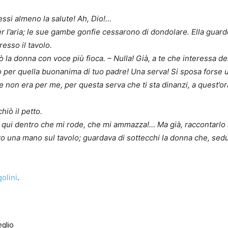
ssi almeno la salute! Ah, Dio!…
 l’aria; le sue gambe gonfie cessarono di dondolare. Ella guardò i
esso il tavolo.
ò la donna con voce più fioca. – Nulla! Già, a te che interessa del
o per quella buonanima di tuo padre! Una serva! Si sposa forse un
nto se non era per me, per questa serva che ti sta dinanzi, a quest’
hiò il petto.
ui dentro che mi rode, che mi ammazza!… Ma già, raccontarlo a 
o una mano sul tavolo; guardava di sottecchi la donna che, sedu
olini
.
eglio