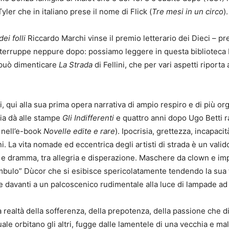
ler che in italiano prese il nome di Flick (
Tre mesi in un circo
).
dei folli
Riccardo Marchi vinse il premio letterario dei Dieci – p
i interruppe neppure dopo: possiamo leggere in questa bibliotec
i può dimenticare
La Strada
di Fellini, che per vari aspetti riport
ni, qui alla sua prima opera narrativa di ampio respiro e di più or
ia dà alle stampe
Gli Indifferenti
e quattro anni dopo Ugo Betti ra
 nell’e-book
Novelle edite e rare
). Ipocrisia, grettezza, incapaci
ni. La vita nomade ed eccentrica degli artisti di strada è un vali
a e dramma, tra allegria e disperazione. Maschere da clown e imp
mbulo” Dùcor che si esibisce spericolatamente tendendo la sua fun
e davanti a un palcoscenico rudimentale alla luce di lampade ad a
realtà della sofferenza, della prepotenza, della passione che dil
le orbitano gli altri, fugge dalle lamentele di una vecchia e mal