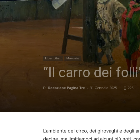
Liber Liber
Manuzio
“Il carro dei fol
Di
Redazione Pagina Tre
-
31 Gennaio 2025
225
L’ambiente del circo, dei girovaghi e degli a
decine, ma limitiamoci ad alcuni più noti, 