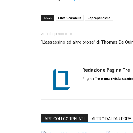
TAGS
Luca Grandelis
Soprapensiero
Articolo precedente
“L’assassino ed altre prose” di Thomas De Qui
Redazione Pagina Tre
Pagina Tre è una rivista sperim
ARTICOLI CORRELATI
ALTRO DALL'AUTORE