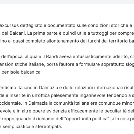
 excursus dettagliato e documentato sulle condizioni storiche e
 dei Balcani. La prima parte è quindi utile a tutt’oggi per compren
 fino al quasi completo allontanamento dei turchi dal territorio b
dell’epoca, al quale il Randi aveva entusiasticamente aderito, 
pansionistiche italiane, porta l’autore a formulare soprattutto sl
a penisola balcanica.
dentismo italiano in Dalmazia e delle relazioni internazionali risul
gide e inserite in un’ottica palesemente ingannevole tendendo a 
occidentale. In Dalmazia la comunità italiana era comunque minori
pevole e in altre opere evidenzia efficacemente le peculiarità de
troppo quando il richiamo dell’“opportunità politica” si fa così p
 semplicistica e stereotipata.