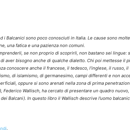
d i Balcanici sono poco conosciuti in Italia. Le cause sono molte
ne, una fatica e una pazienza non comuni.
omprenderli, se non proprio di scoprirli, non bastano sei lingue:
 di aver bisogno anche di qualche dialetto. Chi poi mettesse il p
 conoscere anche il francese, il tedesco, l’inglese, il russo, il
lavismo, di islamismo, di germanesimo, campi differenti e non acces
erficiali, oppure si sono arenati nella zona di prima penetrazion
), Federico Wallisch, ha cercato di presentare un quadro nuovo, o
o dei Balcani). In questo libro il Wallisch descrive l’uomo balcanic
ndi
.