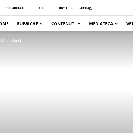
i
Collabora con noi
Contatti
Liber Liber
Sondaggi
OME
RUBRICHE
CONTENUTI
MEDIATECA
VE
di Oscar Randi