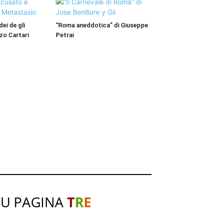
dei de gli
“Roma aneddotica” di Giuseppe
nzo Cartari
Petrai
SU PAGINA
T
R
E