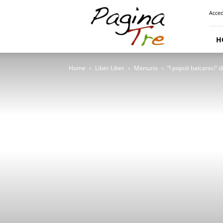
Pagina
Acced
Tre
H
Home
Liber Liber
Manuzio
“I popoli balcanici” 