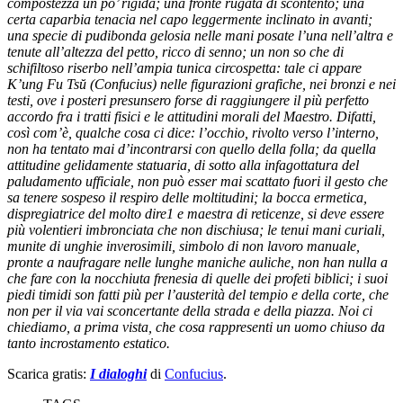
compostezza un po’ rigida; una fronte rugata di scontento; una
certa caparbia tenacia nel capo leggermente inclinato in avanti;
una specie di pudibonda gelosia nelle mani posate l’una nell’altra e
tenute all’altezza del petto, ricco di senno; un non so che di
schifiltoso riserbo nell’ampia tunica circospetta: tale ci appare
K’ung Fu Tsŭ (Confucius) nelle figurazioni grafiche, nei bronzi e nei
testi, ove i posteri presunsero forse di raggiungere il più perfetto
accordo fra i tratti fisici e le attitudini morali del Maestro. Difatti,
così com’è, qualche cosa ci dice: l’occhio, rivolto verso l’interno,
non ha tentato mai d’incontrarsi con quello della folla; da quella
attitudine gelidamente statuaria, di sotto alla infagottatura del
paludamento ufficiale, non può esser mai scattato fuori il gesto che
sa tenere sospeso il respiro delle moltitudini; la bocca ermetica,
dispregiatrice del molto dire1 e maestra di reticenze, si deve essere
più volentieri imbronciata che non dischiusa; le tenui mani curiali,
munite di unghie inverosimili, simbolo di non lavoro manuale,
pronte a naufragare nelle lunghe maniche auliche, non han nulla a
che fare con la nocchiuta frenesia di quelle dei profeti biblici; i suoi
piedi timidi son fatti più per l’austerità del tempio e della corte, che
non per il via vai sconcertante della strada e della piazza. Noi ci
chiediamo, a prima vista, che cosa rappresenti un uomo chiuso da
tanto incrostamento estatico.
Scarica gratis:
I dialoghi
di
Confucius
.