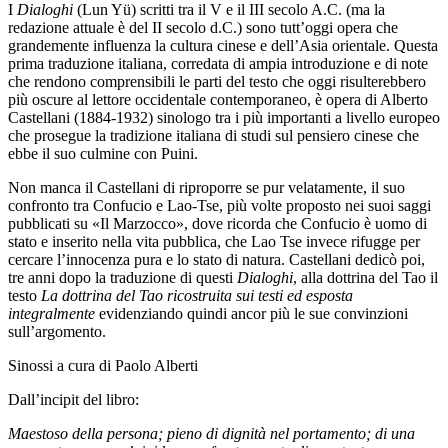
I
Dialoghi
(Lun Yü) scritti tra il V e il III secolo A.C. (ma la
redazione attuale è del II secolo d.C.) sono tutt’oggi opera che
grandemente influenza la cultura cinese e dell’Asia orientale. Questa
prima traduzione italiana, corredata di ampia introduzione e di note
che rendono comprensibili le parti del testo che oggi risulterebbero
più oscure al lettore occidentale contemporaneo, è opera di Alberto
Castellani (1884-1932) sinologo tra i più importanti a livello europeo
che prosegue la tradizione italiana di studi sul pensiero cinese che
ebbe il suo culmine con Puini.
Non manca il Castellani di riproporre se pur velatamente, il suo
confronto tra Confucio e Lao-Tse, più volte proposto nei suoi saggi
pubblicati su «Il Marzocco», dove ricorda che Confucio è uomo di
stato e inserito nella vita pubblica, che Lao Tse invece rifugge per
cercare l’innocenza pura e lo stato di natura. Castellani dedicò poi,
tre anni dopo la traduzione di questi
Dialoghi
, alla dottrina del Tao il
testo
La dottrina del Tao ricostruita sui testi ed esposta
integralmente
evidenziando quindi ancor più le sue convinzioni
sull’argomento.
Sinossi a cura di Paolo Alberti
Dall’incipit del libro:
Maestoso della persona; pieno di dignità nel portamento; di una