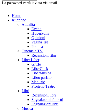
La password verrà inviata via email.
Home
Rubriche
Attualità
Eventi
HyperPolis
Opinioni
Pagina Tre
Politica
Cinema e TV
Recensioni film
Liber Liber
Griffo
LiberClick
LiberMusica
Libro parlato
Manuzio
Progetto Teatro
Libri
Recensioni libri
Segnalazioni fumetti
Segnalazioni libri
Musica