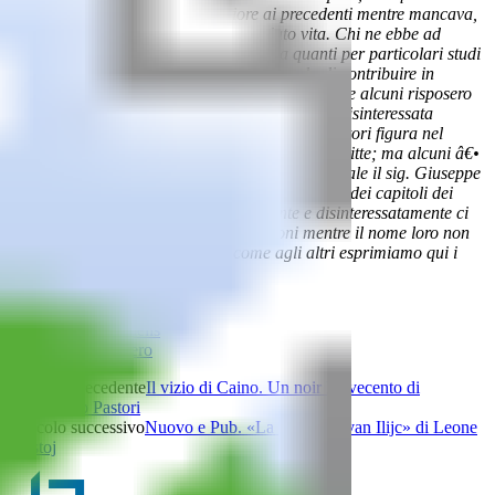
nostro Friuli, non riuscisse inferiore ai precedenti mentre mancava,
pur troppo, Colui che a quelli aveva dato vita. Chi ne ebbe ad
ereditare il grave compito chiese aiuto a quanti per particolari studi
e speciali conoscenze locali fossero in grado di contribuire in
qualche modo all’opera. Se non tutti risposero, se alcuni risposero
con sole promesse, vi fu pure chi diede intera e disinteressata
l’opera propria. Il nome dei principali collaboratori figura nel
frontespizio ed accanto alle parti da ciascuno scritte; ma alcuni â€•
e fra questi mi piace qui ricordare in modo speciale il sig. Giuseppe
Bragato â€• estesero il proprio lavoro al di fuori dei capitoli dei
quali risultano autori, altri modestamente e disinteressatamente ci
furono larghi di consigli e di informazioni mentre il nome loro non
figura in modo alcuno. Agli uni come agli altri esprimiamo qui i
nostri ringraziamenti.
TAGS
Luca Grandelis
Soprapensiero
Articolo precedente
Il vizio di Caino. Un noir Novecento di
Ferdinando Pastori
Articolo successivo
Nuovo e Pub. «La morte di Ivan Ilijc» di Leone
Tolstoj