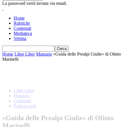
La password verrà inviata via email.
Home
Rubriche
Contenuti
Mediateca
Vetrina
Home
Liber Liber
Manuzio
«Guida delle Prealpi Giulie» di Olinto
Marinelli
Liber Liber
Manuzio
Contenuti
Podcast web
«Guida delle Prealpi Giulie» di Olinto
Marinelli