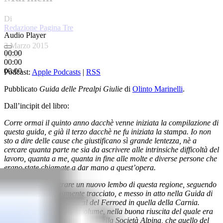
Di
Redazione Pagina Tre
Audio Player
-
3 Marzo 2015
00:00
1953
00:00
00:00
Podcast:
Apple Podcasts
|
RSS
Pubblicato
Guida delle Prealpi Giulie
di
Olinto Marinelli
.
Dall’incipit del libro:
Corre ormai il quinto anno dacchè venne iniziata la compilazione di
questa guida, e già il terzo dacchè ne fu iniziata la stampa. Io non
sto a dire delle cause che giustificano sì grande lentezza, nè a
cercare quanta parte ne sia da ascrivere alle intrinsiche difficoltà del
lavoro, quanta a me, quanta in fine alle molte e diverse persone che
erano state chiamate a dar mano a quest’opera.
Si trattava di illustrare un nuovo lembo di questa regione, seguendo
un piano già ottimamente tracciato, e messo in atto nella Guida di
Udine, in quella del Canal del Ferroed in quella della Carnia.
Conveniva che il nuovo volume, nella buona riuscita del quale era
impegnato non meno il nome della Società Alpina, che quello del