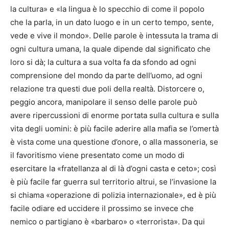
la cultura» e «la lingua è lo specchio di come il popolo
che la parla, in un dato luogo e in un certo tempo, sente,
vede e vive il mondo». Delle parole è intessuta la trama di
ogni cultura umana, la quale dipende dal significato che
loro si dà; la cultura a sua volta fa da sfondo ad ogni
comprensione del mondo da parte dell’uomo, ad ogni
relazione tra questi due poli della realtà. Distorcere o,
peggio ancora, manipolare il senso delle parole può
avere ripercussioni di enorme portata sulla cultura e sulla
vita degli uomini: è più facile aderire alla mafia se l’omertà
è vista come una questione d’onore, o alla massoneria, se
il favoritismo viene presentato come un modo di
esercitare la «fratellanza al di là d’ogni casta e ceto»; così
è più facile far guerra sul territorio altrui, se l’invasione la
si chiama «operazione di polizia internazionale», ed è più
facile odiare ed uccidere il prossimo se invece che
nemico o partigiano è «barbaro» o «terrorista». Da qui