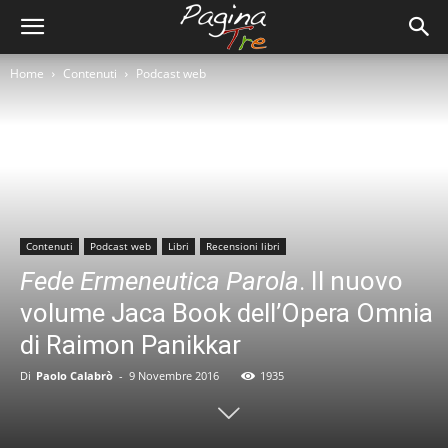
Home
Contenuti
Podcast web
Contenuti
Podcast web
Libri
Recensioni libri
Fede Ermeneutica Parola
. Il nuovo
volume Jaca Book dell’Opera Omnia
di Raimon Panikkar
Di
Paolo Calabrò
-
9 Novembre 2016
1935