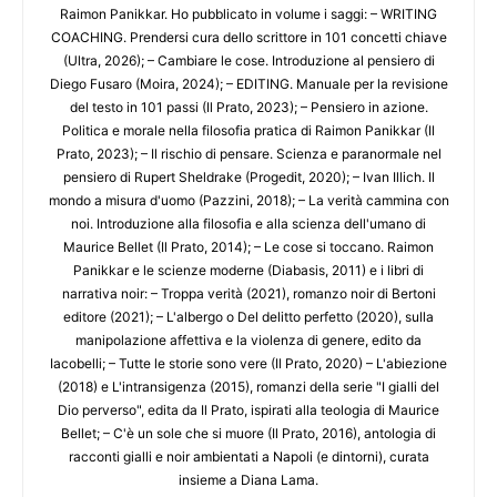
Raimon Panikkar. Ho pubblicato in volume i saggi: – WRITING
COACHING. Prendersi cura dello scrittore in 101 concetti chiave
(Ultra, 2026); – Cambiare le cose. Introduzione al pensiero di
Diego Fusaro (Moira, 2024); – EDITING. Manuale per la revisione
del testo in 101 passi (Il Prato, 2023); – Pensiero in azione.
Politica e morale nella filosofia pratica di Raimon Panikkar (Il
Prato, 2023); – Il rischio di pensare. Scienza e paranormale nel
pensiero di Rupert Sheldrake (Progedit, 2020); – Ivan Illich. Il
mondo a misura d'uomo (Pazzini, 2018); – La verità cammina con
noi. Introduzione alla filosofia e alla scienza dell'umano di
Maurice Bellet (Il Prato, 2014); – Le cose si toccano. Raimon
Panikkar e le scienze moderne (Diabasis, 2011) e i libri di
narrativa noir: – Troppa verità (2021), romanzo noir di Bertoni
editore (2021); – L'albergo o Del delitto perfetto (2020), sulla
manipolazione affettiva e la violenza di genere, edito da
Iacobelli; – Tutte le storie sono vere (Il Prato, 2020) – L'abiezione
(2018) e L'intransigenza (2015), romanzi della serie "I gialli del
Dio perverso", edita da Il Prato, ispirati alla teologia di Maurice
Bellet; – C'è un sole che si muore (Il Prato, 2016), antologia di
racconti gialli e noir ambientati a Napoli (e dintorni), curata
insieme a Diana Lama.