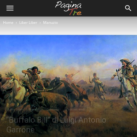
Home
Liber Liber
Manuzio
Liber Liber
Manuzio
Contenuti
Podcast web
“Buffalo Bill” di Luigi Antonio
Garrone