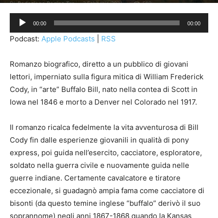
Di
Redazione Pagina Tre
-
2 Febbraio 2021
589
Audio
00:00
00:00
Player
Podcast:
Apple Podcasts
|
RSS
Romanzo biografico, diretto a un pubblico di giovani
lettori, imperniato sulla figura mitica di William Frederick
Cody, in “arte” Buffalo Bill, nato nella contea di Scott in
Iowa nel 1846 e morto a Denver nel Colorado nel 1917.
Il romanzo ricalca fedelmente la vita avventurosa di Bill
Cody fin dalle esperienze giovanili in qualità di pony
express, poi guida nell’esercito, cacciatore, esploratore,
soldato nella guerra civile e nuovamente guida nelle
guerre indiane. Certamente cavalcatore e tiratore
eccezionale, si guadagnò ampia fama come cacciatore di
bisonti (da questo temine inglese “buffalo” derivò il suo
soprannome) negli anni 1867-1868 quando la Kansas