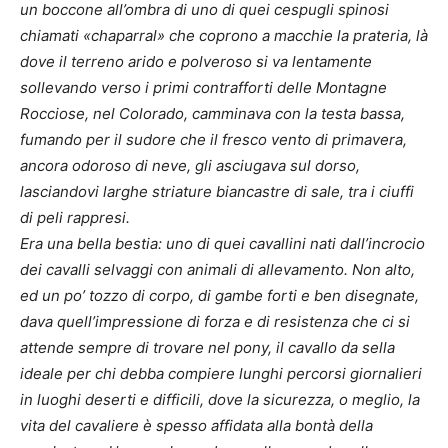
un boccone all’ombra di uno di quei cespugli spinosi
chiamati «chaparral» che coprono a macchie la prateria, là
dove il terreno arido e polveroso si va lentamente
sollevando verso i primi contrafforti delle Montagne
Rocciose, nel Colorado, camminava con la testa bassa,
fumando per il sudore che il fresco vento di primavera,
ancora odoroso di neve, gli asciugava sul dorso,
lasciandovi larghe striature biancastre di sale, tra i ciuffi
di peli rappresi.
Era una bella bestia: uno di quei cavallini nati dall’incrocio
dei cavalli selvaggi con animali di allevamento. Non alto,
ed un po’ tozzo di corpo, di gambe forti e ben disegnate,
dava quell’impressione di forza e di resistenza che ci si
attende sempre di trovare nel pony, il cavallo da sella
ideale per chi debba compiere lunghi percorsi giornalieri
in luoghi deserti e difficili, dove la sicurezza, o meglio, la
vita del cavaliere è spesso affidata alla bontà della