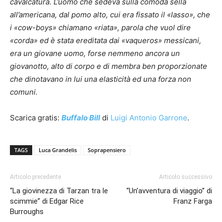
cavalcatura. L’uomo che sedeva sulla comoda sella
all’americana, dal pomo alto, cui era fissato il «lasso», che
i «cow-boys» chiamano «riata», parola che vuol dire
«corda» ed è stata ereditata dai «vaqueros» messicani,
era un giovane uomo, forse nemmeno ancora un
giovanotto, alto di corpo e di membra ben proporzionate
che dinotavano in lui una elasticità ed una forza non
comuni.
Scarica gratis:
Buffalo Bill
di
Luigi Antonio Garrone
.
TAGS
Luca Grandelis
Soprapensiero
Articolo precedente
Articolo successivo
“La giovinezza di Tarzan tra le
“Un’avventura di viaggio” di
scimmie” di Edgar Rice
Franz Farga
Burroughs