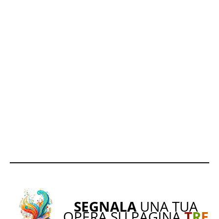
SEGNALA
UNA TUA
OPERA SU PAGINA
T
R
E