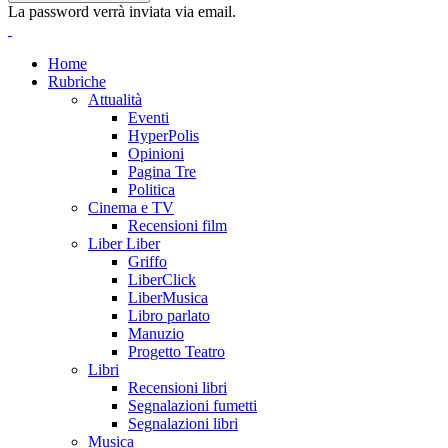
La password verrà inviata via email.
Home
Rubriche
Attualità
Eventi
HyperPolis
Opinioni
Pagina Tre
Politica
Cinema e TV
Recensioni film
Liber Liber
Griffo
LiberClick
LiberMusica
Libro parlato
Manuzio
Progetto Teatro
Libri
Recensioni libri
Segnalazioni fumetti
Segnalazioni libri
Musica