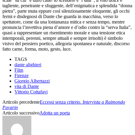
scale” su cui “è duro calle/ lo scendere e ‘l salir”, il viso dolce e
tagliente, penetrante e sfuggente, dell’enigmatica e splendida “donna
pietra”, parte muta eppure così silenziosamente eloquente, gli occhi
fermi e disdegnosi di Dante che guarda in macchina, verso lo
spettatore, come da una lontananza mitica e senza tempo, mentre
pronuncia l’invettiva piena d’amore e d’odio contro la “serva Italia”,
quasi a rappresentare un risentimento morale e una tensione etica
intemporali, perenni, sempre attuali e sempre irrisolti) è simbolo
visivo del pensiero poetico, allegoria spontanea e naturale, discorso
fatto carne, forma, moto, gesto, luce.
TAGS
dante alighieri
Film
Firenze
Giorgio Albertazzi
vita di Dante
Vittorio Cottafavi
Articolo precedente
Eccessi senza criterio.
Intervista a Raimondo
Pavarin
Articolo successivo
Adotta un poeta