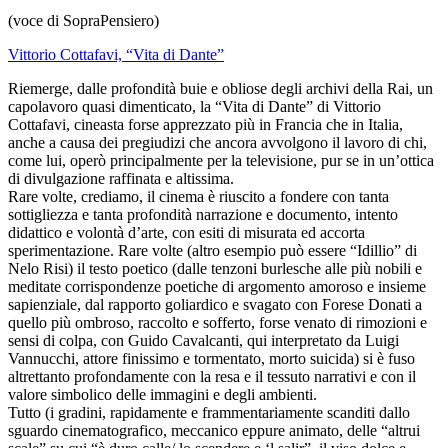
(voce di SopraPensiero)
Vittorio Cottafavi, “Vita di Dante”
Riemerge, dalle profondità buie e obliose degli archivi della Rai, un
capolavoro quasi dimenticato, la “Vita di Dante” di Vittorio
Cottafavi, cineasta forse apprezzato più in Francia che in Italia,
anche a causa dei pregiudizi che ancora avvolgono il lavoro di chi,
come lui, operò principalmente per la televisione, pur se in un’ottica
di divulgazione raffinata e altissima.
Rare volte, crediamo, il cinema è riuscito a fondere con tanta
sottigliezza e tanta profondità narrazione e documento, intento
didattico e volontà d’arte, con esiti di misurata ed accorta
sperimentazione. Rare volte (altro esempio può essere “Idillio” di
Nelo Risi) il testo poetico (dalle tenzoni burlesche alle più nobili e
meditate corrispondenze poetiche di argomento amoroso e insieme
sapienziale, dal rapporto goliardico e svagato con Forese Donati a
quello più ombroso, raccolto e sofferto, forse venato di rimozioni e
sensi di colpa, con Guido Cavalcanti, qui interpretato da Luigi
Vannucchi, attore finissimo e tormentato, morto suicida) si è fuso
altrettanto profondamente con la resa e il tessuto narrativi e con il
valore simbolico delle immagini e degli ambienti.
Tutto (i gradini, rapidamente e frammentariamente scanditi dallo
sguardo cinematografico, meccanico eppure animato, delle “altrui