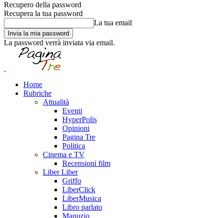
Recupero della password
Recupera la tua password
La tua email
La password verrà inviata via email.
Home
Rubriche
Attualità
Eventi
HyperPolis
Opinioni
Pagina Tre
Politica
Cinema e TV
Recensioni film
Liber Liber
Griffo
LiberClick
LiberMusica
Libro parlato
Manuzio