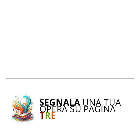
SEGNALA
UNA TUA
OPERA SU PAGINA
T
R
E