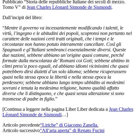
Pubblicato “Storia delle repubbliche Italiane dei secoli di mezzo.
Tomo V” di
Jean Charles Léonard Simonde de Sismondi
.
Dall’incipit del libro:
“
Mentre il governo va incessantemente modificando i talenti, le
virtù, l’ingegno e le abitudini dei popoli, scopronsi non pertanto nel
carattere delle nazioni certi tratti originali, che i tempi e le
circostanze non hanno potuto interamente cancellare. Così gli
Spagnuoli e gl’Italiani sembranci essenzialmente diversi. Queste
due nazioni, sebbene abbiano un’origine quasi comune, perché
formate dalla mescolanza de’ Romani coi Goti;
sebbene abitino in
climi press’a poco eguali, ed abbiano idiomi vicinissimi che quasi
potrebbero dirsi dialetti d’un solo idioma; sebbene ricuperassero
quasi nella stessa epoca la libertà e nella stessa epoca la
perdessero; sebbene abbiano lungo tempo ubbidito ai medesimi
sovrani e tenuta la medesima religione, hanno qualità affatto
diverse che li distinguono, e che quasi senza alterazione si sono
trasmesse di padre in figlio.
”
[Continua a leggere nella pagina Liber Liber dedicata a
Jean Charles
Léonard Simonde de Sismondi
…]
Articolo precedente
“Liriche” di Giacomo Zanella.
Articolo successivo
“All’aria aperta” di Renato Fucini