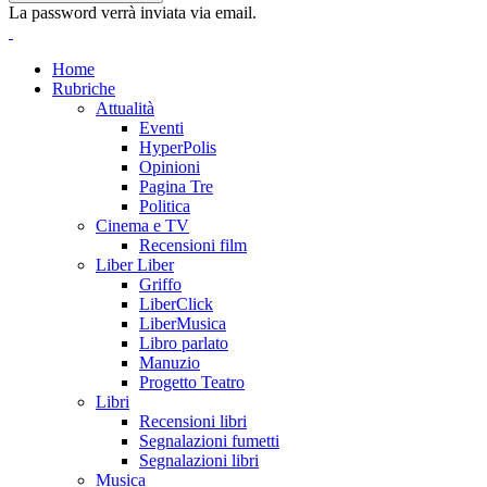
La password verrà inviata via email.
Home
Rubriche
Attualità
Eventi
HyperPolis
Opinioni
Pagina Tre
Politica
Cinema e TV
Recensioni film
Liber Liber
Griffo
LiberClick
LiberMusica
Libro parlato
Manuzio
Progetto Teatro
Libri
Recensioni libri
Segnalazioni fumetti
Segnalazioni libri
Musica