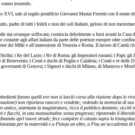
si vanno tessendo.
o XVI, sale al soglio pontificio Giovanni Mastai Ferretti con il nome di 
to, padre di tutti i fedeli e non dei soli Italiani, geloso di non menomare 
enabile ma ovunque soffocata; comincia debolmente a farsi avanti la Casa
one costante agli affari italiani da parte delle potenze europee oltre con
izione dei Mille e all’annessione di Venezia e Roma. Il lavoro di Cantù c
 Sicilia; i Re del Lazio; i Re di Roma; gli Imperatori romani; i Papi; gli 
pi di Benevento; i Conti e duchi di Puglia e Calabria; i Conti e re delle
 governanti di Genova; i Signori e duchi di Milano, di Mantova e Monfe
 obbedienti furono quelli ove non si lasciò corso alla riazione dopo le r
sua nazione) non riportava rancori e vendette; vedendo la memoria di su
o antico, sistemata la magistratura, ricco il pubblico dominio; sicchè mo
nti e fiacchi, in una mansuetudine senza progresso; riponendo il liberali
rdinando aprì nuove strade; fece compiere il catasto sopra la triangolazi
la Nunziata per la maternità e a Pistoja un altro, a Pisa un’accademia di be