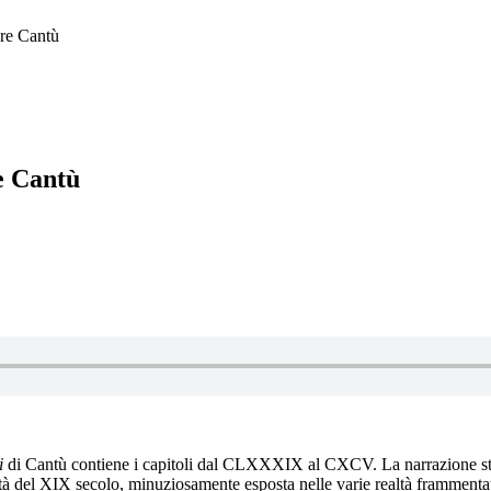
are Cantù
e Cantù
i
di Cantù contiene i capitoli dal CLXXXIX al CXCV. La narrazione stor
à del XIX secolo, minuziosamente esposta nelle varie realtà frammentate d