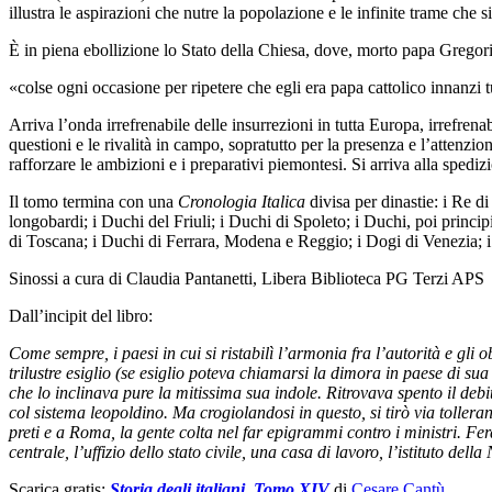
illustra le aspirazioni che nutre la popolazione e le infinite trame che 
È in piena ebollizione lo Stato della Chiesa, dove, morto papa Gregori
«colse ogni occasione per ripetere che egli era papa cattolico innanzi tut
Arriva l’onda irrefrenabile delle insurrezioni in tutta Europa, irrefr
questioni e le rivalità in campo, sopratutto per la presenza e l’attenzi
rafforzare le ambizioni e i preparativi piemontesi. Si arriva alla sped
Il tomo termina con una
Cronologia Italica
divisa per dinastie: i Re di
longobardi; i Duchi del Friuli; i Duchi di Spoleto; i Duchi, poi princi
di Toscana; i Duchi di Ferrara, Modena e Reggio; i Dogi di Venezia; i
Sinossi a cura di Claudia Pantanetti, Libera Biblioteca PG Terzi APS
Dall’incipit del libro:
Come sempre, i paesi in cui si ristabilì l’armonia fra l’autorità e gli
trilustre esiglio (se esiglio poteva chiamarsi la dimora in paese di 
che lo inclinava pure la mitissima sua indole. Ritrovava spento il debit
col sistema leopoldino. Ma crogiolandosi in questo, si tirò via tollera
preti e a Roma, la gente colta nel far epigrammi contro i ministri. Fe
centrale, l’uffizio dello stato civile, una casa di lavoro, l’istituto del
Scarica gratis:
Storia degli italiani. Tomo XIV
di
Cesare Cantù
.