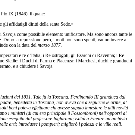
Pio IX (1846), il quale:
gli affidatigli diritti della santa Sede.»
 di Savoja come possibile elemento unificatore. Ma sono ancora tante le
fine. Dopo la repressione però, i moti non sono spenti, vanno invece a
hiude con la data del
marzo 1877
.
Imperatori e re d’Italia; i Re ostrogoti; gli Esarchi di Ravenna; i Re
 Due Sicilie; i Duchi di Parma e Piacenza; i Marchesi, duchi e granduchi
rrato, e a chiudere i Savoja.
ivoluzioni del 1831. Tale fu la Toscana. Ferdinando III granduca dal
o padre, benedetta in Toscana, non aveva che a seguirne le orme, al
lti beni poteva effettuare chi avesse saputo innestare le utili novità
smo i ministri (di cui era principale il Fossombroni) nell’opporsi ai
one eseguita dal professore Inghirami; istituì a Firenze un archivio
lle arti; introdusse i pompieri; migliorò i palazzi e le ville reali.