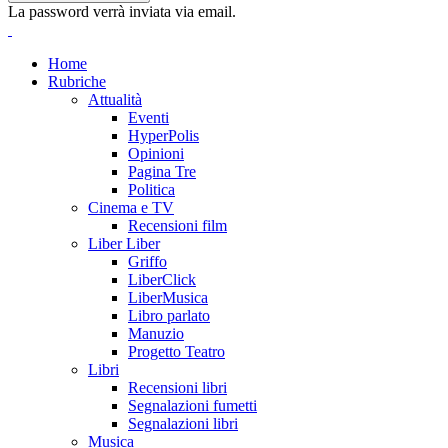
La password verrà inviata via email.
Home
Rubriche
Attualità
Eventi
HyperPolis
Opinioni
Pagina Tre
Politica
Cinema e TV
Recensioni film
Liber Liber
Griffo
LiberClick
LiberMusica
Libro parlato
Manuzio
Progetto Teatro
Libri
Recensioni libri
Segnalazioni fumetti
Segnalazioni libri
Musica