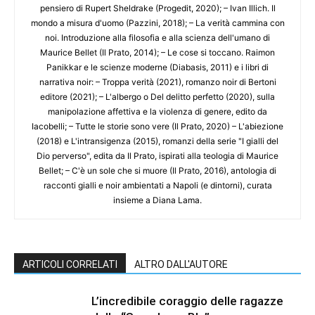
pensiero di Rupert Sheldrake (Progedit, 2020); – Ivan Illich. Il
mondo a misura d'uomo (Pazzini, 2018); – La verità cammina con
noi. Introduzione alla filosofia e alla scienza dell'umano di
Maurice Bellet (Il Prato, 2014); – Le cose si toccano. Raimon
Panikkar e le scienze moderne (Diabasis, 2011) e i libri di
narrativa noir: – Troppa verità (2021), romanzo noir di Bertoni
editore (2021); – L'albergo o Del delitto perfetto (2020), sulla
manipolazione affettiva e la violenza di genere, edito da
Iacobelli; – Tutte le storie sono vere (Il Prato, 2020) – L'abiezione
(2018) e L'intransigenza (2015), romanzi della serie "I gialli del
Dio perverso", edita da Il Prato, ispirati alla teologia di Maurice
Bellet; – C'è un sole che si muore (Il Prato, 2016), antologia di
racconti gialli e noir ambientati a Napoli (e dintorni), curata
insieme a Diana Lama.
ARTICOLI CORRELATI
ALTRO DALL'AUTORE
L’incredibile coraggio delle ragazze