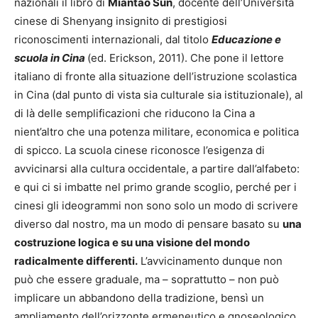
nazionali il libro di
Miantao Sun
, docente dell’Università
cinese di Shenyang insignito di prestigiosi
riconoscimenti internazionali, dal titolo
Educazione e
scuola in Cina
(ed. Erickson, 2011). Che pone il lettore
italiano di fronte alla situazione dell’istruzione scolastica
in Cina (dal punto di vista sia culturale sia istituzionale), al
di là delle semplificazioni che riducono la Cina a
nient’altro che una potenza militare, economica e politica
di spicco. La scuola cinese riconosce l’esigenza di
avvicinarsi alla cultura occidentale, a partire dall’alfabeto:
e qui ci si imbatte nel primo grande scoglio, perché per i
cinesi gli ideogrammi non sono solo un modo di scrivere
diverso dal nostro, ma un modo di pensare basato su
una
costruzione logica e su una visione del mondo
radicalmente differenti.
L’avvicinamento dunque non
può che essere graduale, ma – soprattutto – non può
implicare un abbandono della tradizione, bensì un
ampliamento dell’orizzonte ermeneutico e gnoseologico.