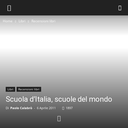
Home
Libri
Recensioni libri
Libri
Recensioni libri
Scuola d’Italia, scuole del mondo
Di
Paolo Calabrò
-
6 Aprile 2011
1897