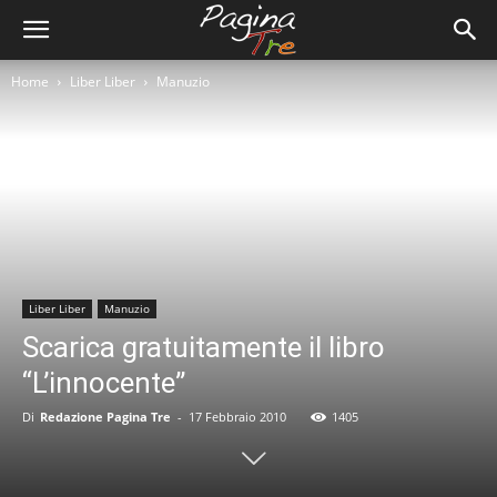
Home
Liber Liber
Manuzio
Liber Liber
Manuzio
Scarica gratuitamente il libro
“L’innocente”
Di
Redazione Pagina Tre
-
17 Febbraio 2010
1405