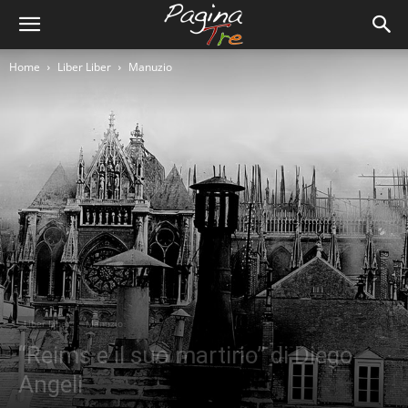
Home
Liber Liber
Manuzio
Liber Liber
Manuzio
“Reims e il suo martirio” di Diego
Angeli