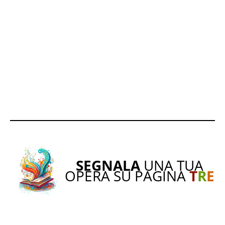
SEGNALA
UNA TUA
OPERA SU PAGINA
T
R
E