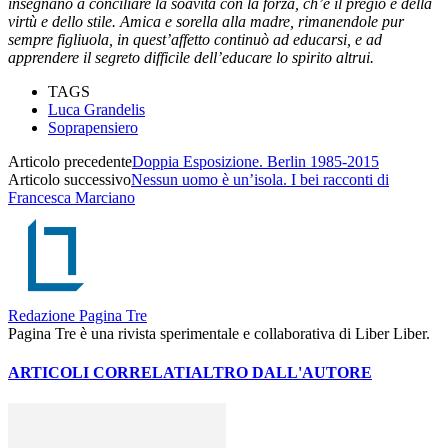
insegnano a conciliare la soavità con la forza, ch’è il pregio e della
virtù e dello stile. Amica e sorella alla madre, rimanendole pur
sempre figliuola, in quest’affetto continuò ad educarsi, e ad
apprendere il segreto difficile dell’educare lo spirito altrui.
TAGS
Luca Grandelis
Soprapensiero
Articolo precedente
Doppia Esposizione. Berlin 1985-2015
Articolo successivo
Nessun uomo è un’isola. I bei racconti di
Francesca Marciano
Redazione Pagina Tre
Pagina Tre è una rivista sperimentale e collaborativa di Liber Liber.
ARTICOLI CORRELATI
ALTRO DALL'AUTORE