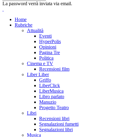
La password verrà inviata via email.
Home
Rubriche
Attualità
Eventi
HyperPolis
Opinioni
Pagina Tre
Politica
Cinema e TV
Recensioni film
Liber Liber
Griffo
LiberClick
LiberMusica
Libro parlato
Manuzio
Progetto Teatro
Libri
Recensioni libri
Segnalazioni fumetti
Segnalazioni libri
Musica