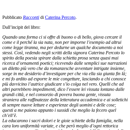
Pubblicato
Racconti
di
Caterina Percoto
.
Dall’incipit del libro:
Quando una forma ci si offre di buono o di bello, giova cercare il
come e il perché la sia nata, non per imporne l’esempio ad altrui
come legge tiranna, ma per dedurne un qualche documento a noi
stessi. Così, vedendo negli scritti della signora Caterina Percoto lo
spirito della poesia spirare dalla schietta prosa senza quasi mai
ricerca d’ornamenti poetici; ricevendo dalle semplici sue narrazioni
un diletto più vero che da romanzesche avventure intrigate insieme,
sorge in me desiderio d’investigare per che via ella sia giunta fin là;
e mi fo ardito ad esporre le mie congetture, lasciando a chi conosce
più davvicino l’autrice giudicare s’io colga nel vero. Quelli che ad
altri parrebbero impedimenti, dico l’essere lei vissuta lontano dalle
grandi città, e nel consorzio di povera buona gente, vissuta
straniera alle raffinatezze della letteratura accademica e ai solletichi
di sempre nuove letture e esperienze degli uomini e delle cose;
questi a me paiono appunto i sussidi che meglio la fecero quel
ch’ell’è.
La educarono i sacri dolori e le gioie schiette della famiglia, nella
cara loro uniformità variate, e che però meglio d’ogni rettorica