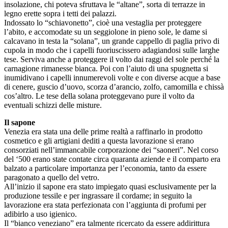
insolazione, chi poteva sfruttava le “altane”, sorta di terrazze in
legno erette sopra i tetti dei palazzi.
Indossato lo “schiavonetto”, cioè una vestaglia per proteggere
l’abito, e accomodate su un seggiolone in pieno sole, le dame si
calcavano in testa la “solana”, un grande cappello di paglia privo di
cupola in modo che i capelli fuoriuscissero adagiandosi sulle larghe
tese. Serviva anche a proteggere il volto dai raggi del sole perché la
carnagione rimanesse bianca. Poi con l’aiuto di una spugnetta si
inumidivano i capelli innumerevoli volte e con diverse acque a base
di cenere, guscio d’uovo, scorza d’arancio, zolfo, camomilla e chissà
cos’altro. Le tese della solana proteggevano pure il volto da
eventuali schizzi delle misture.
Il sapone
Venezia era stata una delle prime realtà a raffinarlo in prodotto
cosmetico e gli artigiani dediti a questa lavorazione si erano
consorziati nell’immancabile corporazione dei “saoneri”. Nel corso
del ‘500 erano state contate circa quaranta aziende e il comparto era
balzato a particolare importanza per l’economia, tanto da essere
paragonato a quello del vetro.
All’inizio il sapone era stato impiegato quasi esclusivamente per la
produzione tessile e per ingrassare il cordame; in seguito la
lavorazione era stata perfezionata con l’aggiunta di profumi per
adibirlo a uso igienico.
Il “bianco veneziano” era talmente ricercato da essere addirittura