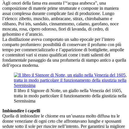
Agli onori della fama era assunta l’“acqua arabesca”, una
composizione di materie prime strutturate e composte in maniera
assai complessa durante complicate fasi di produzione. Lungo
l’elenco: zibetto, muschio, ambracane, stirax, chirobalsamo e
olibano, Poi iris, sandalo, cinnammomo, calamo, garofano, noce
moscata, rosa, cipero odoroso, fiori di lavanda, di cedro, di
gelsomino e d’arancio.
La distillazione aveva comportato un salto epocale per l’intero
comparto profumiero: possibilità di conservare il profumo con più
tempo per commercializzarlo e l’apparizione di bottigliette, ampolle
e contenitori vari si erano qualificati come i tratti salienti del
fondamentale passaggio da una profumeria di stampo antico a quella
dell’epoca moderna.
Il libro il Signore di Notte, un giallo nella Venezia del 1605,
tratta in modo particolare il funzionamento della giustizia nella
Serenissima
Imbiondire i capelli
Quella di imbiondire le chiome era un’usanza molto diffusa tra le
donne veneziane di ogni ceto che affrontavano lunghe e spossanti
sedute sotto il sole per riuscire nell’intento. Per garantirsi la migliore