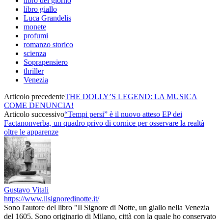
libro del giorno
libro giallo
Luca Grandelis
monete
profumi
romanzo storico
scienza
Soprapensiero
thriller
Venezia
Articolo precedente
THE DOLLY’S LEGEND: LA MUSICA
COME DENUNCIA!
Articolo successivo
“Tempi persi” è il nuovo atteso EP dei
Factanonverba, un quadro privo di cornice per osservare la realtà
oltre le apparenze
Gustavo Vitali
https://www.ilsignoredinotte.it/
Sono l'autore del libro "Il Signore di Notte, un giallo nella Venezia
del 1605. Sono originario di Milano, città con la quale ho conservato