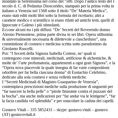
inondato la Serenissima nel corso del ‘500. Dopo l’antico testo del I
secolo d. C. di Pedanius Dioscorides, stampato per la prima volta in
italiano a Venezia nel 1568 sotto il titolo “De’ Materia Medica”,
erano stati editi molti libri sotto la formula del ricettario; altri a
carattere medico e scientifico si erano rifatti ad antichi testi, quelli di
Ippocrate e Galeno i più stimolanti.
Eccone alcuni tra i più diffusi: “De’ Secreti del Reverendo donno
Alessio Piemontese, prima parte divisa in sei libri. Opera utilissima
& universalmente necessaria & dilettevole a ciascheduno”, una
commistione di cosmesi e medicina scritta sotto pseudonimo da
Girolamo Ruscelli.
Poi: “I Secreti della Signora Isabella Cortese, ne’ quali si
contengono cose minerali, medicinali, artificiose & alchemiche, &
molte de’ l’arte profumatoria, appartenenti a ogni gran Signora”, e la
“Opera nova piacevole la quale insegna di far varie compositioni
odorifere per far bella ciascuna donna” di Eustachio Celebrino,
dedicato alla sola cosmesi e senza velleità mediche.
I “Secreti Medicinali di Magistro Guasparino de Venexia”,
contemplava prescrizioni mediche sulla produzione di unguenti per
“far nascere la bella pelle” o “pirole finissime contra el puzzare del
la bocha”, ma anche indicazioni per “far andar via le lentigene”, “far
la facia candida vel splendida” e per ostacolare la caduta dei capelli.
Gustavo Vitali – 335 5852431 – skype: gustavo.vitali – gustavo
(AT) gustavovitali.it