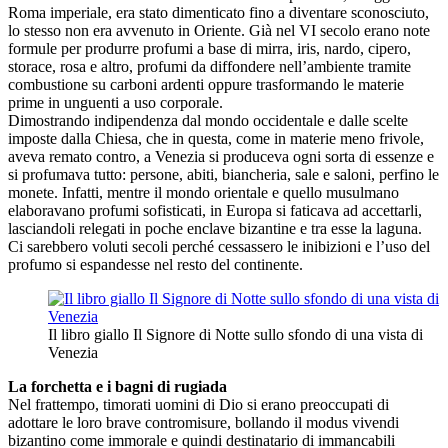
Roma imperiale, era stato dimenticato fino a diventare sconosciuto,
lo stesso non era avvenuto in Oriente. Già nel VI secolo erano note
formule per produrre profumi a base di mirra, iris, nardo, cipero,
storace, rosa e altro, profumi da diffondere nell’ambiente tramite
combustione su carboni ardenti oppure trasformando le materie
prime in unguenti a uso corporale.
Dimostrando indipendenza dal mondo occidentale e dalle scelte
imposte dalla Chiesa, che in questa, come in materie meno frivole,
aveva remato contro, a Venezia si produceva ogni sorta di essenze e
si profumava tutto: persone, abiti, biancheria, sale e saloni, perfino le
monete. Infatti, mentre il mondo orientale e quello musulmano
elaboravano profumi sofisticati, in Europa si faticava ad accettarli,
lasciandoli relegati in poche enclave bizantine e tra esse la laguna.
Ci sarebbero voluti secoli perché cessassero le inibizioni e l’uso del
profumo si espandesse nel resto del continente.
Il libro giallo Il Signore di Notte sullo sfondo di una vista di
Venezia
La forchetta e i bagni di rugiada
Nel frattempo, timorati uomini di Dio si erano preoccupati di
adottare le loro brave contromisure, bollando il modus vivendi
bizantino come immorale e quindi destinatario di immancabili