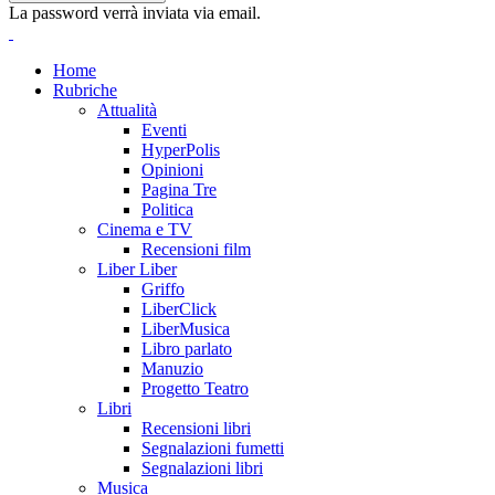
La password verrà inviata via email.
Home
Rubriche
Attualità
Eventi
HyperPolis
Opinioni
Pagina Tre
Politica
Cinema e TV
Recensioni film
Liber Liber
Griffo
LiberClick
LiberMusica
Libro parlato
Manuzio
Progetto Teatro
Libri
Recensioni libri
Segnalazioni fumetti
Segnalazioni libri
Musica