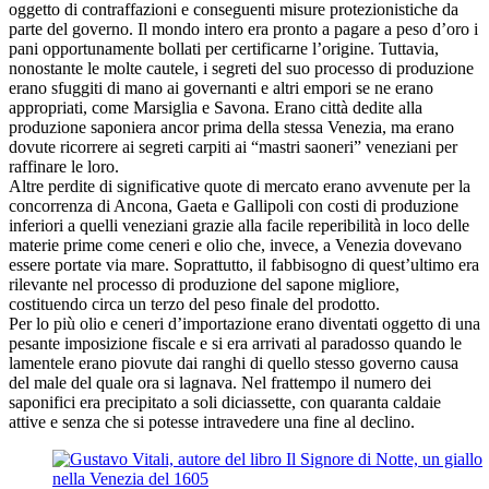
oggetto di contraffazioni e conseguenti misure protezionistiche da
parte del governo. Il mondo intero era pronto a pagare a peso d’oro i
pani opportunamente bollati per certificarne l’origine. Tuttavia,
nonostante le molte cautele, i segreti del suo processo di produzione
erano sfuggiti di mano ai governanti e altri empori se ne erano
appropriati, come Marsiglia e Savona. Erano città dedite alla
produzione saponiera ancor prima della stessa Venezia, ma erano
dovute ricorrere ai segreti carpiti ai “mastri saoneri” veneziani per
raffinare le loro.
Altre perdite di significative quote di mercato erano avvenute per la
concorrenza di Ancona, Gaeta e Gallipoli con costi di produzione
inferiori a quelli veneziani grazie alla facile reperibilità in loco delle
materie prime come ceneri e olio che, invece, a Venezia dovevano
essere portate via mare. Soprattutto, il fabbisogno di quest’ultimo era
rilevante nel processo di produzione del sapone migliore,
costituendo circa un terzo del peso finale del prodotto.
Per lo più olio e ceneri d’importazione erano diventati oggetto di una
pesante imposizione fiscale e si era arrivati al paradosso quando le
lamentele erano piovute dai ranghi di quello stesso governo causa
del male del quale ora si lagnava. Nel frattempo il numero dei
saponifici era precipitato a soli diciassette, con quaranta caldaie
attive e senza che si potesse intravedere una fine al declino.