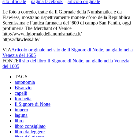
sito ufficiale
–
pagina facebook
–
articolo originale
Le foto a corredo, tratte da Il Giornale della Numismatica e da
Flawless, mostrano rispettivamente monete d’oro della Repubblica
Serenissima e l’antica farmacia del ‘600 di campo San Fantin, oggi
profumeria The Merchant of Venice –
http://www.ilgiornaledellanumismatica.it/
https://flawless.life/
VIA
Articolo originale nel sito de Il Signore di Notte, un giallo nella
Venezia del 1605
FONTE
il sito del libro Il Signore di Notte, un giallo nella Venezia
del 1605
TAGS
autonomia
Bisanzio
capelli
forchetta
Il Signore di Notte
impero
laguna
libro
libro consigliato
libro da leggere