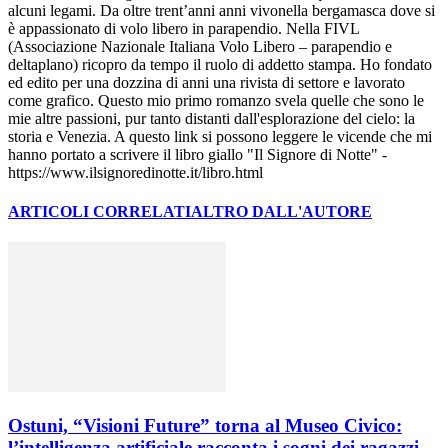
alcuni legami. Da oltre trent’anni anni vivonella bergamasca dove si
è appassionato di volo libero in parapendio. Nella FIVL
(Associazione Nazionale Italiana Volo Libero – parapendio e
deltaplano) ricopro da tempo il ruolo di addetto stampa. Ho fondato
ed edito per una dozzina di anni una rivista di settore e lavorato
come grafico. Questo mio primo romanzo svela quelle che sono le
mie altre passioni, pur tanto distanti dall'esplorazione del cielo: la
storia e Venezia. A questo link si possono leggere le vicende che mi
hanno portato a scrivere il libro giallo "Il Signore di Notte" -
https://www.ilsignoredinotte.it/libro.html
ARTICOLI CORRELATI
ALTRO DALL'AUTORE
Ostuni, “Visioni Future” torna al Museo Civico:
l’intelligenza artificiale racconta i sogni dei ragazzi