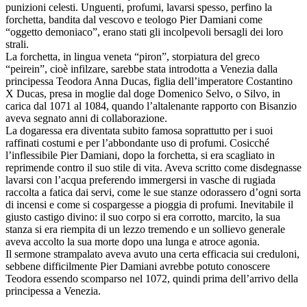
punizioni celesti. Unguenti, profumi, lavarsi spesso, perfino la
forchetta, bandita dal vescovo e teologo Pier Damiani come
“oggetto demoniaco”, erano stati gli incolpevoli bersagli dei loro
strali.
La forchetta, in lingua veneta “piron”, storpiatura del greco
“peirein”, cioè infilzare, sarebbe stata introdotta a Venezia dalla
principessa Teodora Anna Ducas, figlia dell’imperatore Costantino
X Ducas, presa in moglie dal doge Domenico Selvo, o Silvo, in
carica dal 1071 al 1084, quando l’altalenante rapporto con Bisanzio
aveva segnato anni di collaborazione.
La dogaressa era diventata subito famosa soprattutto per i suoi
raffinati costumi e per l’abbondante uso di profumi. Cosicché
l’inflessibile Pier Damiani, dopo la forchetta, si era scagliato in
reprimende contro il suo stile di vita. Aveva scritto come disdegnasse
lavarsi con l’acqua preferendo immergersi in vasche di rugiada
raccolta a fatica dai servi, come le sue stanze odorassero d’ogni sorta
di incensi e come si cospargesse a pioggia di profumi. Inevitabile il
giusto castigo divino: il suo corpo si era corrotto, marcito, la sua
stanza si era riempita di un lezzo tremendo e un sollievo generale
aveva accolto la sua morte dopo una lunga e atroce agonia.
Il sermone strampalato aveva avuto una certa efficacia sui creduloni,
sebbene difficilmente Pier Damiani avrebbe potuto conoscere
Teodora essendo scomparso nel 1072, quindi prima dell’arrivo della
principessa a Venezia.