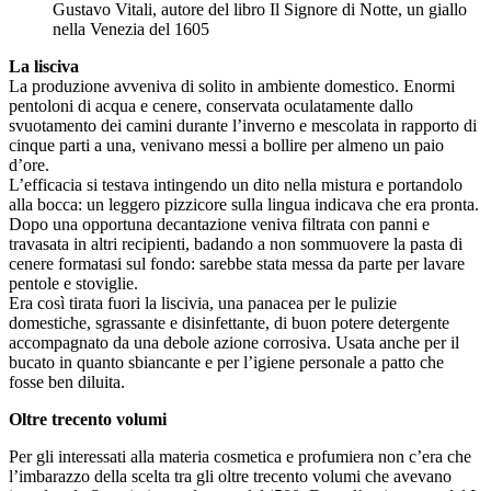
Gustavo Vitali, autore del libro Il Signore di Notte, un giallo
nella Venezia del 1605
La lisciva
La produzione avveniva di solito in ambiente domestico. Enormi
pentoloni di acqua e cenere, conservata oculatamente dallo
svuotamento dei camini durante l’inverno e mescolata in rapporto di
cinque parti a una, venivano messi a bollire per almeno un paio
d’ore.
L’efficacia si testava intingendo un dito nella mistura e portandolo
alla bocca: un leggero pizzicore sulla lingua indicava che era pronta.
Dopo una opportuna decantazione veniva filtrata con panni e
travasata in altri recipienti, badando a non sommuovere la pasta di
cenere formatasi sul fondo: sarebbe stata messa da parte per lavare
pentole e stoviglie.
Era così tirata fuori la liscivia, una panacea per le pulizie
domestiche, sgrassante e disinfettante, di buon potere detergente
accompagnato da una debole azione corrosiva. Usata anche per il
bucato in quanto sbiancante e per l’igiene personale a patto che
fosse ben diluita.
Oltre trecento volumi
Per gli interessati alla materia cosmetica e profumiera non c’era che
l’imbarazzo della scelta tra gli oltre trecento volumi che avevano