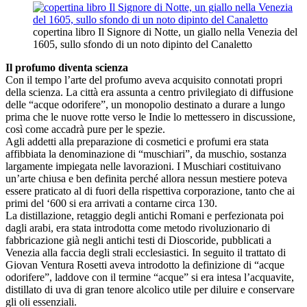
copertina libro Il Signore di Notte, un giallo nella Venezia del
1605, sullo sfondo di un noto dipinto del Canaletto
Il profumo diventa scienza
Con il tempo l’arte del profumo aveva acquisito connotati propri
della scienza. La città era assunta a centro privilegiato di diffusione
delle “acque odorifere”, un monopolio destinato a durare a lungo
prima che le nuove rotte verso le Indie lo mettessero in discussione,
così come accadrà pure per le spezie.
Agli addetti alla preparazione di cosmetici e profumi era stata
affibbiata la denominazione di “muschiari”, da muschio, sostanza
largamente impiegata nelle lavorazioni. I Muschiari costituivano
un’arte chiusa e ben definita perché allora nessun mestiere poteva
essere praticato al di fuori della rispettiva corporazione, tanto che ai
primi del ‘600 si era arrivati a contarne circa 130.
La distillazione, retaggio degli antichi Romani e perfezionata poi
dagli arabi, era stata introdotta come metodo rivoluzionario di
fabbricazione già negli antichi testi di Dioscoride, pubblicati a
Venezia alla faccia degli strali ecclesiastici. In seguito il trattato di
Giovan Ventura Rosetti aveva introdotto la definizione di “acque
odorifere”, laddove con il termine “acque” si era intesa l’acquavite,
distillato di uva di gran tenore alcolico utile per diluire e conservare
gli oli essenziali.