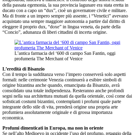
della passata egemonia, la sua provincia lagunare era stata eretta in
ducato con a capo un “dux”, cioè un governatore civile e militare.
Ma di fronte a un impero sempre più assente, i “Venetici” avevano
acquistato una sempre maggiore autonomia a partire dal diritto di
eleggere il proprio dux, “doxe” in lingua veneta, da parte della
“Concio”, adunanza di liberi cittadini di incerta origine.
L’antica farmacia del ‘600 di campo San Fantin, oggi
profumeria The Merchant of Venice
L’eredità di Bisanzio
Con il tempo la sudditanza verso l’impero conserverà solo aspetti
formali: nelle cerimonie Venezia continuerà a esibire simboli di
origine bizantina anche quando, emancipata da Bisanzio, avrà
consolidato una totale indipendenza. Resteranno anche profondi
segni nella sua architettura mutuati da quella orientale, così come dai
sofisticati costumi bizantini, contemplanti i profumi quale parte
integrante dello stile di vita, prenderà origine una propria arte
profumiera assolutamente originale e di grossa importanza
economica.
Profumi dimenticati in Europa, ma non in oriente
Se nell’alto Medioevo in occidente l’uso del profumo, retaggio della