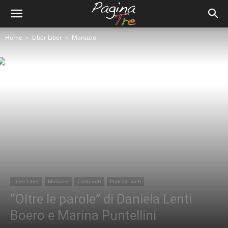
Home
Liber Liber
Manuzio
Liber Liber
Manuzio
Contenuti
Podcast web
“Oltre le parole” di Daniela Lenti
Boero e Marina Puntellini