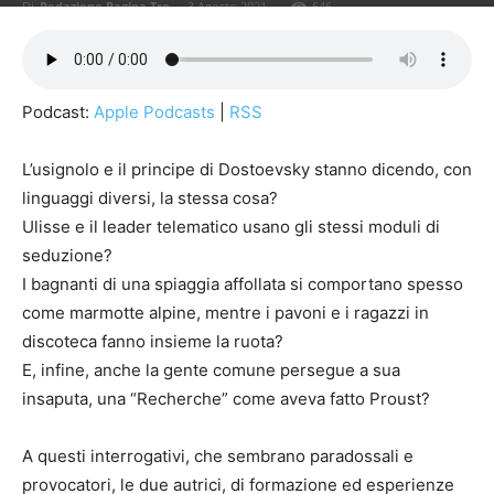
Di
Redazione Pagina Tre
-
3 Agosto 2021
646
Podcast:
Apple Podcasts
|
RSS
L’usignolo e il principe di Dostoevsky stanno dicendo, con
linguaggi diversi, la stessa cosa?
Ulisse e il leader telematico usano gli stessi moduli di
seduzione?
I bagnanti di una spiaggia affollata si comportano spesso
come marmotte alpine, mentre i pavoni e i ragazzi in
discoteca fanno insieme la ruota?
E, infine, anche la gente comune persegue a sua
insaputa, una “Recherche” come aveva fatto Proust?
A questi interrogativi, che sembrano paradossali e
provocatori, le due autrici, di formazione ed esperienze