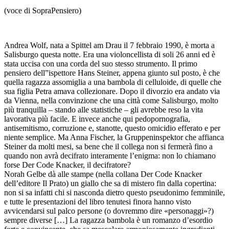
(voce di SopraPensiero)
Andrea Wolf, nata a Spittel am Drau il 7 febbraio 1990, è morta a
Salisburgo questa notte. Era una violoncellista di soli 26 anni ed è
stata uccisa con una corda del suo stesso strumento. Il primo
pensiero dell”ispettore Hans Steiner, appena giunto sul posto, è che
quella ragazza assomiglia a una bambola di celluloide, di quelle che
sua figlia Petra amava collezionare. Dopo il divorzio era andato via
da Vienna, nella convinzione che una città come Salisburgo, molto
più tranquilla – stando alle statistiche – gli avrebbe reso la vita
lavorativa più facile. E invece anche qui pedopornografia,
antisemitismo, corruzione e, stanotte, questo omicidio efferato e per
niente semplice. Ma Anna Fischer, la Gruppeninspektor che affianca
Steiner da molti mesi, sa bene che il collega non si fermerà fino a
quando non avrà decifrato interamente l’enigma: non lo chiamano
forse Der Code Knacker, il decifratore?
Norah Gelbe dà alle stampe (nella collana Der Code Knacker
dell’editore Il Prato) un giallo che sa di mistero fin dalla copertina:
non si sa infatti chi si nasconda dietro questo pseudonimo femminile,
e tutte le presentazioni del libro tenutesi finora hanno visto
avvicendarsi sul palco persone (o dovremmo dire «personaggi»?)
sempre diverse […] La ragazza bambola è un romanzo d’esordio