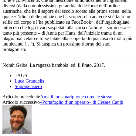
forte e convincente, che sa mescolare armoniosamente ingredienti
diversi (dalla complessissima gerarchia delle forze dell’ordine
austriache, che ha il sapore del secolo scorso alla prima scena, nella
quale «l’idiota delle pulizie che ha scoperto il cadavere si è fatto un
selfie col corpo e l’ha pubblicato su FaceBook», dall’ingarbugliato
intreccio che lega i vari sospettati alla storia d’amore – sommessa e
tanto più possente – di Anna per Hans, dall’iniziale trama di un
plagio mal celato e forse fatale alla scoperta di qualcosa di molto più
inquietante […]). Si auspica un prossimo ritorno dei suoi
protagonisti.
Norah Gelbe, La ragazza bambola, ed. Il Prato, 2017.
TAGS
Luca Grandelis
Soprapensiero
Articolo precedente
Ama il tuo smartphone come te stesso
Articolo successivo
«Portafoglio d’un operaio» di Cesare Cantù