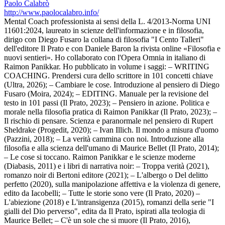
Paolo Calabrò
http://www.paolocalabro.info/
Mental Coach professionista ai sensi della L. 4/2013-Norma UNI
11601:2024, laureato in scienze dell'informazione e in filosofia,
dirigo con Diego Fusaro la collana di filosofia "I Cento Talleri"
dell'editore Il Prato e con Daniele Baron la rivista online «Filosofia e
nuovi sentieri». Ho collaborato con l'Opera Omnia in italiano di
Raimon Panikkar. Ho pubblicato in volume i saggi: – WRITING
COACHING. Prendersi cura dello scrittore in 101 concetti chiave
(Ultra, 2026); – Cambiare le cose. Introduzione al pensiero di Diego
Fusaro (Moira, 2024); – EDITING. Manuale per la revisione del
testo in 101 passi (Il Prato, 2023); – Pensiero in azione. Politica e
morale nella filosofia pratica di Raimon Panikkar (Il Prato, 2023); –
Il rischio di pensare. Scienza e paranormale nel pensiero di Rupert
Sheldrake (Progedit, 2020); – Ivan Illich. Il mondo a misura d'uomo
(Pazzini, 2018); – La verità cammina con noi. Introduzione alla
filosofia e alla scienza dell'umano di Maurice Bellet (Il Prato, 2014);
– Le cose si toccano. Raimon Panikkar e le scienze moderne
(Diabasis, 2011) e i libri di narrativa noir: – Troppa verità (2021),
romanzo noir di Bertoni editore (2021); – L'albergo o Del delitto
perfetto (2020), sulla manipolazione affettiva e la violenza di genere,
edito da Iacobelli; – Tutte le storie sono vere (Il Prato, 2020) –
L'abiezione (2018) e L'intransigenza (2015), romanzi della serie "I
gialli del Dio perverso", edita da Il Prato, ispirati alla teologia di
Maurice Bellet; – C'è un sole che si muore (Il Prato, 2016),