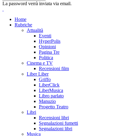
La password verrà inviata via email.
Home
Rubriche
Attualità
Eventi
HyperPolis
Opinioni
Pagina Tre
Politica
Cinema e TV
Recensioni film
Liber Liber
Griffo
LiberClick
LiberMusica
Libro parlato
Manuzio
Progetto Teatro
Libri
Recensioni libri
Segnalazioni fumetti
Segnalazioni libri
Musica