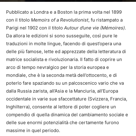
Di
Redazione Pagina Tre
-
21 Ottobre 2021
1137
Pubblicato a Londra e a Boston la prima volta nel 1899
con il titolo
Memoirs of a Revolutionist
, fu ristampato a
Parigi nel 1902 con il titolo
Autour d’une vie (Mémoires)
.
Da allora le edizioni si sono susseguite, così pure le
traduzioni in molte lingue, facendo di quest’opera una
delle più famose, lette ed apprezzate della letteratura di
matrice socialista e rivoluzionaria. Il fatto di coprire un
arco di tempo nevralgico per la storia europea e
mondiale, che è la seconda metà dell’ottocento, e di
poterlo fare spaziando su un palcoscenico vario che va
dalla Russia zarista, all’Asia e la Manciuria, all’Europa
occidentale in varie sue sfaccettature (Svizzera, Francia,
Inghilterra), consente al lettore di poter cogliere un
compendio di quella dinamica del cambiamento sociale e
delle sue enormi potenzialità che certamente furono
massime in quel periodo.