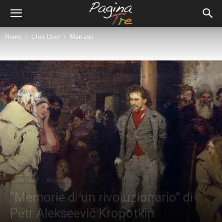
Home
Liber Liber
Manuzio
Liber Liber
Manuzio
“Memorie di un rivoluzionario” di
Pëtr Alekseevič Kropotkin