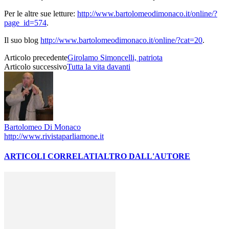
Per le altre sue letture:
http://www.bartolomeodimonaco.it/online/?
page_id=574
.
Il suo blog
http://www.bartolomeodimonaco.it/online/?cat=20
.
Articolo precedente
Girolamo Simoncelli, patriota
Articolo successivo
Tutta la vita davanti
Bartolomeo Di Monaco
http://www.rivistaparliamone.it
ARTICOLI CORRELATI
ALTRO DALL'AUTORE