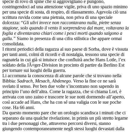
specie di rovo di spine che si aggrovigliano e pungono,
costringendoci ad una attenzione vigile, priva di uno spazio minimo
per una specie di sosta, di respiro, di rilassamento. Agevola ciò una
scrittura ruvida come una pietraia, non priva di una speciale
dolcezza: “
Gli ulivi invece non raccontavano nulla, pietre senza
stagione, solo quando il vento li sorprendeva dal mare, voltavano la
foglia e diventavano chiari come i pesci morti quando salgono a
galla.”
Siamo in presenza di una cifra stilistica che appare ormai
consolidata.
I ritorni periodici della ragazza al suo paese di Sorba, dove è vissuta
per tanti anni, colmi di ricordi e di nostalgia, tessono una specie di
ragnatela in cui già si intuisce che confluirà anche Hans Lotle, l’ex
soldato della JÃ¤ger-Division in procinto di partire da Berlino Est
per tornare sui luoghi della guerra.
Li accomuna la conoscenza di alcune parole che si trovano nella
Bibbia:
Sadrach, Mesach, Abdenego.
Verso la fine ce ne sarà
svelato il senso. Per ben due volte s’incontrano non sapendo in
principio l’uno dell’altra. Come la ragazza, che si chiama Lori, è
arrivata con uno zaino e trascorre le sue notti dormendo all’aperto,
così accade ad Hans, che ha con sé una valigia con le sue poche
cose. Ha 66 anni.
Da questo momento pare che un orologio scandisca i minuti che ci
separano da una qualche rivelazione, in primis un più stretto legame
tra i due personaggi che, attraverso percorsi diversi, stanno
giungendo contemporaneamente negli stessi luoghi devastati dalla