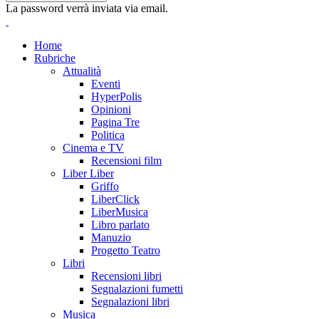
La password verrà inviata via email.
Home
Rubriche
Attualità
Eventi
HyperPolis
Opinioni
Pagina Tre
Politica
Cinema e TV
Recensioni film
Liber Liber
Griffo
LiberClick
LiberMusica
Libro parlato
Manuzio
Progetto Teatro
Libri
Recensioni libri
Segnalazioni fumetti
Segnalazioni libri
Musica