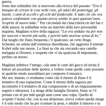
guerra.
Sono due solitudini che si muovono alla ricerca del passato: “
Era il
bisogno di cercare le cose nelle cose, gli odori dei pomeriggi, gli
insetti, i canti di uccelli e gli echi del fondovalle. E tutto ciò che ora
poteva confrontare con quanto aveva sentito in quei quarant’anni.
Scoprire di nuovo tutto.”
Pur circondati dal chiacchiericcio dei bar e
delle piazze, la solitudine resta un marchio della loro personalità
inquieta. Magliani scrive della ragazza: “
Lei era andata via per non
far nascere e morire più nulla, e perché tutto morisse senza di lei.”
Dai luoghi che Hans frequenta c’è qualcuno, un certo Hugo
Schuster, un artista dall’esistenza disordinata, che aggiorna il tenente
Kobel sulle sue mosse. La Stasi sa che sta cercando una cartella
trafugata ai Droneri, e sospetta che vi sia qualcosa di importante,
perfino un tesoro.
Magliani infittisce l’intrigo, cala tutte le carte del gioco ed invita il
lettore ad azzardare delle ipotesi, a vedere come quelle carte possano
in qualche modo assemblarsi per comporre il mosaico.
Ma noi, intanto, ci rendiamo conto che il ritorno di Hans è il
tentativo di una espiazione. Come il ritorno della ragazza per
incontrarlo è il tentativo di una compassione e di un ringraziamento
segreti e silenziosi. La strage della famiglia Droneri, Hans se l’è
portata con sé per tutti quegli anni come una colpa. Quello di
scoprire l’uomo che, con la sua delazione, aveva voluto quella strage
è il solo modo che ha per scontare la pena, e attutire il rimorso e la