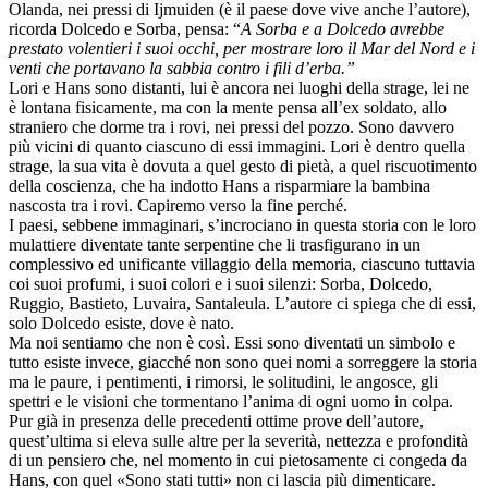
Olanda, nei pressi di Ijmuiden (è il paese dove vive anche l’autore),
ricorda Dolcedo e Sorba, pensa: “
A Sorba e a Dolcedo avrebbe
prestato volentieri i suoi occhi, per mostrare loro il Mar del Nord e i
venti che portavano la sabbia contro i fili d’erba.”
Lori e Hans sono distanti, lui è ancora nei luoghi della strage, lei ne
è lontana fisicamente, ma con la mente pensa all’ex soldato, allo
straniero che dorme tra i rovi, nei pressi del pozzo. Sono davvero
più vicini di quanto ciascuno di essi immagini. Lori è dentro quella
strage, la sua vita è dovuta a quel gesto di pietà, a quel riscuotimento
della coscienza, che ha indotto Hans a risparmiare la bambina
nascosta tra i rovi. Capiremo verso la fine perché.
I paesi, sebbene immaginari, s’incrociano in questa storia con le loro
mulattiere diventate tante serpentine che li trasfigurano in un
complessivo ed unificante villaggio della memoria, ciascuno tuttavia
coi suoi profumi, i suoi colori e i suoi silenzi: Sorba, Dolcedo,
Ruggio, Bastieto, Luvaira, Santaleula. L’autore ci spiega che di essi,
solo Dolcedo esiste, dove è nato.
Ma noi sentiamo che non è così. Essi sono diventati un simbolo e
tutto esiste invece, giacché non sono quei nomi a sorreggere la storia
ma le paure, i pentimenti, i rimorsi, le solitudini, le angosce, gli
spettri e le visioni che tormentano l’anima di ogni uomo in colpa.
Pur già in presenza delle precedenti ottime prove dell’autore,
quest’ultima si eleva sulle altre per la severità, nettezza e profondità
di un pensiero che, nel momento in cui pietosamente ci congeda da
Hans, con quel «Sono stati tutti» non ci lascia più dimenticare.