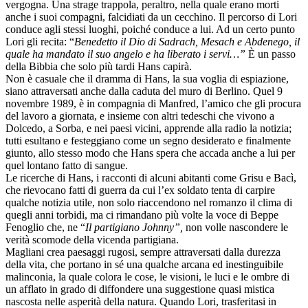
vergogna. Una strage trappola, peraltro, nella quale erano morti
anche i suoi compagni, falcidiati da un cecchino. Il percorso di Lori
conduce agli stessi luoghi, poiché conduce a lui. Ad un certo punto
Lori gli recita: “
Benedetto il Dio di Sadrach, Mesach e Abdenego, il
quale ha mandato il suo angelo e ha liberato i servi…”
È un passo
della Bibbia che solo più tardi Hans capirà.
Non è casuale che il dramma di Hans, la sua voglia di espiazione,
siano attraversati anche dalla caduta del muro di Berlino. Quel 9
novembre 1989, è in compagnia di Manfred, l’amico che gli procura
del lavoro a giornata, e insieme con altri tedeschi che vivono a
Dolcedo, a Sorba, e nei paesi vicini, apprende alla radio la notizia;
tutti esultano e festeggiano come un segno desiderato e finalmente
giunto, allo stesso modo che Hans spera che accada anche a lui per
quel lontano fatto di sangue.
Le ricerche di Hans, i racconti di alcuni abitanti come Grisu e Bacì,
che rievocano fatti di guerra da cui l’ex soldato tenta di carpire
qualche notizia utile, non solo riaccendono nel romanzo il clima di
quegli anni torbidi, ma ci rimandano più volte la voce di Beppe
Fenoglio che, ne “
Il partigiano Johnny”,
non volle nascondere le
verità scomode della vicenda partigiana.
Magliani crea paesaggi rugosi, sempre attraversati dalla durezza
della vita, che portano in sé una qualche arcana ed inestinguibile
malinconia, la quale colora le cose, le visioni, le luci e le ombre di
un afflato in grado di diffondere una suggestione quasi mistica
nascosta nelle asperità della natura. Quando Lori, trasferitasi in