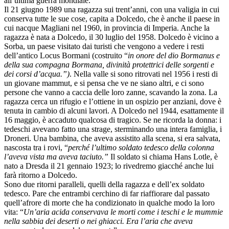
all’ultima guerra mondiale.
Il 21 giugno 1989 una ragazza sui trent’anni, con una valigia in cui
conserva tutte le sue cose, capita a Dolcedo, che è anche il paese in
cui nacque Magliani nel 1960, in provincia di Imperia. Anche la
ragazza è nata a Dolcedo, il 30 luglio del 1958. Dolcedo è vicino a
Sorba, un paese visitato dai turisti che vengono a vedere i resti
dell’antico Locus Bormani (costruito “
in onore del dio Bormanus e
della sua compagna Bormana, divinità protettrici delle sorgenti e
dei corsi d’acqua.”)
. Nella valle si sono ritrovati nel 1956 i resti di
un giovane mammut, e si pensa che ve ne siano altri, e ci sono
persone che vanno a caccia delle loro zanne, scavando la zona. La
ragazza cerca un rifugio e l’ottiene in un ospizio per anziani, dove è
tenuta in cambio di alcuni lavori. A Dolcedo nel 1944, esattamente il
16 maggio, è accaduto qualcosa di tragico. Se ne ricorda la donna: i
tedeschi avevano fatto una strage, sterminando una intera famiglia, i
Droneri. Una bambina, che aveva assistito alla scena, si era salvata,
nascosta tra i rovi, “
perché l’ultimo soldato tedesco della colonna
l’aveva vista ma aveva taciuto.”
Il soldato si chiama Hans Lotle, è
nato a Dresda il 21 gennaio 1923; lo rivedremo giacché anche lui
farà ritorno a Dolcedo.
Sono due ritorni paralleli, quelli della ragazza e dell’ex soldato
tedesco. Pare che entrambi cerchino di far riaffiorare dal passato
quell’afrore di morte che ha condizionato in qualche modo la loro
vita: “
Un’aria acida conservava le morti come i teschi e le mummie
nella sabbia dei deserti o nei ghiacci. Era l’aria che aveva