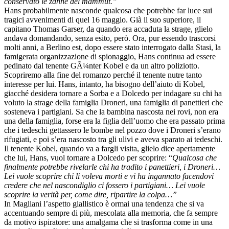
conservato le zanne del mammut.”
Hans probabilmente nasconde qualcosa che potrebbe far luce sui
tragici avvenimenti di quel 16 maggio. Già il suo superiore, il
capitano Thomas Garser, da quando era accaduta la strage, glielo
andava domandando, senza esito, però. Ora, pur essendo trascorsi
molti anni, a Berlino est, dopo essere stato interrogato dalla Stasi, la
famigerata organizzazione di spionaggio, Hans continua ad essere
pedinato dal tenente GÃ¼nter Kobel e da un altro poliziotto.
Scopriremo alla fine del romanzo perché il tenente nutre tanto
interesse per lui. Hans, intanto, ha bisogno dell’aiuto di Kobel,
giacché desidera tornare a Sorba e a Dolcedo per indagare su chi ha
voluto la strage della famiglia Droneri, una famiglia di panettieri che
sosteneva i partigiani. Sa che la bambina nascosta nei rovi, non era
una della famiglia, forse era la figlia dell’uomo che era passato prima
che i tedeschi gettassero le bombe nel pozzo dove i Droneri s’erano
rifugiati, e poi s’era nascosto tra gli ulivi e aveva sparato ai tedeschi.
Il tenente Kobel, quando va a fargli visita, glielo dice apertamente
che lui, Hans, vuol tornare a Dolcedo per scoprire: “
Qualcosa che
finalmente potrebbe rivelarle chi ha tradito i panettieri, i Droneri…
Lei vuole scoprire chi li voleva morti e vi ha ingannato facendovi
credere che nel nascondiglio ci fossero i partigiani… Lei vuole
scoprire la verità per, come dire, ripartire la colpa…”
In Magliani l’aspetto giallistico è ormai una tendenza che si va
accentuando sempre di più, mescolata alla memoria, che fa sempre
da motivo ispiratore: una amalgama che si trasforma come in una