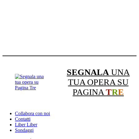
SEGNALA
UNA
TUA OPERA SU
PAGINA
T
R
E
Collabora con noi
Contatti
Liber Liber
Sondaggi