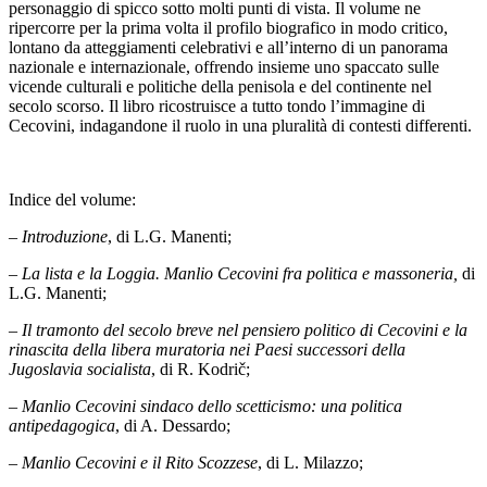
personaggio di spicco sotto molti punti di vista. Il volume ne
ripercorre per la prima volta il profilo biografico in modo critico,
lontano da atteggiamenti celebrativi e all’interno di un panorama
nazionale e internazionale, offrendo insieme uno spaccato sulle
vicende culturali e politiche della penisola e del continente nel
secolo scorso. Il libro ricostruisce a tutto tondo l’immagine di
Cecovini, indagandone il ruolo in una pluralità di contesti differenti.
Indice del volume:
–
Introduzione
, di L.G. Manenti;
–
La lista e la Loggia. Manlio Cecovini fra politica e massoneria,
di
L.G. Manenti;
–
Il tramonto del secolo breve nel pensiero politico di Cecovini e la
rinascita della libera muratoria nei Paesi successori della
Jugoslavia socialista
, di R. Kodrič;
–
Manlio Cecovini sindaco dello scetticismo: una politica
antipedagogica
, di A. Dessardo;
–
Manlio Cecovini e il Rito Scozzese
, di L. Milazzo;