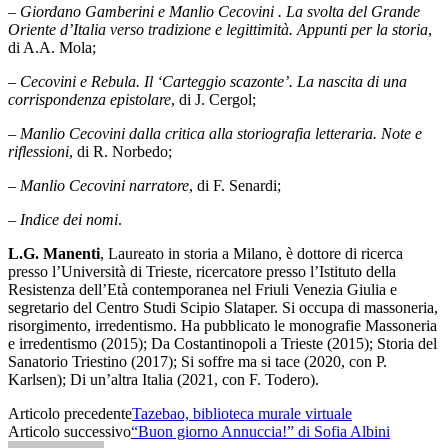
–
Giordano Gamberini e Manlio Cecovini . La svolta del Grande
Oriente d’Italia verso tradizione e legittimità. Appunti per la storia
,
di A.A. Mola;
–
Cecovini e Rebula. Il ‘Carteggio scazonte’. La nascita di una
corrispondenza epistolare
, di J. Cergol;
–
Manlio Cecovini dalla critica alla storiografia letteraria. Note e
riflessioni
, di R. Norbedo;
–
Manlio Cecovini narratore
, di F. Senardi;
–
Indice dei nomi
.
L.G. Manenti
, Laureato in storia a Milano, è dottore di ricerca
presso l’Università di Trieste, ricercatore presso l’Istituto della
Resistenza dell’Età contemporanea nel Friuli Venezia Giulia e
segretario del Centro Studi Scipio Slataper. Si occupa di massoneria,
risorgimento, irredentismo. Ha pubblicato le monografie Massoneria
e irredentismo (2015); Da Costantinopoli a Trieste (2015); Storia del
Sanatorio Triestino (2017); Si soffre ma si tace (2020, con P.
Karlsen); Di un’altra Italia (2021, con F. Todero).
Articolo precedente
Tazebao, biblioteca murale virtuale
Articolo successivo
“Buon giorno Annuccia!” di Sofia Albini