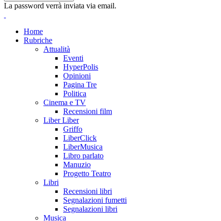
La password verrà inviata via email.
Home
Rubriche
Attualità
Eventi
HyperPolis
Opinioni
Pagina Tre
Politica
Cinema e TV
Recensioni film
Liber Liber
Griffo
LiberClick
LiberMusica
Libro parlato
Manuzio
Progetto Teatro
Libri
Recensioni libri
Segnalazioni fumetti
Segnalazioni libri
Musica