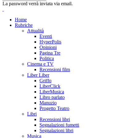
La password verrà inviata via email.
Home
Rubriche
Attualità
Eventi
HyperPolis
Opinioni
Pagina Tre
Politica
Cinema e TV
Recensioni film
Liber Liber
Griffo
LiberClick
LiberMusica
Libro parlato
Manuzio
Progetto Teatro
Libri
Recensioni libri
Segnalazioni fumetti
Segnalazioni libri
Musica